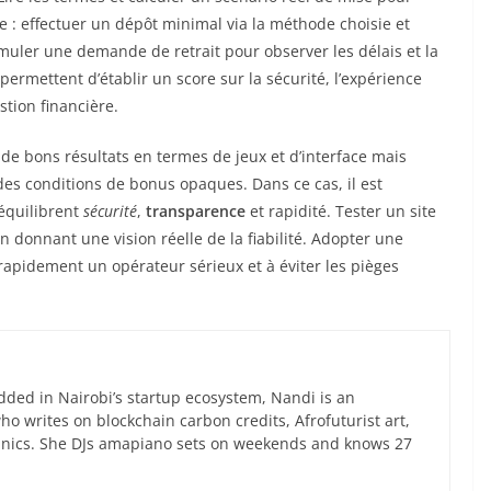
pe : effectuer un dépôt minimal via la méthode choisie et
uler une demande de retrait pour observer les délais et la
ermettent d’établir un score sur la sécurité, l’expérience
estion financière.
de bons résultats en termes de jeux et d’interface mais
 des conditions de bonus opaques. Dans ce cas, il est
équilibrent
sécurité
,
transparence
et rapidité. Tester un site
n donnant une vision réelle de la fiabilité. Adopter une
rapidement un opérateur sérieux et à éviter les pièges
ed in Nairobi’s startup ecosystem, Nandi is an
 writes on blockchain carbon credits, Afrofuturist art,
anics. She DJs amapiano sets on weekends and knows 27