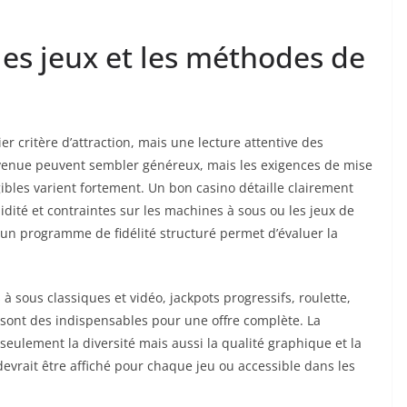
es jeux et les méthodes de
r critère d’attraction, mais une lecture attentive des
enue peuvent sembler généreux, mais les exigences de mise
igibles varient fortement. Un bon casino détaille clairement
idité et contraintes sur les machines à sous ou les jeux de
 un programme de fidélité structuré permet d’évaluer la
à sous classiques et vidéo, jackpots progressifs, roulette,
s sont des indispensables pour une offre complète. La
eulement la diversité mais aussi la qualité graphique et la
devrait être affiché pour chaque jeu ou accessible dans les