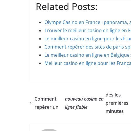
Related Posts:
Olympe Casino en France : panorama, a
Trouver le meilleur casino en ligne en 
Le meilleur casino en ligne pour les Fra
Comment repérer des sites de paris spo
Le meilleur casino en ligne en Belgiqu
Meilleur casino en ligne pour les França
dès les
Comment
nouveau casino en
premières
repérer un
ligne fiable
minutes