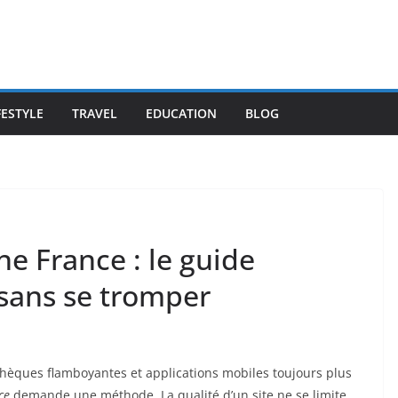
FESTYLE
TRAVEL
EDUCATION
BLOG
ne France : le guide
 sans se tromper
thèques flamboyantes et applications mobiles toujours plus
ce
demande une méthode. La qualité d’un site ne se limite