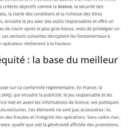
es critères objectifs comme la
licence
, la sécurité des
its, la clarté des conditions et la richesse des titres
s, encadre le jeu avec des outils responsables et offre un
pas de courir après le plus gros bonus, mais de privilégier un
 Les sections suivantes décryptent les fondamentaux à
n opérateur réellement à la hauteur.
équité : la base du meilleur
ose sur sa conformité réglementaire. En France, la
 (ANJ), qui encadre la publicité, le jeu responsable et les
ce met en avant les informations de licence, ses politiques
o-exclusion. Ces éléments ne sont pas accessoires : ils
on des fraudes et l’intégrité des opérations. Sans cadre clair,
France
, quelle que soit la générosité affichée des promotions.