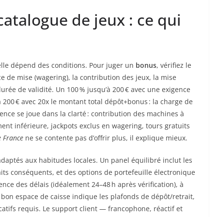
atalogue de jeux : ce qui
elle dépend des conditions. Pour juger un
bonus
, vérifiez le
e de mise (wagering), la contribution des jeux, la mise
urée de validité. Un 100 % jusqu’à 200 € avec une exigence
 200 € avec 20x le montant total dépôt+bonus : la charge de
lence se joue dans la clarté : contribution des machines à
nt inférieure, jackpots exclus en wagering, tours gratuits
e France
ne se contente pas d’offrir plus, il explique mieux.
adaptés aux habitudes locales. Un panel équilibré inclut les
aits conséquents, et des options de portefeuille électronique
ence des délais (idéalement 24–48 h après vérification), à
Un bon espace de caisse indique les plafonds de dépôt/retrait,
icatifs requis. Le support client — francophone, réactif et