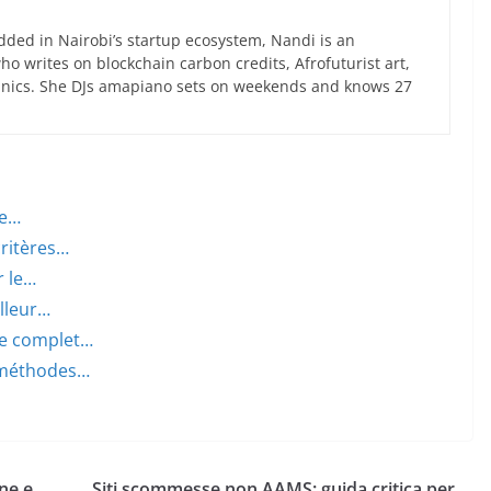
ed in Nairobi’s startup ecosystem, Nandi is an
 writes on blockchain carbon credits, Afrofuturist art,
anics. She DJs amapiano sets on weekends and knows 27
de…
critères…
r le…
illeur…
ide complet…
: méthodes…
one e
Siti scommesse non AAMS: guida critica per