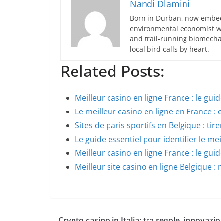
Nandi Dlamini
Born in Durban, now embedd
environmental economist who
and trail-running biomech
local bird calls by heart.
Related Posts:
Meilleur casino en ligne France : le gui
Le meilleur casino en ligne en France : 
Sites de paris sportifs en Belgique : tire
Le guide essentiel pour identifier le me
Meilleur casino en ligne France : le gu
Meilleur site casino en ligne Belgique 
Crypto casino in Italia: tra regole, innovazi