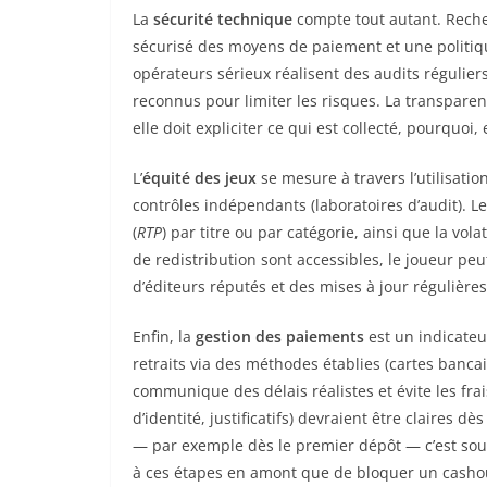
La
sécurité technique
compte tout autant. Recher
sécurisé des moyens de paiement et une politi
opérateurs sérieux réalisent des audits régulier
reconnus pour limiter les risques. La transparen
elle doit expliciter ce qui est collecté, pourquo
L’
équité des jeux
se mesure à travers l’utilisati
contrôles indépendants (laboratoires d’audit). L
(
RTP
) par titre ou par catégorie, ainsi que la vo
de redistribution sont accessibles, le joueur pe
d’éditeurs réputés et des mises à jour régulières
Enfin, la
gestion des paiements
est un indicateu
retraits via des méthodes établies (cartes bancai
communique des délais réalistes et évite les frais
d’identité, justificatifs) devraient être claires dè
— par exemple dès le premier dépôt — c’est souv
à ces étapes en amont que de bloquer un cash