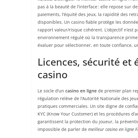
pas à la beauté de l’interface : elle repose sur d
paiements, l’équité des jeux, la rapidité des retra
disponibles. Un casino fiable protège les donnée
rapport valeur/risque cohérent. L’objectif n’est 
environnement régulé où la transparence prime.
évaluer pour sélectionner, en toute confiance, u
Licences, sécurité et 
casino
Le socle d’un
casino en ligne
de premier plan rep
régulation relève de l’Autorité Nationale des Jeux
pratiques commerciales. Un site digne de confian
KYC (Know Your Customer) et les procédures d’aut
garantissent la protection du joueur, la préventi
impossible de parler de
meilleur casino en ligne 