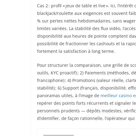
Cas 2 : profil « jeux de table et live ». Ici, l’inté
blackjack/roulette aux exigences est souvent fa
% sur pertes nettes hebdomadaires, sans wagerin
limites variées. La stabilité des flux vidéo, l’acc
disponibilité aux heures de pointe comptent davan
possibilité de fractionner les cashouts et la rap
fortement la satisfaction à long terme.
Pour structurer la comparaison, une grille de sco
outils, KYC proactif) ; 2) Paiements (méthodes, déla
francophone) ; 4) Promotions (valeur réelle, clart
stabilité) ; 6) Support (français, disponibilité, 
panoramas utiles, à l’image de
meilleur casino e
repérer des points forts récurrents et signaler
personnels prudents — dépôts modestes, vérificat
d’identifier, de façon rationnelle, l’opérateur q