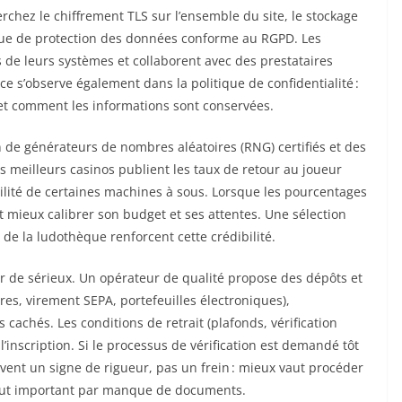
chez le chiffrement TLS sur l’ensemble du site, le stockage
que de protection des données conforme au RGPD. Les
s de leurs systèmes et collaborent avec des prestataires
ce s’observe également dans la politique de confidentialité :
i, et comment les informations sont conservées.
on de générateurs de nombres aléatoires (RNG) certifiés et des
es meilleurs casinos publient les taux de retour au joueur
latilité de certaines machines à sous. Lorsque les pourcentages
ut mieux calibrer son budget et ses attentes. Une sélection
 de la ludothèque renforcent cette crédibilité.
r de sérieux. Un opérateur de qualité propose des dépôts et
res, virement SEPA, portefeuilles électroniques),
 cachés. Les conditions de retrait (plafonds, vérification
s l’inscription. Si le processus de vérification est demandé tôt
ent un signe de rigueur, pas un frein : mieux vaut procéder
out important par manque de documents.