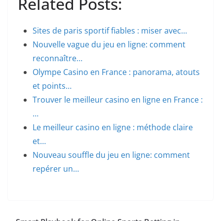
Related Posts:
Sites de paris sportif fiables : miser avec…
Nouvelle vague du jeu en ligne: comment
reconnaître…
Olympe Casino en France : panorama, atouts
et points…
Trouver le meilleur casino en ligne en France :
…
Le meilleur casino en ligne : méthode claire
et…
Nouveau souffle du jeu en ligne: comment
repérer un…