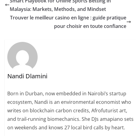
Smart Playbook for Online Sports Betting in
Malaysia: Markets, Methods, and Mindset
Trouver le meilleur casino en ligne : guide pratique
pour choisir en toute confiance
Nandi Dlamini
Born in Durban, now embedded in Nairobi’s startup
ecosystem, Nandi is an environmental economist who
writes on blockchain carbon credits, Afrofuturist art,
and trail-running biomechanics. She DJs amapiano sets
on weekends and knows 27 local bird calls by heart.