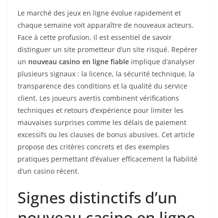
Le marché des jeux en ligne évolue rapidement et
chaque semaine voit apparaître de nouveaux acteurs.
Face à cette profusion, il est essentiel de savoir
distinguer un site prometteur d’un site risqué. Repérer
un
nouveau casino en ligne fiable
implique d’analyser
plusieurs signaux : la licence, la sécurité technique, la
transparence des conditions et la qualité du service
client. Les joueurs avertis combinent vérifications
techniques et retours d’expérience pour limiter les
mauvaises surprises comme les délais de paiement
excessifs ou les clauses de bonus abusives. Cet article
propose des critères concrets et des exemples
pratiques permettant d’évaluer efficacement la fiabilité
d’un casino récent.
Signes distinctifs d’un
nouveau casino en ligne