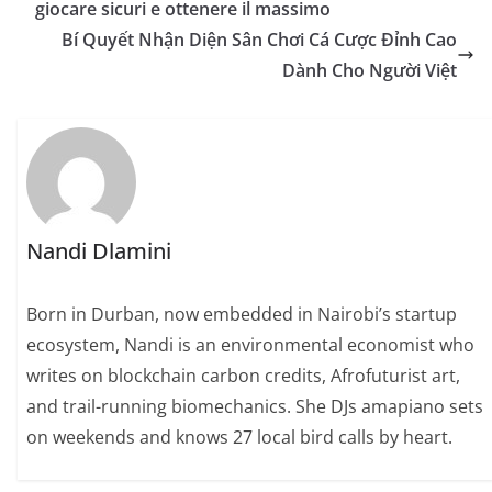
giocare sicuri e ottenere il massimo
Bí Quyết Nhận Diện Sân Chơi Cá Cược Đỉnh Cao
Dành Cho Người Việt
Nandi Dlamini
Born in Durban, now embedded in Nairobi’s startup
ecosystem, Nandi is an environmental economist who
writes on blockchain carbon credits, Afrofuturist art,
and trail-running biomechanics. She DJs amapiano sets
on weekends and knows 27 local bird calls by heart.