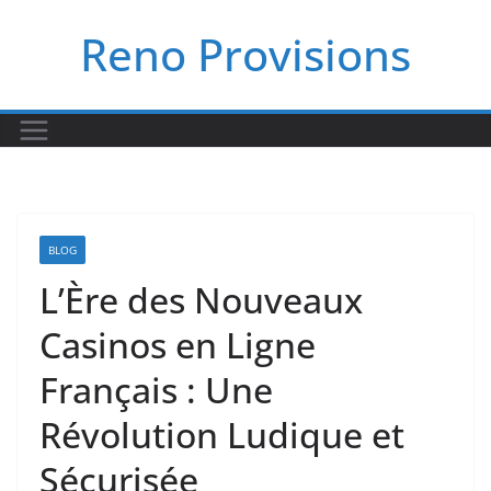
Skip
Reno Provisions
to
content
BLOG
L’Ère des Nouveaux
Casinos en Ligne
Français : Une
Révolution Ludique et
Sécurisée