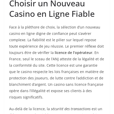
Choisir un Nouveau
Casino en Ligne Fiable
Face à la pléthore de choix, la sélection d’un nouveau
casino en ligne digne de confiance peut s’avérer
complexe. La fiabilité est le pilier sur lequel repose
toute expérience de jeu réussie. Le premier réflexe doit
toujours être de vérifier la
licence de l’opérateur
. En
France, seul le sceau de l’ANJ atteste de la légalité et de
la conformité du site. Cette licence est une garantie
que le casino respecte les lois françaises en matière de
protection des joueurs, de lutte contre l’addiction et de
blanchiment d’argent. Un casino sans licence française
opère dans l’illégalité et expose ses clients à des
risques significatifs.
Au-delà de la licence, la
sécurité des transactions
est un