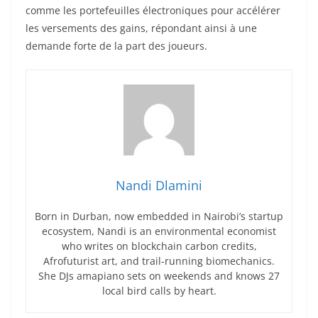
comme les portefeuilles électroniques pour accélérer
les versements des gains, répondant ainsi à une
demande forte de la part des joueurs.
Nandi Dlamini
Born in Durban, now embedded in Nairobi’s startup
ecosystem, Nandi is an environmental economist
who writes on blockchain carbon credits,
Afrofuturist art, and trail-running biomechanics.
She DJs amapiano sets on weekends and knows 27
local bird calls by heart.