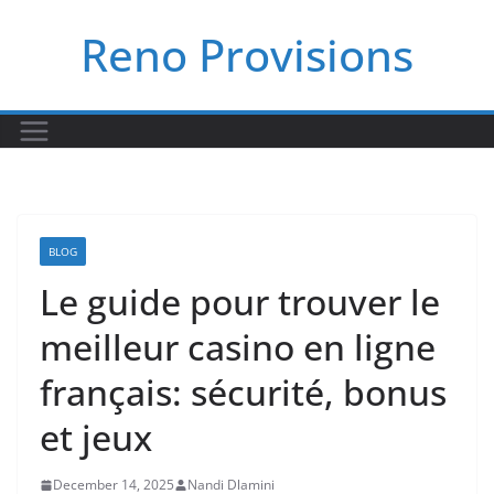
Skip
Reno Provisions
to
content
BLOG
Le guide pour trouver le
meilleur casino en ligne
français: sécurité, bonus
et jeux
December 14, 2025
Nandi Dlamini