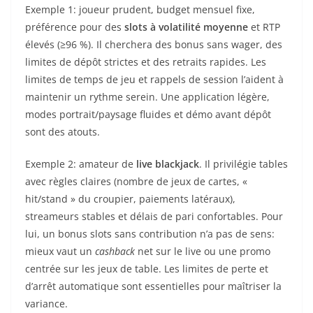
Exemple 1: joueur prudent, budget mensuel fixe,
préférence pour des
slots à volatilité moyenne
et RTP
élevés (≥96 %). Il cherchera des bonus sans wager, des
limites de dépôt strictes et des retraits rapides. Les
limites de temps de jeu et rappels de session l’aident à
maintenir un rythme serein. Une application légère,
modes portrait/paysage fluides et démo avant dépôt
sont des atouts.
Exemple 2: amateur de
live blackjack
. Il privilégie tables
avec règles claires (nombre de jeux de cartes, «
hit/stand » du croupier, paiements latéraux),
streameurs stables et délais de pari confortables. Pour
lui, un bonus slots sans contribution n’a pas de sens:
mieux vaut un
cashback
net sur le live ou une promo
centrée sur les jeux de table. Les limites de perte et
d’arrêt automatique sont essentielles pour maîtriser la
variance.