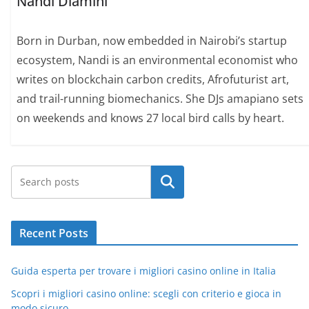
Nandi Dlamini
Born in Durban, now embedded in Nairobi’s startup
ecosystem, Nandi is an environmental economist who
writes on blockchain carbon credits, Afrofuturist art,
and trail-running biomechanics. She DJs amapiano sets
on weekends and knows 27 local bird calls by heart.
Search
Recent Posts
Guida esperta per trovare i migliori casino online in Italia
Scopri i migliori casino online: scegli con criterio e gioca in
modo sicuro