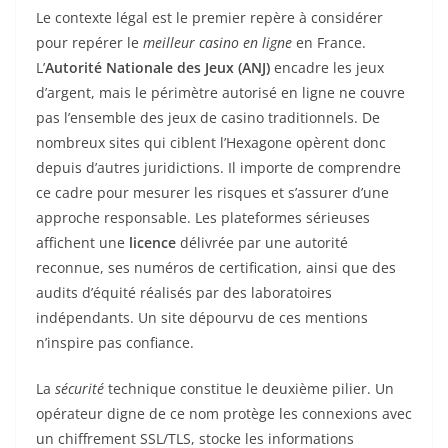
Le contexte légal est le premier repère à considérer
pour repérer le
meilleur casino en ligne
en France.
L’
Autorité Nationale des Jeux (ANJ)
encadre les jeux
d’argent, mais le périmètre autorisé en ligne ne couvre
pas l’ensemble des jeux de casino traditionnels. De
nombreux sites qui ciblent l’Hexagone opèrent donc
depuis d’autres juridictions. Il importe de comprendre
ce cadre pour mesurer les risques et s’assurer d’une
approche responsable. Les plateformes sérieuses
affichent une
licence
délivrée par une autorité
reconnue, ses numéros de certification, ainsi que des
audits d’équité réalisés par des laboratoires
indépendants. Un site dépourvu de ces mentions
n’inspire pas confiance.
La
sécurité
technique constitue le deuxième pilier. Un
opérateur digne de ce nom protège les connexions avec
un chiffrement SSL/TLS, stocke les informations