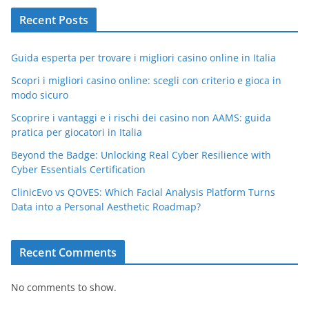
Recent Posts
Guida esperta per trovare i migliori casino online in Italia
Scopri i migliori casino online: scegli con criterio e gioca in
modo sicuro
Scoprire i vantaggi e i rischi dei casino non AAMS: guida
pratica per giocatori in Italia
Beyond the Badge: Unlocking Real Cyber Resilience with
Cyber Essentials Certification
ClinicEvo vs QOVES: Which Facial Analysis Platform Turns
Data into a Personal Aesthetic Roadmap?
Recent Comments
No comments to show.