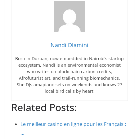
Nandi Dlamini
Born in Durban, now embedded in Nairobi’s startup
ecosystem, Nandi is an environmental economist
who writes on blockchain carbon credits,
Afrofuturist art, and trail-running biomechanics.
She DJs amapiano sets on weekends and knows 27
local bird calls by heart.
Related Posts:
Le meilleur casino en ligne pour les Français :
…