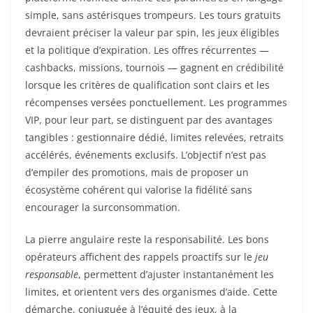
simple, sans astérisques trompeurs. Les tours gratuits
devraient préciser la valeur par spin, les jeux éligibles
et la politique d’expiration. Les offres récurrentes —
cashbacks, missions, tournois — gagnent en crédibilité
lorsque les critères de qualification sont clairs et les
récompenses versées ponctuellement. Les programmes
VIP, pour leur part, se distinguent par des avantages
tangibles : gestionnaire dédié, limites relevées, retraits
accélérés, événements exclusifs. L’objectif n’est pas
d’empiler des promotions, mais de proposer un
écosystème cohérent qui valorise la fidélité sans
encourager la surconsommation.
La pierre angulaire reste la responsabilité. Les bons
opérateurs affichent des rappels proactifs sur le
jeu
responsable
, permettent d’ajuster instantanément les
limites, et orientent vers des organismes d’aide. Cette
démarche, conjuguée à l’équité des jeux, à la