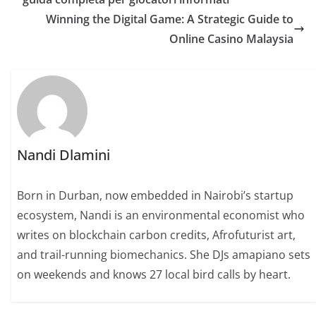
Winning the Digital Game: A Strategic Guide to
Online Casino Malaysia
Nandi Dlamini
Born in Durban, now embedded in Nairobi’s startup
ecosystem, Nandi is an environmental economist who
writes on blockchain carbon credits, Afrofuturist art,
and trail-running biomechanics. She DJs amapiano sets
on weekends and knows 27 local bird calls by heart.