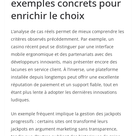
exemples concrets pour
enrichir le choix
L’analyse de cas réels permet de mieux comprendre les
critères observés précédemment. Par exemple, un
casino récent peut se distinguer par une interface
mobile ergonomique et des partenariats avec des
développeurs innovants, mais présenter encore des
lacunes en service client. À l’inverse, une plateforme
installée depuis longtemps peut offrir une excellente
réputation de paiement et un support fiable, tout en
étant plus lente à adopter les dernières innovations
ludiques.
Un exemple fréquent implique la gestion des jackpots
progressifs : certains sites ont transformé leurs
jackpots en argument marketing sans transparence,