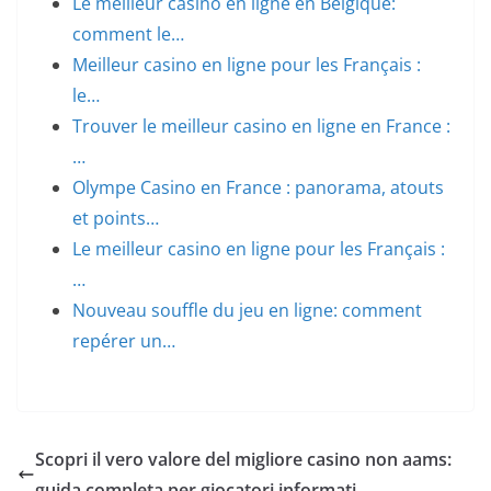
Le meilleur casino en ligne en Belgique:
comment le…
Meilleur casino en ligne pour les Français :
le…
Trouver le meilleur casino en ligne en France :
…
Olympe Casino en France : panorama, atouts
et points…
Le meilleur casino en ligne pour les Français :
…
Nouveau souffle du jeu en ligne: comment
repérer un…
Scopri il vero valore del migliore casino non aams:
guida completa per giocatori informati