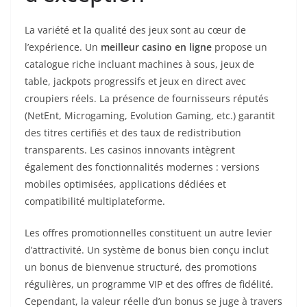
La variété et la qualité des jeux sont au cœur de
l’expérience. Un
meilleur casino en ligne
propose un
catalogue riche incluant machines à sous, jeux de
table, jackpots progressifs et jeux en direct avec
croupiers réels. La présence de fournisseurs réputés
(NetEnt, Microgaming, Evolution Gaming, etc.) garantit
des titres certifiés et des taux de redistribution
transparents. Les casinos innovants intègrent
également des fonctionnalités modernes : versions
mobiles optimisées, applications dédiées et
compatibilité multiplateforme.
Les offres promotionnelles constituent un autre levier
d’attractivité. Un système de bonus bien conçu inclut
un bonus de bienvenue structuré, des promotions
régulières, un programme VIP et des offres de fidélité.
Cependant, la valeur réelle d’un bonus se juge à travers