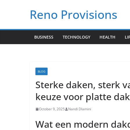
Skip
Reno Provisions
to
content
BUSINESS
TECHNOLOGY
HEALTH
LI
BLOG
Sterke daken, sterk 
keuze voor platte da
October 9, 2025
Nandi Dlamini
Wat een modern dakd