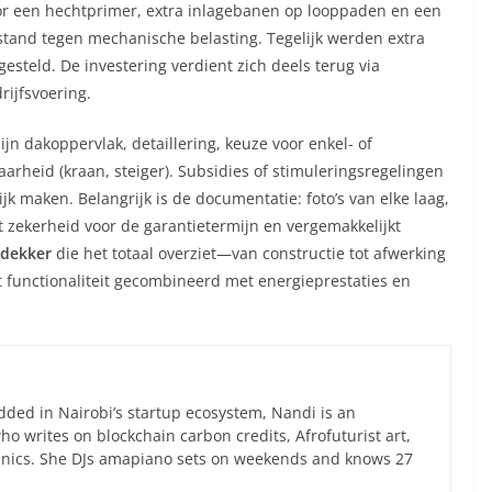
r een hechtprimer, extra inlagebanen op looppaden en een
stand tegen mechanische belasting. Tegelijk werden extra
teld. De investering verdient zich deels terug via
ijfsvoering.
jn dakoppervlak, detaillering, keuze voor enkel- of
arheid (kraan, steiger). Subsidies of stimuleringsregelingen
jk maken. Belangrijk is de documentatie: foto’s van elke laag,
t zekerheid voor de garantietermijn en vergemakkelijkt
dekker
die het totaal overziet—van constructie tot afwerking
 functionaliteit gecombineerd met energieprestaties en
ed in Nairobi’s startup ecosystem, Nandi is an
 writes on blockchain carbon credits, Afrofuturist art,
anics. She DJs amapiano sets on weekends and knows 27