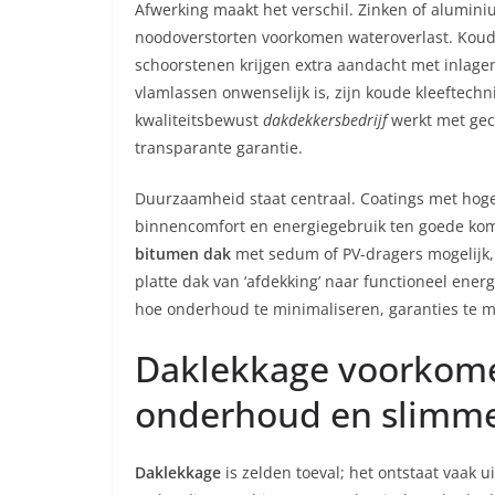
Afwerking maakt het verschil. Zinken of alumin
noodoverstorten voorkomen wateroverlast. Koud
schoorstenen krijgen extra aandacht met inlagen
vlamlassen onwenselijk is, zijn koude kleeftech
kwaliteitsbewust
dakdekkersbedrijf
werkt met gec
transparante garantie.
Duurzaamheid staat centraal. Coatings met hog
binnencomfort en energiegebruik ten goede komt
bitumen dak
met sedum of PV-dragers mogelijk, 
platte dak van ‘afdekking’ naar functioneel energ
hoe onderhoud te minimaliseren, garanties te 
Daklekkage voorkome
onderhoud en slimme
Daklekkage
is zelden toeval; het ontstaat vaak 