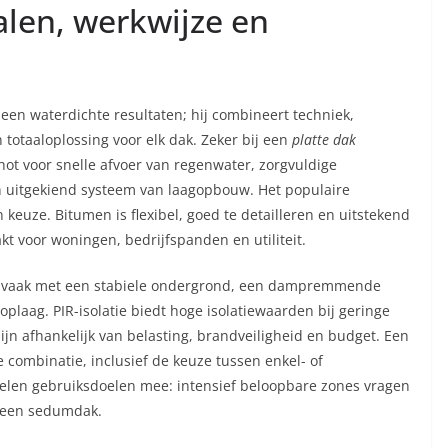
alen, werkwijze en
een waterdichte resultaten; hij combineert techniek,
 totaaloplossing voor elk dak. Zeker bij een
platte dak
schot voor snelle afvoer van regenwater, zorgvuldige
n uitgekiend systeem van laagopbouw. Het populaire
 keuze. Bitumen is flexibel, goed te detailleren en uitstekend
t voor woningen, bedrijfspanden en utiliteit.
t vaak met een stabiele ondergrond, een dampremmende
oplaag. PIR-isolatie biedt hoge isolatiewaarden bij geringe
zijn afhankelijk van belasting, brandveiligheid en budget. Een
 combinatie, inclusief de keuze tussen enkel- of
elen gebruiksdoelen mee: intensief beloopbare zones vragen
 een sedumdak.