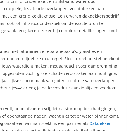
or storm of onderhoud, en stilstaand water door
n, craquelé, loslatende overlappen, vochtplekken aan
nt met een grondige diagnose. Een ervaren
dakdekkersbedrijf
ms rook- of infraroodonderzoek om de exacte bron te
age vaak terugkeren, zeker bij complexe detailleringen rond
aties met bitumineuze reparatiepasta’s, glasvlies en
eer dan een tijdelijke maatregel. Structureel herstel betekent
nieuw waterdicht maken, met aandacht voor dampremming
n opgesloten vocht grote schade veroorzaken aan hout, gips
jaarlijkse schoonmaak van goten, controle van overlappen
cheurtjes—verleng je de levensduur aanzienlijk en voorkom
en vuil, houd afvoeren vrij, let na storm op beschadigingen,
zen of openstaande naden, wacht niet tot er water binnenkomt.
regionaal een vakman zoekt, is een partner als
Dakdekker
ennis van lokale omstandigheden zoals windbelasting en