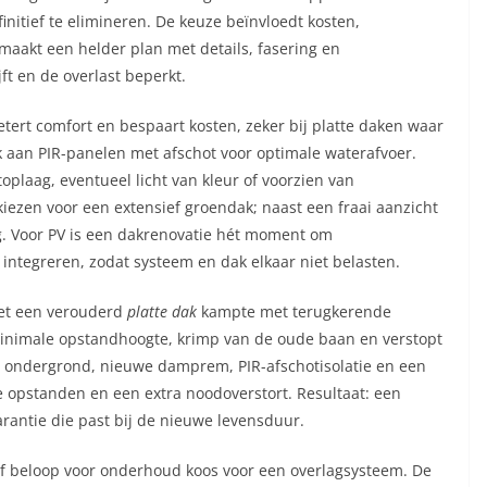
nitief te elimineren. De keuze beïnvloedt kosten,
maakt een helder plan met details, fasering en
jft en de overlast beperkt.
betert comfort en bespaart kosten, zeker bij platte daken waar
k aan PIR-panelen met afschot voor optimale waterafvoer.
oplaag, eventueel licht van kleur of voorzien van
kiezen voor een extensief groendak; naast een fraai aanzicht
ng. Voor PV is een dakrenovatie hét moment om
 integreren, zodat systeem en dak elkaar niet belasten.
met een verouderd
platte dak
kampte met terugkerende
inimale opstandhoogte, krimp van de oude baan en verstopt
e ondergrond, nieuwe damprem, PIR-afschotisolatie en een
 opstanden en een extra noodoverstort. Resultaat: een
rantie die past bij de nieuwe levensduur.
ief beloop voor onderhoud koos voor een overlagsysteem. De