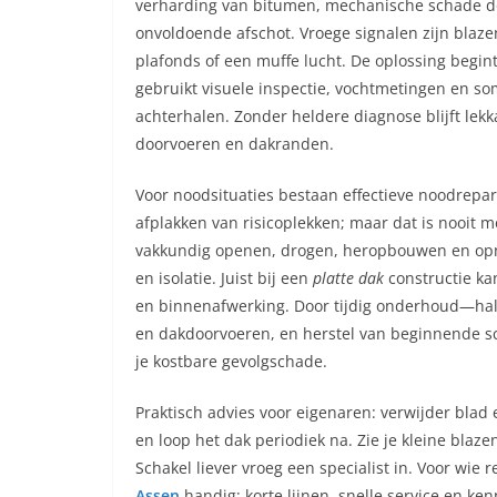
verharding van bitumen, mechanische schade do
onvoldoende afschot. Vroege signalen zijn blaze
plafonds of een muffe lucht. De oplossing begi
gebruikt visuele inspectie, vochtmetingen en so
achterhalen. Zonder heldere diagnose blijft lekk
doorvoeren en dakranden.
Voor noodsituaties bestaan effectieve noodrepar
afplakken van risicoplekken; maar dat is nooit m
vakkundig openen, drogen, heropbouwen en op
en isolatie. Juist bij een
platte dak
constructie ka
en binnenafwerking. Door tijdig onderhoud—half
en dakdoorvoeren, en herstel van beginnende s
je kostbare gevolgschade.
Praktisch advies voor eigenaren: verwijder blad 
en loop het dak periodiek na. Zie je kleine bla
Schakel liever vroeg een specialist in. Voor wie 
Assen
handig: korte lijnen, snelle service en k