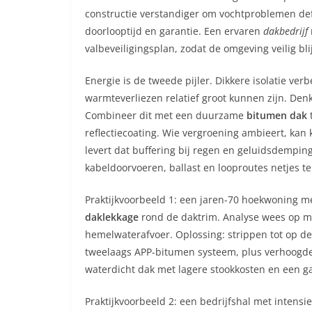
constructie verstandiger om vochtproblemen defi
doorlooptijd en garantie. Een ervaren
dakbedrijf
valbeveiligingsplan, zodat de omgeving veilig bli
Energie is de tweede pijler. Dikkere isolatie ver
warmteverliezen relatief groot kunnen zijn. Den
Combineer dit met een duurzame
bitumen dak
t
reflectiecoating. Wie vergroening ambieert, kan 
levert dat buffering bij regen en geluidsdempi
kabeldoorvoeren, ballast en looproutes netjes te
Praktijkvoorbeeld 1: een jaren-70 hoekwoning 
daklekkage
rond de daktrim. Analyse wees op m
hemelwaterafvoer. Oplossing: strippen tot op d
tweelaags APP-bitumen systeem, plus verhoogde
waterdicht dak met lagere stookkosten en een ga
Praktijkvoorbeeld 2: een bedrijfshal met intens