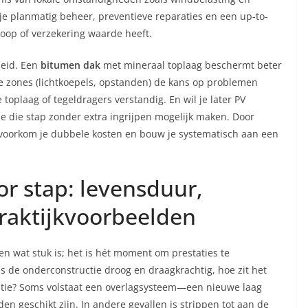
je planmatig beheer, preventieve reparaties en een up-to-
koop of verzekering waarde heeft.
heid. Een
bitumen dak
met mineraal toplaag beschermt beter
re zones (lichtkoepels, opstanden) de kans op problemen
e toplaag of tegeldragers verstandig. En wil je later PV
ie die stap zonder extra ingrijpen mogelijk maken. Door
voorkom je dubbele kosten en bouw je systematisch aan een
or stap: levensduur,
praktijkvoorbeelden
n wat stuk is; het is hét moment om prestaties te
is de onderconstructie droog en draagkrachtig, hoe zit het
atie? Soms volstaat een overlagsysteem—een nieuwe laag
 geschikt zijn. In andere gevallen is strippen tot aan de