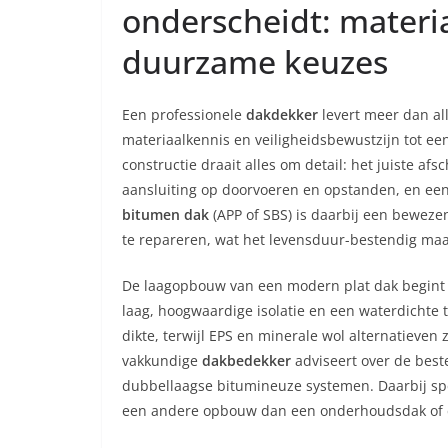
onderscheidt: materi
duurzame keuzes
Een professionele
dakdekker
levert meer dan all
materiaalkennis en veiligheidsbewustzijn tot een
constructie draait alles om detail: het juiste af
aansluiting op doorvoeren en opstanden, en ee
bitumen dak
(APP of SBS) is daarbij een bewezen
te repareren, wat het levensduur-bestendig maak
De laagopbouw van een modern plat dak begin
laag, hoogwaardige isolatie en een waterdichte t
dikte, terwijl EPS en minerale wol alternatieven 
vakkundige
dakbedekker
adviseert over de beste
dubbellaagse bitumineuze systemen. Daarbij sp
een andere opbouw dan een onderhoudsdak of