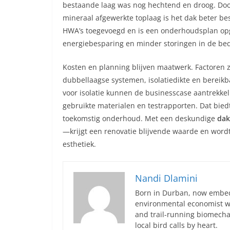
bestaande laag was nog hechtend en droog. Doo
mineraal afgewerkte toplaag is het dak beter be
HWA’s toegevoegd en is een onderhoudsplan opges
energiebesparing en minder storingen in de bedr
Kosten en planning blijven maatwerk. Factoren zi
dubbellaagse systemen, isolatiedikte en bereikba
voor isolatie kunnen de businesscase aantrekkeli
gebruikte materialen en testrapporten. Dat bied
toekomstig onderhoud. Met een deskundige
dak
—krijgt een renovatie blijvende waarde en wordt
esthetiek.
Nandi Dlamini
Born in Durban, now embedd
environmental economist who
and trail-running biomech
local bird calls by heart.