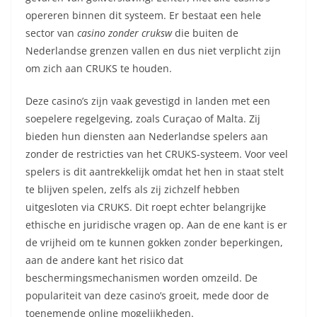
opereren binnen dit systeem. Er bestaat een hele
sector van
casino zonder cruksw
die buiten de
Nederlandse grenzen vallen en dus niet verplicht zijn
om zich aan CRUKS te houden.
Deze casino’s zijn vaak gevestigd in landen met een
soepelere regelgeving, zoals Curaçao of Malta. Zij
bieden hun diensten aan Nederlandse spelers aan
zonder de restricties van het CRUKS-systeem. Voor veel
spelers is dit aantrekkelijk omdat het hen in staat stelt
te blijven spelen, zelfs als zij zichzelf hebben
uitgesloten via CRUKS. Dit roept echter belangrijke
ethische en juridische vragen op. Aan de ene kant is er
de vrijheid om te kunnen gokken zonder beperkingen,
aan de andere kant het risico dat
beschermingsmechanismen worden omzeild. De
populariteit van deze casino’s groeit, mede door de
toenemende online mogelijkheden.