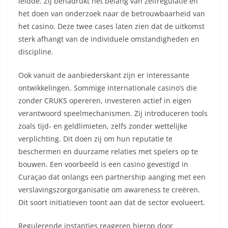
leidde. Zij benadrukt het belang van zelfregulatie en
het doen van onderzoek naar de betrouwbaarheid van
het casino. Deze twee cases laten zien dat de uitkomst
sterk afhangt van de individuele omstandigheden en
discipline.
Ook vanuit de aanbiederskant zijn er interessante
ontwikkelingen. Sommige internationale casino’s die
zonder CRUKS opereren, investeren actief in eigen
verantwoord speelmechanismen. Zij introduceren tools
zoals tijd- en geldlimieten, zelfs zonder wettelijke
verplichting. Dit doen zij om hun reputatie te
beschermen en duurzame relaties met spelers op te
bouwen. Een voorbeeld is een casino gevestigd in
Curaçao dat onlangs een partnership aanging met een
verslavingszorgorganisatie om awareness te creëren.
Dit soort initiatieven toont aan dat de sector evolueert.
Regulerende instanties reageren hierop door