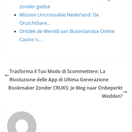
zonder gedoe
Mission Uncrossable Nederland: De
Onzichtbare…
Ontdek de Wereld van Buitenlandse Online
Casino's:…
Trasforma il Tuo Modo di Scommettere: La
Rivoluzione delle App di Ultima Generazione
Bookmaker Zonder CRUKS: Je Weg naar Onbeperkt
Wedden?