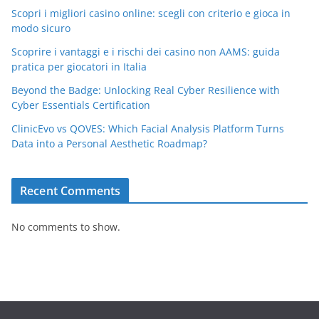
Scopri i migliori casino online: scegli con criterio e gioca in
modo sicuro
Scoprire i vantaggi e i rischi dei casino non AAMS: guida
pratica per giocatori in Italia
Beyond the Badge: Unlocking Real Cyber Resilience with
Cyber Essentials Certification
ClinicEvo vs QOVES: Which Facial Analysis Platform Turns
Data into a Personal Aesthetic Roadmap?
Recent Comments
No comments to show.