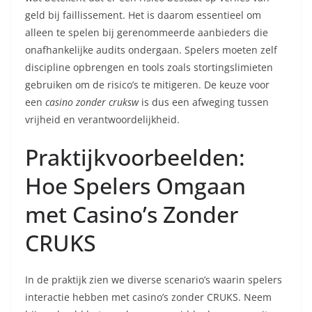
geld bij faillissement. Het is daarom essentieel om
alleen te spelen bij gerenommeerde aanbieders die
onafhankelijke audits ondergaan. Spelers moeten zelf
discipline opbrengen en tools zoals stortingslimieten
gebruiken om de risico’s te mitigeren. De keuze voor
een
casino zonder cruksw
is dus een afweging tussen
vrijheid en verantwoordelijkheid.
Praktijkvoorbeelden:
Hoe Spelers Omgaan
met Casino’s Zonder
CRUKS
In de praktijk zien we diverse scenario’s waarin spelers
interactie hebben met casino’s zonder CRUKS. Neem