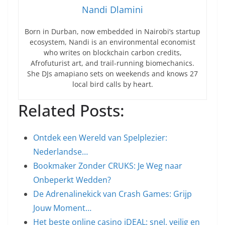
Nandi Dlamini
Born in Durban, now embedded in Nairobi’s startup
ecosystem, Nandi is an environmental economist
who writes on blockchain carbon credits,
Afrofuturist art, and trail-running biomechanics.
She DJs amapiano sets on weekends and knows 27
local bird calls by heart.
Related Posts:
Ontdek een Wereld van Spelplezier:
Nederlandse…
Bookmaker Zonder CRUKS: Je Weg naar
Onbeperkt Wedden?
De Adrenalinekick van Crash Games: Grijp
Jouw Moment…
Het beste online casino iDEAL: snel, veilig en