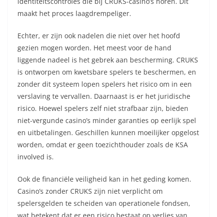
identiteitscontroles die bij CRUKS-casino’s horen. Dit
maakt het proces laagdrempeliger.
Echter, er zijn ook nadelen die niet over het hoofd
gezien mogen worden. Het meest voor de hand
liggende nadeel is het gebrek aan bescherming. CRUKS
is ontworpen om kwetsbare spelers te beschermen, en
zonder dit systeem lopen spelers het risico om in een
verslaving te vervallen. Daarnaast is er het juridische
risico. Hoewel spelers zelf niet strafbaar zijn, bieden
niet-vergunde casino’s minder garanties op eerlijk spel
en uitbetalingen. Geschillen kunnen moeilijker opgelost
worden, omdat er geen toezichthouder zoals de KSA
involved is.
Ook de financiële veiligheid kan in het geding komen.
Casino’s zonder CRUKS zijn niet verplicht om
spelersgelden te scheiden van operationele fondsen,
wat betekent dat er een risico bestaat op verlies van