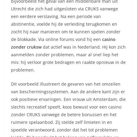
bijvoorbeeld het geval van een middenbare man uit
Utrecht die zich had uitgesloten via CRUKS vanwege
een eerdere verslaving. Na een periode van
abstinentie, voelde hij de verleiding terugkomen en
zocht hij naar manieren om te kunnen spelen zonder
de blokkade. Via online forums vond hij een
casino
zonder cruksw
dat actief was in Nederland. Hij kon zich
aanmelden zonder problemen, maar al snel liep het
mis: hij verloor grote bedragen en raakte opnieuw in de
problemen.
Dit voorbeeld illustreert de gevaren van het omzeilen
van beschermingssystemen. Aan de andere kant zijn er
ook positieve ervaringen. Een vrouw uit Amsterdam, die
slechts recreatief speelt, koos bewust voor een casino
zonder CRUKS vanwege de betere bonussen en het
ruimere spelaanbod. Zij stelde zelf limieten in en
speelde verantwoord, zonder dat het tot problemen