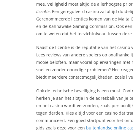
mee.
Veiligheid
moet altijd de allerhoogste prior
licentie
. Een gereguleerd casino zal altijd duidel
Gerenommeerde licenties komen van de Malta G
en de Kahnawake Gaming Commission. Ook een lic
om te weten dat het toezichtniveau tussen deze a
Naast de licentie is de reputatie van het casino v
Lees reviews van andere spelers op onafhankelij
mooie beloften, maar vooral op ervaringen met 
snel en zonder onnodige problemen? Hoe reageer
biedt meerdere contactmogelijkheden, zoals live 
Ook de technische beveiliging is een must. Cont
herken je aan het slotje in de adresbalk van je b
en het casino wordt verzonden, zoals persoonlij
tegen derden. Kies altijd voor een casino dat tra
communiceert. Een goed startpunt voor het ontd
gids zoals deze voor een
buitenlandse online ca