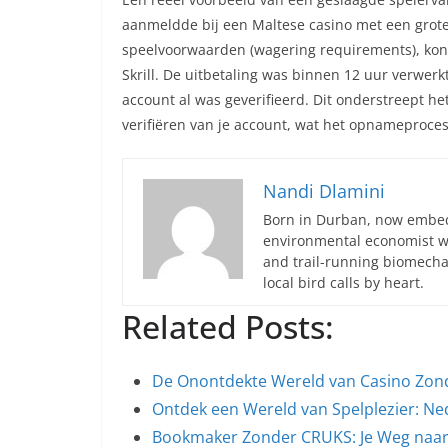
aanmeldde bij een Maltese casino met een grot
speelvoorwaarden (wagering requirements), kon
Skrill. De uitbetaling was binnen 12 uur verwer
account al was geverifieerd. Dit onderstreept h
verifiëren van je account, wat het opnameproces 
Nandi Dlamini
Born in Durban, now embedd
environmental economist who
and trail-running biomech
local bird calls by heart.
Related Posts:
De Onontdekte Wereld van Casino Zon
Ontdek een Wereld van Spelplezier: N
Bookmaker Zonder CRUKS: Je Weg naa