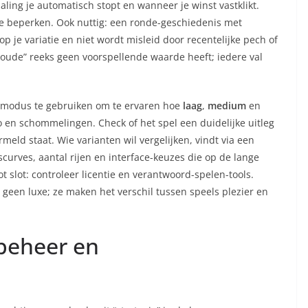
aling je automatisch stopt en wanneer je winst vastklikt.
te beperken. Ook nuttig: een ronde-geschiedenis met
op je variatie en niet wordt misleid door recentelijke pech of
koude” reeks geen voorspellende waarde heeft; iedere val
enmodus te gebruiken om te ervaren hoe
laag
,
medium
en
 en schommelingen. Check of het spel een duidelijke uitleg
meld staat. Wie varianten wil vergelijken, vindt via een
curves, aantal rijen en interface-keuzes die op de lange
ot slot: controleer licentie en verantwoord-spelen-tools.
n geen luxe; ze maken het verschil tussen speels plezier en
lbeheer en