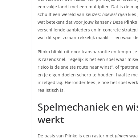
een vakje landt met een multiplier. Dat is de ma
schuilt een wereld van keuzes:
hoeveel rijen
kies 
wat betekent dat voor jouw kansen? Deze
Plinko
verschillende aanbieders en in concrete strateg
wat dit spel zo aantrekkelijk maakt — en waar de 
Plinko blinkt uit door transparantie en tempo. Je
is razendsnel. Tegelijk is het een spel waar misv
risico is de snelste route naar winst”, of “patro
en je eigen doelen scherp te houden, haal je mee
inzetgedrag. Hieronder lees je hoe het spel werk
realistisch is.
Spelmechaniek en wis
werkt
De basis van Plinko is een raster met
pinnen
waar 