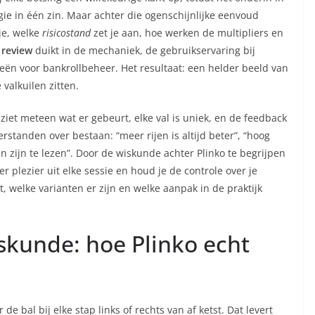
gie in één zin. Maar achter die ogenschijnlijke eenvoud
je, welke
risicostand
zet je aan, hoe werken de multipliers en
 review
duikt in de mechaniek, de gebruikservaring bij
ieën voor bankrollbeheer. Het resultaat: een helder beeld van
valkuilen zitten.
 ziet meteen wat er gebeurt, elke val is uniek, en de feedback
erstanden over bestaan: “meer rijen is altijd beter”, “hoog
nen zijn te lezen”. Door de wiskunde achter Plinko te begrijpen
r plezier uit elke sessie en houd je de controle over je
t, welke varianten er zijn en welke aanpak in de praktijk
kunde: hoe Plinko echt
de bal bij elke stap links of rechts van af ketst. Dat levert