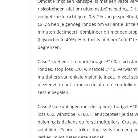
Omdat Plinko een kansspel is met een vaste verw
risicobeheer
, niet om uitkomstbeïnvloeding. Drie
veelgebruikte richtlijn is 0,5–2% van je speelbu
€2. Zo heb je genoeg rondes om variantie uit te 
minuten decimeert. Combineer dit met een stop-
(bijvoorbeeld 40%). Het doel is niet om “altijd” t
begrenzen.
Case 1 (beheerst tempo): budget €100, risicosta
rondes, stop-loss €70, winstdoel €140. Verwacht e
multipliers van enkele malen je inzet. In veel se
plezier zit in het ritme en de af en toe opduik
sessie bepalen.
Case 2 (jackpotjagen met discipline): budget €100
loss €60, winstdoel €160. Hier accepteer je dat 
beloning is de kans op forse multipliers. Crucia
volatiliteit. Zonder strikte stopregels kan een pe
verlies, mijdt beter deze aanpak.