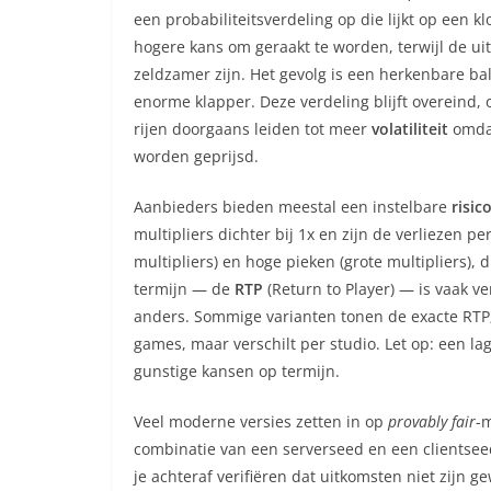
een probabiliteitsverdeling op die lijkt op een
hogere kans om geraakt te worden, terwijl de ui
zeldzamer zijn. Het gevolg is een herkenbare bal
enorme klapper. Deze verdeling blijft overeind, o
rijen doorgaans leiden tot meer
volatiliteit
omdat
worden geprijsd.
Aanbieders bieden meestal een instelbare
risic
multipliers dichter bij 1x en zijn de verliezen pe
multipliers) en hoge pieken (grote multipliers)
termijn — de
RTP
(Return to Player) — is vaak v
anders. Sommige varianten tonen de exacte RTP; d
games, maar verschilt per studio. Let op: een 
gunstige kansen op termijn.
Veel moderne versies zetten in op
provably fair
-
combinatie van een serverseed en een clientseed
je achteraf verifiëren dat uitkomsten niet zijn ge