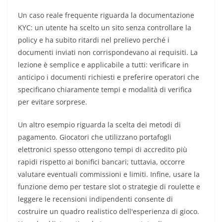
Un caso reale frequente riguarda la documentazione
KYC: un utente ha scelto un sito senza controllare la
policy e ha subito ritardi nel prelievo perché i
documenti inviati non corrispondevano ai requisiti. La
lezione è semplice e applicabile a tutti: verificare in
anticipo i documenti richiesti e preferire operatori che
specificano chiaramente tempi e modalità di verifica
per evitare sorprese.
Un altro esempio riguarda la scelta dei metodi di
pagamento. Giocatori che utilizzano portafogli
elettronici spesso ottengono tempi di accredito più
rapidi rispetto ai bonifici bancari; tuttavia, occorre
valutare eventuali commissioni e limiti. Infine, usare la
funzione demo per testare slot o strategie di roulette e
leggere le recensioni indipendenti consente di
costruire un quadro realistico dell'esperienza di gioco.