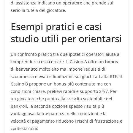
di assistenza indicano un operatore che prende sul
serio la tutela del giocatore.
Esempi pratici e casi
studio utili per orientarsi
Un confronto pratico tra due ipotetici operatori aiuta a
comprendere cosa cercare. Il Casino A offre un
bonus
di benvenuto
molto alto ma impone requisiti di
scommessa elevati e limitazioni sui giochi ad alta RTP; il
Casino B propone un bonus più contenuto ma con
condizioni chiare, prelievi rapidi e supporto 24/7. Per
un giocatore che punta alla crescita sostenibile del
bankroll, la seconda opzione spesso risulta più
vantaggiosa: la trasparenza nelle condizioni e la
velocità di pagamento riducono i rischi di frustrazione e
contestazioni.