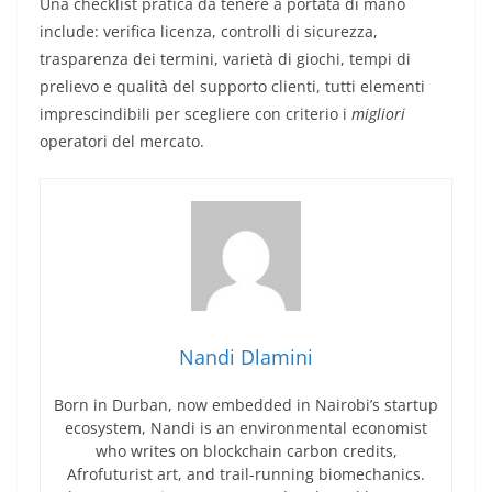
Una checklist pratica da tenere a portata di mano
include: verifica licenza, controlli di sicurezza,
trasparenza dei termini, varietà di giochi, tempi di
prelievo e qualità del supporto clienti, tutti elementi
imprescindibili per scegliere con criterio i
migliori
operatori del mercato.
Nandi Dlamini
Born in Durban, now embedded in Nairobi’s startup
ecosystem, Nandi is an environmental economist
who writes on blockchain carbon credits,
Afrofuturist art, and trail-running biomechanics.