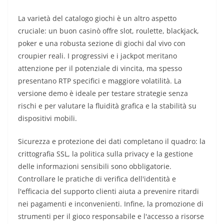
La varietà del catalogo giochi è un altro aspetto
cruciale: un buon casinò offre slot, roulette, blackjack,
poker e una robusta sezione di giochi dal vivo con
croupier reali. I progressivi e i jackpot meritano
attenzione per il potenziale di vincita, ma spesso
presentano RTP specifici e maggiore volatilità. La
versione demo è ideale per testare strategie senza
rischi e per valutare la fluidità grafica e la stabilità su
dispositivi mobili.
Sicurezza e protezione dei dati completano il quadro: la
crittografia SSL, la politica sulla privacy e la gestione
delle informazioni sensibili sono obbligatorie.
Controllare le pratiche di verifica dell'identità e
l'efficacia del supporto clienti aiuta a prevenire ritardi
nei pagamenti e inconvenienti. Infine, la promozione di
strumenti per il gioco responsabile e l'accesso a risorse