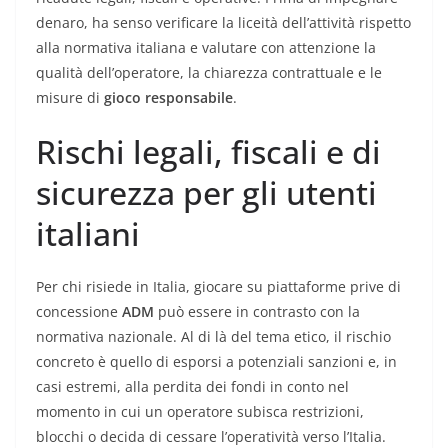
denaro, ha senso verificare la liceità dell’attività rispetto
alla normativa italiana e valutare con attenzione la
qualità dell’operatore, la chiarezza contrattuale e le
misure di
gioco responsabile
.
Rischi legali, fiscali e di
sicurezza per gli utenti
italiani
Per chi risiede in Italia, giocare su piattaforme prive di
concessione
ADM
può essere in contrasto con la
normativa nazionale. Al di là del tema etico, il rischio
concreto è quello di esporsi a potenziali sanzioni e, in
casi estremi, alla perdita dei fondi in conto nel
momento in cui un operatore subisca restrizioni,
blocchi o decida di cessare l’operatività verso l’Italia.