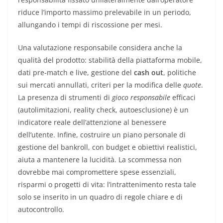
riduce l’importo massimo prelevabile in un periodo,
allungando i tempi di riscossione per mesi.
Una valutazione responsabile considera anche la
qualità del prodotto: stabilità della piattaforma mobile,
dati pre-match e live, gestione del
cash out
, politiche
sui mercati annullati, criteri per la modifica delle
quote
.
La presenza di strumenti di
gioco responsabile
efficaci
(autolimitazioni, reality check, autoesclusione) è un
indicatore reale dell’attenzione al benessere
dell’utente. Infine, costruire un piano personale di
gestione del bankroll, con budget e obiettivi realistici,
aiuta a mantenere la lucidità. La scommessa non
dovrebbe mai compromettere spese essenziali,
risparmi o progetti di vita: l’intrattenimento resta tale
solo se inserito in un quadro di regole chiare e di
autocontrollo.