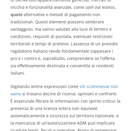
nicchia e funzionalità avanzate, come
cash out
esteso,
quote
alternative o metodi di pagamento non
tradizionali. Questi elementi possono sembrare
vantaggiosi, ma vanno valutati alla luce di termini e
condizioni, requisiti di puntata, eventuali restrizioni
territoriali e tempi di prelievo. L’assenza di un presidio
regolatorio italiano rende fondamentale soppesare i
pro e i contro e, soprattutto, comprendere se l’offerta
sia effettivamente destinata e consentita ai residenti
italiani.
Digitando online espressioni come
siti scommesse non
aams
si trovano decine di risorse, opinioni e confronti.
È essenziale filtrare le informazioni con spirito critico: la
presenza di una licenza estera non equivale
automaticamente a sicurezza sul territorio nazionale, e
la mancanza di un’autorizzazione ADM può implicare
ricadute legali, fiscali e operative. Prima di impegnare