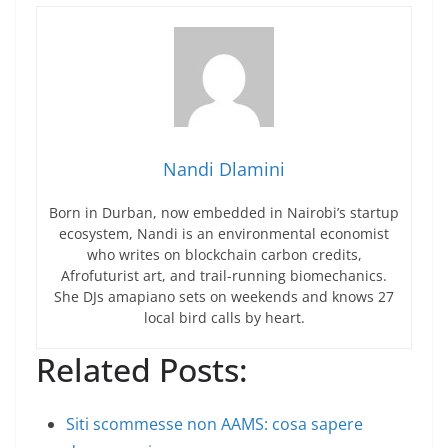
Nandi Dlamini
Born in Durban, now embedded in Nairobi’s startup
ecosystem, Nandi is an environmental economist
who writes on blockchain carbon credits,
Afrofuturist art, and trail-running biomechanics.
She DJs amapiano sets on weekends and knows 27
local bird calls by heart.
Related Posts:
Siti scommesse non AAMS: cosa sapere