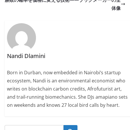
勝敗の確率を価格に変える技術——ブックメーカーの全
体像
Nandi Dlamini
Born in Durban, now embedded in Nairobi’s startup
ecosystem, Nandi is an environmental economist who
writes on blockchain carbon credits, Afrofuturist art,
and trail-running biomechanics. She DJs amapiano sets
on weekends and knows 27 local bird calls by heart.