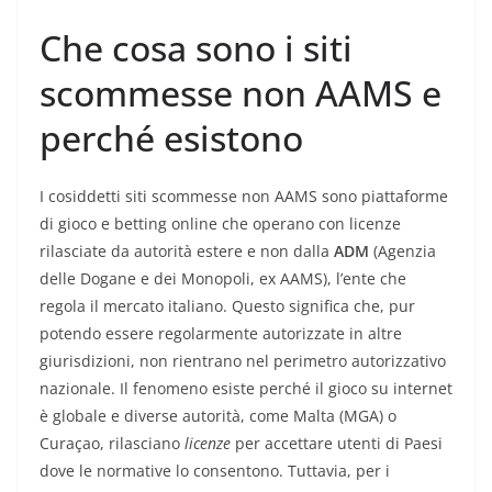
Che cosa sono i siti
scommesse non AAMS e
perché esistono
I cosiddetti siti scommesse non AAMS sono piattaforme
di gioco e betting online che operano con licenze
rilasciate da autorità estere e non dalla
ADM
(Agenzia
delle Dogane e dei Monopoli, ex AAMS), l’ente che
regola il mercato italiano. Questo significa che, pur
potendo essere regolarmente autorizzate in altre
giurisdizioni, non rientrano nel perimetro autorizzativo
nazionale. Il fenomeno esiste perché il gioco su internet
è globale e diverse autorità, come Malta (MGA) o
Curaçao, rilasciano
licenze
per accettare utenti di Paesi
dove le normative lo consentono. Tuttavia, per i