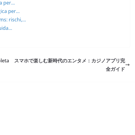
ta per…
gica per…
ms: rischi,…
guida…
leta
スマホで楽しむ新時代のエンタメ：カジノアプリ完
全ガイド