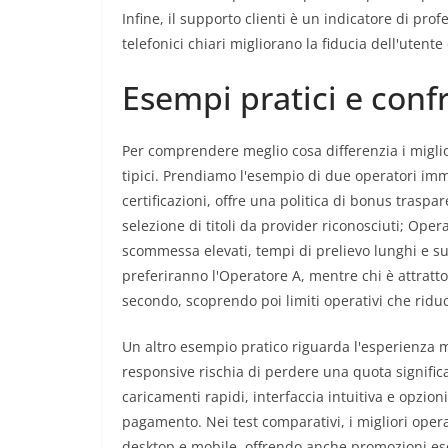
Infine, il supporto clienti è un indicatore di prof
telefonici chiari migliorano la fiducia dell'uten
Esempi pratici e confr
Per comprendere meglio cosa differenzia i miglior
tipici. Prendiamo l'esempio di due operatori imm
certificazioni, offre una politica di bonus traspa
selezione di titoli da provider riconosciuti; Op
scommessa elevati, tempi di prelievo lunghi e sup
preferiranno l'Operatore A, mentre chi è attratt
secondo, scoprendo poi limiti operativi che ridu
Un altro esempio pratico riguarda l'esperienza m
responsive rischia di perdere una quota significa
caricamenti rapidi, interfaccia intuitiva e opzio
pagamento. Nei test comparativi, i migliori oper
desktop e mobile, offrendo anche promozioni es