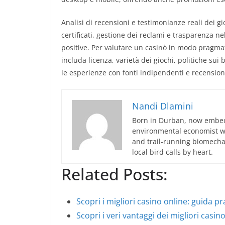
Analisi di recensioni e testimonianze reali dei g
certificati, gestione dei reclami e trasparenza ne
positive. Per valutare un casinò in modo pragmat
includa licenza, varietà dei giochi, politiche sui
le esperienze con fonti indipendenti e recensioni
Nandi Dlamini
Born in Durban, now embedd
environmental economist who
and trail-running biomech
local bird calls by heart.
Related Posts:
Scopri i migliori casino online: guida pr
Scopri i veri vantaggi dei migliori casin