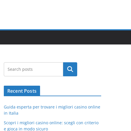
Search
Recent Posts
Guida esperta per trovare i migliori casino online
in Italia
Scopri i migliori casino online: scegli con criterio
e gioca in modo sicuro