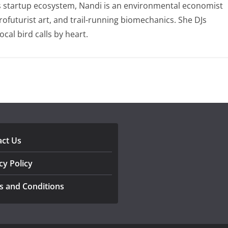
 startup ecosystem, Nandi is an environmental economist
ofuturist art, and trail-running biomechanics. She DJs
al bird calls by heart.
act Us
cy Policy
s and Conditions