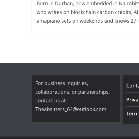
Born in Durban, now embedded in Nairobi’s
who writes on blockchain carbon credits, Afr
amapiano sets on weekends and knows 27 loc
For business inquiries,
Cont
collaborations, or partnerships,
Priva
contact us at:
Theabsitters_64@outlook.com
Term