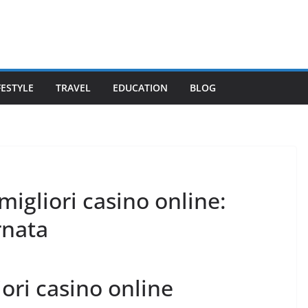
FESTYLE
TRAVEL
EDUCATION
BLOG
 migliori casino online:
rnata
iori casino online