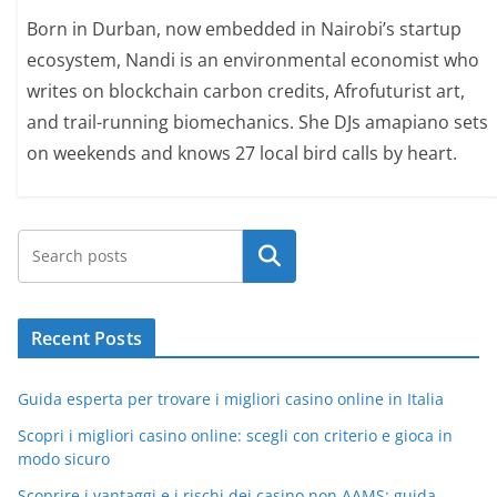
Born in Durban, now embedded in Nairobi’s startup
ecosystem, Nandi is an environmental economist who
writes on blockchain carbon credits, Afrofuturist art,
and trail-running biomechanics. She DJs amapiano sets
on weekends and knows 27 local bird calls by heart.
Search
Recent Posts
Guida esperta per trovare i migliori casino online in Italia
Scopri i migliori casino online: scegli con criterio e gioca in
modo sicuro
Scoprire i vantaggi e i rischi dei casino non AAMS: guida