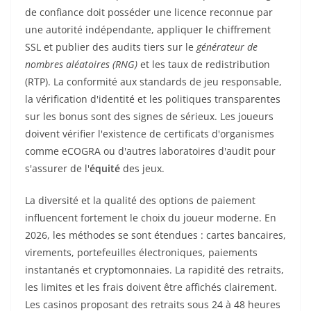
de confiance doit posséder une licence reconnue par
une autorité indépendante, appliquer le chiffrement
SSL et publier des audits tiers sur le
générateur de
nombres aléatoires (RNG)
et les taux de redistribution
(RTP). La conformité aux standards de jeu responsable,
la vérification d'identité et les politiques transparentes
sur les bonus sont des signes de sérieux. Les joueurs
doivent vérifier l'existence de certificats d'organismes
comme eCOGRA ou d'autres laboratoires d'audit pour
s'assurer de l'
équité
des jeux.
La diversité et la qualité des options de paiement
influencent fortement le choix du joueur moderne. En
2026, les méthodes se sont étendues : cartes bancaires,
virements, portefeuilles électroniques, paiements
instantanés et cryptomonnaies. La rapidité des retraits,
les limites et les frais doivent être affichés clairement.
Les casinos proposant des retraits sous 24 à 48 heures