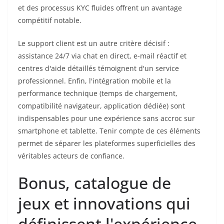
et des processus KYC fluides offrent un avantage
compétitif notable.
Le support client est un autre critère décisif :
assistance 24/7 via chat en direct, e-mail réactif et
centres d'aide détaillés témoignent d'un service
professionnel. Enfin, l'intégration mobile et la
performance technique (temps de chargement,
compatibilité navigateur, application dédiée) sont
indispensables pour une expérience sans accroc sur
smartphone et tablette. Tenir compte de ces éléments
permet de séparer les plateformes superficielles des
véritables acteurs de confiance.
Bonus, catalogue de
jeux et innovations qui
définissent l'expérience