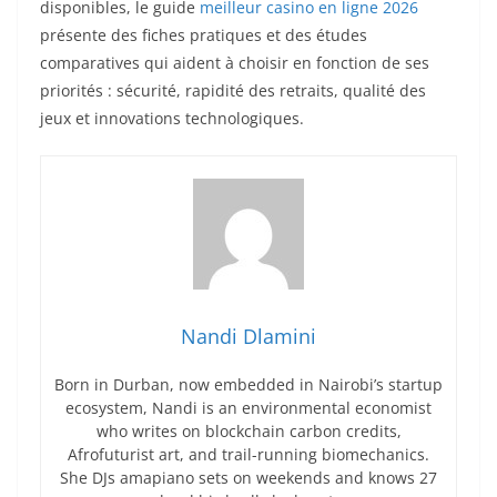
disponibles, le guide
meilleur casino en ligne 2026
présente des fiches pratiques et des études
comparatives qui aident à choisir en fonction de ses
priorités : sécurité, rapidité des retraits, qualité des
jeux et innovations technologiques.
Nandi Dlamini
Born in Durban, now embedded in Nairobi’s startup
ecosystem, Nandi is an environmental economist
who writes on blockchain carbon credits,
Afrofuturist art, and trail-running biomechanics.
She DJs amapiano sets on weekends and knows 27