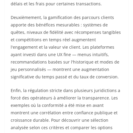
délais et les frais pour certaines transactions.
Deuxièmement, la gamification des parcours clients
apporte des bénéfices mesurables : systèmes de
quêtes, niveaux de fidélité avec récompenses tangibles
et compétitions en temps réel augmentent
l'engagement et la valeur vie client. Les plateformes
ayant investi dans une UX fine — menus intuitifs,
recommandations basées sur l'historique et modes de
jeu personnalisés — montrent une augmentation
significative du temps passé et du taux de conversion.
Enfin, la régulation stricte dans plusieurs juridictions a
forcé des opérateurs à améliorer la transparence. Les
exemples où la conformité a été mise en avant
montrent une corrélation entre confiance publique et
croissance durable. Pour découvrir une sélection
analysée selon ces critères et comparer les options