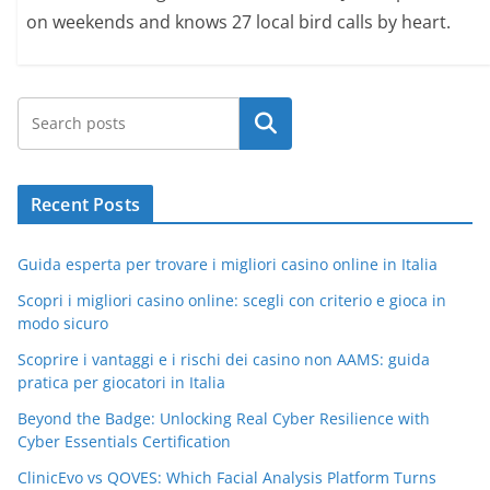
on weekends and knows 27 local bird calls by heart.
Search
Recent Posts
Guida esperta per trovare i migliori casino online in Italia
Scopri i migliori casino online: scegli con criterio e gioca in
modo sicuro
Scoprire i vantaggi e i rischi dei casino non AAMS: guida
pratica per giocatori in Italia
Beyond the Badge: Unlocking Real Cyber Resilience with
Cyber Essentials Certification
ClinicEvo vs QOVES: Which Facial Analysis Platform Turns