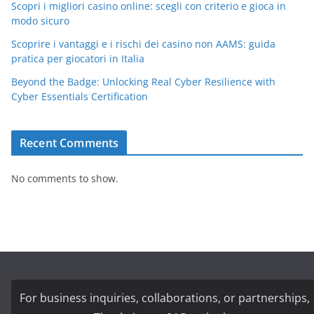
Scopri i migliori casino online: scegli con criterio e gioca in
modo sicuro
Scoprire i vantaggi e i rischi dei casino non AAMS: guida
pratica per giocatori in Italia
Beyond the Badge: Unlocking Real Cyber Resilience with
Cyber Essentials Certification
Recent Comments
No comments to show.
For business inquiries, collaborations, or partnerships,