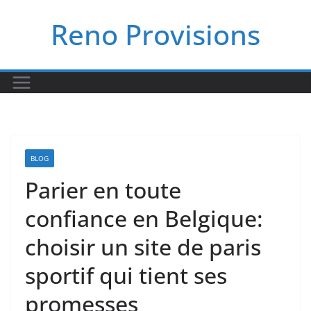
Skip
Reno Provisions
to
content
BLOG
Parier en toute
confiance en Belgique:
choisir un site de paris
sportif qui tient ses
promesses