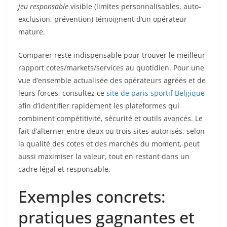
jeu responsable
visible (limites personnalisables, auto-
exclusion, prévention) témoignent d’un opérateur
mature.
Comparer reste indispensable pour trouver le meilleur
rapport cotes/markets/services au quotidien. Pour une
vue d’ensemble actualisée des opérateurs agréés et de
leurs forces, consultez ce
site de paris sportif Belgique
afin d’identifier rapidement les plateformes qui
combinent compétitivité, sécurité et outils avancés. Le
fait d’alterner entre deux ou trois sites autorisés, selon
la qualité des cotes et des marchés du moment, peut
aussi maximiser la valeur, tout en restant dans un
cadre légal et responsable.
Exemples concrets:
pratiques gagnantes et