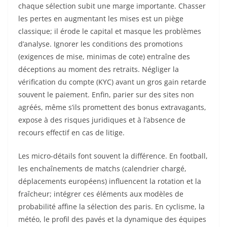
chaque sélection subit une marge importante. Chasser
les pertes en augmentant les mises est un piège
classique; il érode le capital et masque les problèmes
d’analyse. Ignorer les conditions des promotions
(exigences de mise, minimas de cote) entraîne des
déceptions au moment des retraits. Négliger la
vérification du compte (KYC) avant un gros gain retarde
souvent le paiement. Enfin, parier sur des sites non
agréés, même s’ils promettent des bonus extravagants,
expose à des risques juridiques et à l’absence de
recours effectif en cas de litige.
Les micro-détails font souvent la différence. En football,
les enchaînements de matchs (calendrier chargé,
déplacements européens) influencent la rotation et la
fraîcheur; intégrer ces éléments aux modèles de
probabilité affine la sélection des paris. En cyclisme, la
météo, le profil des pavés et la dynamique des équipes