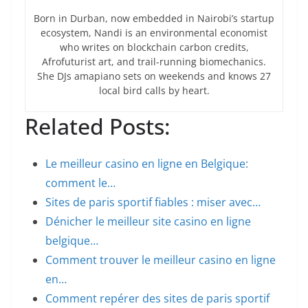
Born in Durban, now embedded in Nairobi’s startup
ecosystem, Nandi is an environmental economist
who writes on blockchain carbon credits,
Afrofuturist art, and trail-running biomechanics.
She DJs amapiano sets on weekends and knows 27
local bird calls by heart.
Related Posts:
Le meilleur casino en ligne en Belgique:
comment le…
Sites de paris sportif fiables : miser avec…
Dénicher le meilleur site casino en ligne
belgique…
Comment trouver le meilleur casino en ligne
en…
Comment repérer des sites de paris sportif