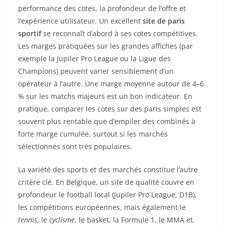
performance des cotes, la profondeur de l’offre et
l’expérience utilisateur. Un excellent
site de paris
sportif
se reconnaît d’abord à ses cotes compétitives.
Les marges pratiquées sur les grandes affiches (par
exemple la Jupiler Pro League ou la Ligue des
Champions) peuvent varier sensiblement d’un
opérateur à l’autre. Une marge moyenne autour de 4–6
% sur les matchs majeurs est un bon indicateur. En
pratique, comparer les cotes sur des paris simples est
souvent plus rentable que d’empiler des combinés à
forte marge cumulée, surtout si les marchés
sélectionnés sont très populaires.
La variété des sports et des marchés constitue l’autre
critère clé. En Belgique, un site de qualité couvre en
profondeur le football local (Jupiler Pro League, D1B),
les compétitions européennes, mais également le
tennis
, le
cyclisme
, le basket, la Formule 1, le MMA et,