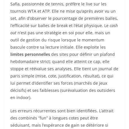
Safia, passionnée de tennis, préfère le live sur les
tournois WTA et ATP. Elle ne mise qu’après avoir vu un
set, afin d’observer le pourcentage de premières balles,
l’efficacité sur balles de break et l’état physique. Le
cash
out
n’est pas une stratégie en soi pour elle, mais un
outil de gestion du risque lorsque le momentum
bascule contre sa lecture initiale. Elle exploite les
limites personnelles
des sites pour définir un plafond
hebdomadaire strict; quand elle atteint ce cap, elle
stoppe et réévalue ses analyses. Elle tient un journal de
paris simple (mise, cote, justification, résultat), ce qui
lui permet d’identifier ses forces (marchés de jeux
décisifs) et ses faiblesses (surévaluation des outsiders
en indoor).
Les erreurs récurrentes sont bien identifiées. L’attrait
des combinés “fun” à longues cotes peut être
séduisant, mais l’espérance de gain se détériore si