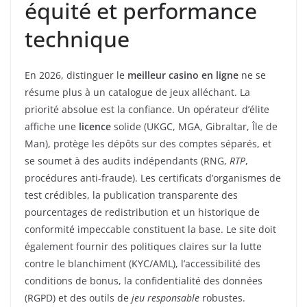
équité et performance
technique
En 2026, distinguer le
meilleur casino en ligne
ne se
résume plus à un catalogue de jeux alléchant. La
priorité absolue est la confiance. Un opérateur d’élite
affiche une
licence
solide (UKGC, MGA, Gibraltar, Île de
Man), protège les dépôts sur des comptes séparés, et
se soumet à des audits indépendants (RNG,
RTP
,
procédures anti-fraude). Les certificats d’organismes de
test crédibles, la publication transparente des
pourcentages de redistribution et un historique de
conformité impeccable constituent la base. Le site doit
également fournir des politiques claires sur la lutte
contre le blanchiment (KYC/AML), l’accessibilité des
conditions de bonus, la confidentialité des données
(RGPD) et des outils de
jeu responsable
robustes.