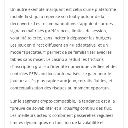
Un autre exemple marquant est celui d’une plateforme
mobile-first qui a repensé son lobby autour de la
découverte. Les recommandations s’appuient sur des
signaux maîtrisés (préférences, limites de session,
volatilité tolérée) sans inciter à dépasser les budgets.
Les jeux en direct diffusent en 4K adaptative, et un
mode “spectateur” permet de se familiariser avec les
tables sans miser. Le casino a réduit les frictions
d’inscription grâce à l’identité numérique vérifiée et des
contrôles PEP/sanctions automatisés. Le gain pour le
joueur: accès plus rapide aux jeux, retraits fluides, et
contextualisation des risques au moment opportun.
Sur le segment crypto-compatible, la tendance est à la
“preuve de solvabilité” et à l’
auditing
continu des flux.
Les meilleurs acteurs combinent passerelles régulées,
limites dynamiques en fonction de la volatilité et