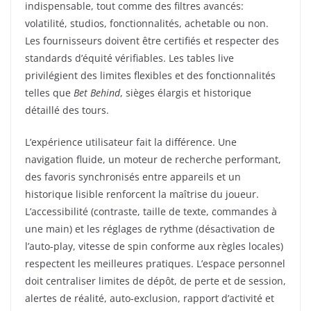
indispensable, tout comme des filtres avancés:
volatilité, studios, fonctionnalités, achetable ou non.
Les fournisseurs doivent être certifiés et respecter des
standards d’équité vérifiables. Les tables live
privilégient des limites flexibles et des fonctionnalités
telles que
Bet Behind
, sièges élargis et historique
détaillé des tours.
L’expérience utilisateur fait la différence. Une
navigation fluide, un moteur de recherche performant,
des favoris synchronisés entre appareils et un
historique lisible renforcent la maîtrise du joueur.
L’accessibilité (contraste, taille de texte, commandes à
une main) et les réglages de rythme (désactivation de
l’auto-play, vitesse de spin conforme aux règles locales)
respectent les meilleures pratiques. L’espace personnel
doit centraliser limites de dépôt, de perte et de session,
alertes de réalité, auto-exclusion, rapport d’activité et