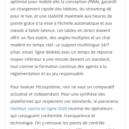
optimisé pour mobile dès la conception (PWA), garantit
un chargement rapide des lobbies, du streaming 4K
pour le live, et une stabilité maximale aux heures de
pointe grâce à la mise à l’échelle automatique et aux
nœuds à faible latence. Les tables en direct doivent
offrir un flux stable, des angles multiples et un chat
modéré en temps réel. Le support multilingue 24/7
(chat, email, ligne dédiée) avec un temps de réponse
moyen inférieur à une minute devient un standard,
tout comme la formation continue des agents à la
réglementation et au jeu responsable.
Pour évaluer l’écosystème, rien ne vaut un comparatif
actualisé et indépendant. Pour une synthèse des
plateformes qui respectent ces standards, le panorama
meilleur casino en ligne 2026
recense les opérateurs
qui conjuguent conformité, transparence et
technologie. On y retrouve les points de contrôle