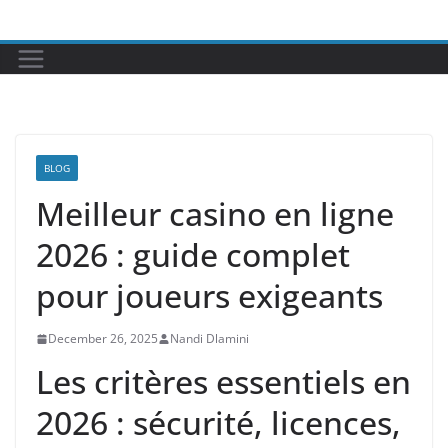
Skip
to
content
BLOG
Meilleur casino en ligne
2026 : guide complet
pour joueurs exigeants
December 26, 2025
Nandi Dlamini
Les critères essentiels en
2026 : sécurité, licences,