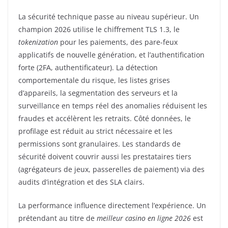
La sécurité technique passe au niveau supérieur. Un
champion 2026 utilise le chiffrement TLS 1.3, le
tokenization
pour les paiements, des pare-feux
applicatifs de nouvelle génération, et l’authentification
forte (2FA, authentificateur). La détection
comportementale du risque, les listes grises
d’appareils, la segmentation des serveurs et la
surveillance en temps réel des anomalies réduisent les
fraudes et accélèrent les retraits. Côté données, le
profilage est réduit au strict nécessaire et les
permissions sont granulaires. Les standards de
sécurité doivent couvrir aussi les prestataires tiers
(agrégateurs de jeux, passerelles de paiement) via des
audits d’intégration et des SLA clairs.
La performance influence directement l’expérience. Un
prétendant au titre de
meilleur casino en ligne 2026
est