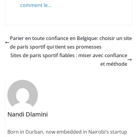
comment le…
Parier en toute confiance en Belgique: choisir un site
de paris sportif qui tient ses promesses
Sites de paris sportif fiables : miser avec confiance
et méthode
Nandi Dlamini
Born in Durban, now embedded in Nairobi’s startup