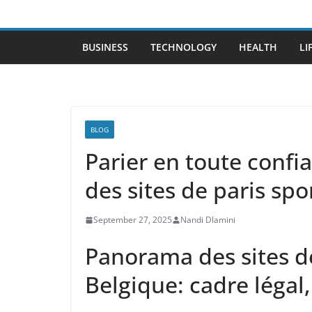
Skip
to
content
BUSINESS
TECHNOLOGY
HEALTH
LI
BLOG
Parier en toute confi
des sites de paris spo
September 27, 2025
Nandi Dlamini
Panorama des sites de
Belgique: cadre légal,