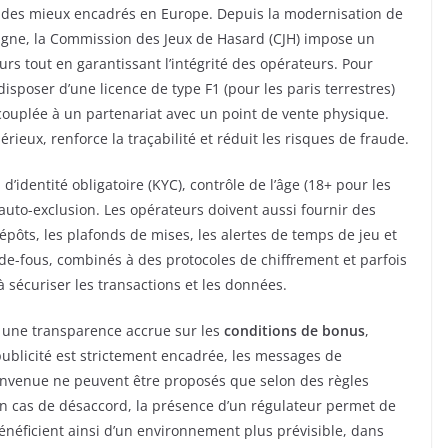
n des mieux encadrés en Europe. Depuis la modernisation de
 ligne, la Commission des Jeux de Hasard (CJH) impose un
urs tout en garantissant l’intégrité des opérateurs. Pour
isposer d’une licence de type F1 (pour les paris terrestres)
 couplée à un partenariat avec un point de vente physique.
érieux, renforce la traçabilité et réduit les risques de fraude.
 d’identité obligatoire (KYC), contrôle de l’âge (18+ pour les
l’auto-exclusion. Les opérateurs doivent aussi fournir des
dépôts, les plafonds de mises, les alertes de temps de jeu et
de-fous, combinés à des protocoles de chiffrement et parfois
 à sécuriser les transactions et les données.
: une transparence accrue sur les
conditions de bonus
,
a publicité est strictement encadrée, les messages de
ienvenue ne peuvent être proposés que selon des règles
. En cas de désaccord, la présence d’un régulateur permet de
énéficient ainsi d’un environnement plus prévisible, dans