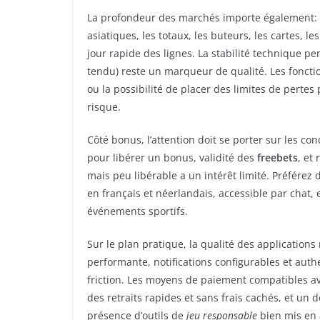
La profondeur des marchés importe également: a
asiatiques, les totaux, les buteurs, les cartes, l
jour rapide des lignes. La stabilité technique p
tendu) reste un marqueur de qualité. Les fonct
ou la possibilité de placer des limites de pertes
risque.
Côté bonus, l’attention doit se porter sur les con
pour libérer un bonus, validité des
freebets
, et
mais peu libérable a un intérêt limité. Préférez d
en français et néerlandais, accessible par chat,
événements sportifs.
Sur le plan pratique, la qualité des applications
performante, notifications configurables et aut
friction. Les moyens de paiement compatibles av
des retraits rapides et sans frais cachés, et un 
présence d’outils de
jeu responsable
bien mis en 