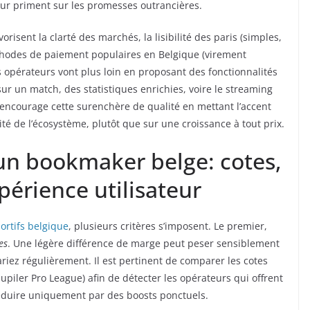
teur priment sur les promesses outrancières.
orisent la clarté des marchés, la lisibilité des paris (simples,
éthodes de paiement populaires en Belgique (virement
rs opérateurs vont plus loin en proposant des fonctionnalités
 sur un match, des statistiques enrichies, voire le streaming
 encourage cette surenchère de qualité en mettant l’accent
té de l’écosystème, plutôt que sur une croissance à tout prix.
 un bookmaker belge: cotes,
érience utilisateur
portifs belgique
, plusieurs critères s’imposent. Le premier,
es
. Une légère différence de marge peut peser sensiblement
pariez régulièrement. Il est pertinent de comparer les cotes
piler Pro League) afin de détecter les opérateurs qui offrent
séduire uniquement par des boosts ponctuels.