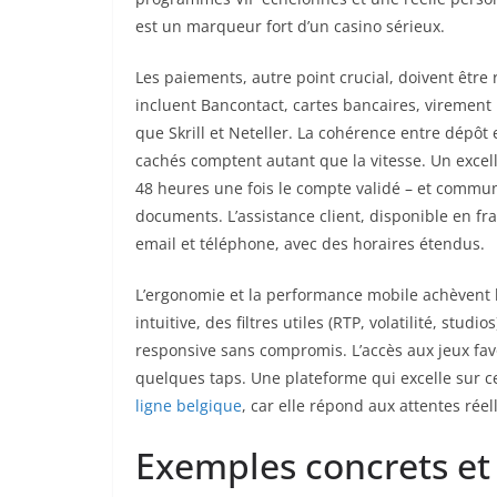
est un marqueur fort d’un casino sérieux.
Les paiements, autre point crucial, doivent être
incluent Bancontact, cartes bancaires, virement 
que Skrill et Neteller. La cohérence entre dépôt et
cachés comptent autant que la vitesse. Un excell
48 heures une fois le compte validé – et comm
documents. L’assistance client, disponible en fr
email et téléphone, avec des horaires étendus.
L’ergonomie et la performance mobile achèvent le
intuitive, des filtres utiles (RTP, volatilité, st
responsive sans compromis. L’accès aux jeux favo
quelques taps. Une plateforme qui excelle sur 
ligne belgique
, car elle répond aux attentes réell
Exemples concrets et 