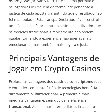
provas justas
(provably fair). Este sistema permite que
os jogadores verifiquem de forma independente a
justiça de cada aposta, garantindo que o resultado não
foi manipulado. Esta transparência auditável constrói
um nível de confiança entre o casino e o utilizador que
os modelos tradicionais simplesmente não podem
igualar, tornando a experiência não apenas mais
emocionante, mas também mais segura e justa.
Principais Vantagens de
Jogar em Crypto Casinos
Explorar as vantagens dos
cassinos com criptomoedas
é entender como esta fusão de tecnologias beneficia
diretamente o utilizador final. A primeira e mais
imediata vantagem é, sem dúvida, a
eficiência
transacional
. Ao eliminar intermediários financeiros