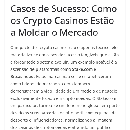
Casos de Sucesso: Como
os Crypto Casinos Estão
a Moldar o Mercado
O impacto dos crypto casinos não é apenas teórico; ele
materializa-se em casos de sucesso tangíveis que estão
a forçar todo o setor a evoluir. Um exemplo notável é a
ascensão de plataformas como
Stake.com
e
Bitcasino.io
. Estas marcas não só se estabeleceram
como líderes de mercado, como também
demonstraram a viabilidade de um modelo de negócio
exclusivamente focado em criptomoedas. O Stake.com,
em particular, tornou-se um fenómeno global, em parte
devido às suas parcerias de alto perfil com equipas de
desporto e influenciadores, normalizando a imagem
dos casinos de criptomoedas e atraindo um público