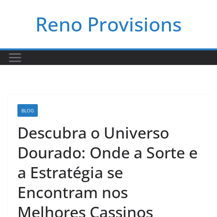
Skip
Reno Provisions
to
content
BLOG
Descubra o Universo
Dourado: Onde a Sorte e
a Estratégia se
Encontram nos
Melhores Cassinos