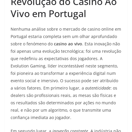
Revolução do Casino Ao
Vivo em Portugal
Nenhuma análise sobre o mercado de casino online em
Portugal estaria completa sem um olhar aprofundado
sobre o fenómeno do
casino ao vivo
. Esta inovação não
foi apenas uma evolução tecnológica; foi uma revolução
que redefiniu as expectativas dos jogadores. A
Evolution Gaming, líder incontestável neste segmento,
foi pioneira ao transformar a experiência digital num
evento social e imersivo. O sucesso pode ser atribuído
a vários fatores. Em primeiro lugar, a
autenticidade
: os
dealers são profissionais reais, as mesas são físicas e
os resultados são determinados por ações no mundo
real, e não por um algoritmo, o que transmite uma
confiança imediata ao jogador.
Em segundo lugar, a
inovação constante
. A indústria não