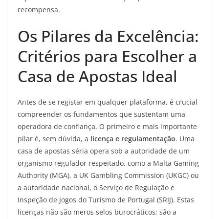
recompensa.
Os Pilares da Excelência:
Critérios para Escolher a
Casa de Apostas Ideal
Antes de se registar em qualquer plataforma, é crucial
compreender os fundamentos que sustentam uma
operadora de confiança. O primeiro e mais importante
pilar é, sem dúvida, a
licença e regulamentação
. Uma
casa de apostas séria opera sob a autoridade de um
organismo regulador respeitado, como a Malta Gaming
Authority (MGA), a UK Gambling Commission (UKGC) ou
a autoridade nacional, o Serviço de Regulação e
Inspeção de Jogos do Turismo de Portugal (SRIJ). Estas
licenças não são meros selos burocráticos; são a