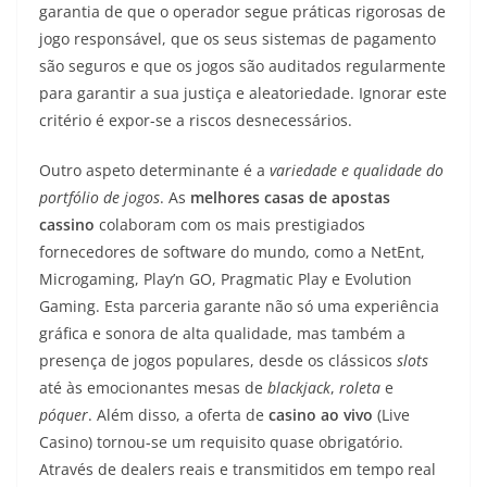
garantia de que o operador segue práticas rigorosas de
jogo responsável, que os seus sistemas de pagamento
são seguros e que os jogos são auditados regularmente
para garantir a sua justiça e aleatoriedade. Ignorar este
critério é expor-se a riscos desnecessários.
Outro aspeto determinante é a
variedade e qualidade do
portfólio de jogos
. As
melhores casas de apostas
cassino
colaboram com os mais prestigiados
fornecedores de software do mundo, como a NetEnt,
Microgaming, Play’n GO, Pragmatic Play e Evolution
Gaming. Esta parceria garante não só uma experiência
gráfica e sonora de alta qualidade, mas também a
presença de jogos populares, desde os clássicos
slots
até às emocionantes mesas de
blackjack
,
roleta
e
póquer
. Além disso, a oferta de
casino ao vivo
(Live
Casino) tornou-se um requisito quase obrigatório.
Através de dealers reais e transmitidos em tempo real