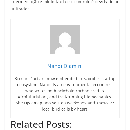
intermediação é minimizada e o controlo é devolvido ao
utilizador.
Nandi Dlamini
Born in Durban, now embedded in Nairobi’s startup
ecosystem, Nandi is an environmental economist
who writes on blockchain carbon credits,
Afrofuturist art, and trail-running biomechanics.
She DJs amapiano sets on weekends and knows 27
local bird calls by heart.
Related Posts: