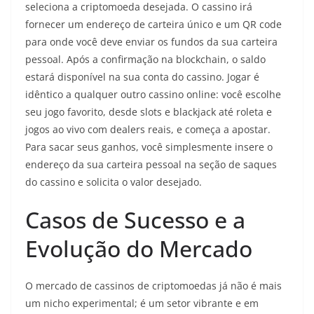
seleciona a criptomoeda desejada. O cassino irá
fornecer um endereço de carteira único e um QR code
para onde você deve enviar os fundos da sua carteira
pessoal. Após a confirmação na blockchain, o saldo
estará disponível na sua conta do cassino. Jogar é
idêntico a qualquer outro cassino online: você escolhe
seu jogo favorito, desde slots e blackjack até roleta e
jogos ao vivo com dealers reais, e começa a apostar.
Para sacar seus ganhos, você simplesmente insere o
endereço da sua carteira pessoal na seção de saques
do cassino e solicita o valor desejado.
Casos de Sucesso e a
Evolução do Mercado
O mercado de cassinos de criptomoedas já não é mais
um nicho experimental; é um setor vibrante e em