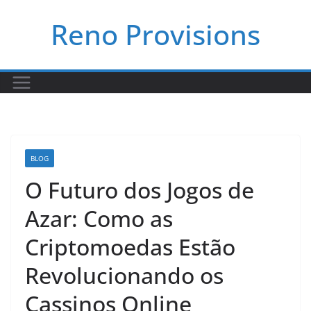
Skip
Reno Provisions
to
content
BLOG
O Futuro dos Jogos de
Azar: Como as
Criptomoedas Estão
Revolucionando os
Cassinos Online