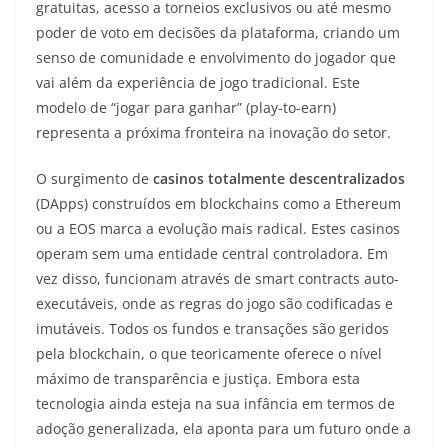
gratuitas, acesso a torneios exclusivos ou até mesmo
poder de voto em decisões da plataforma, criando um
senso de comunidade e envolvimento do jogador que
vai além da experiência de jogo tradicional. Este
modelo de “jogar para ganhar” (play-to-earn)
representa a próxima fronteira na inovação do setor.
O surgimento de
casinos totalmente descentralizados
(DApps) construídos em blockchains como a Ethereum
ou a EOS marca a evolução mais radical. Estes casinos
operam sem uma entidade central controladora. Em
vez disso, funcionam através de smart contracts auto-
executáveis, onde as regras do jogo são codificadas e
imutáveis. Todos os fundos e transações são geridos
pela blockchain, o que teoricamente oferece o nível
máximo de transparência e justiça. Embora esta
tecnologia ainda esteja na sua infância em termos de
adoção generalizada, ela aponta para um futuro onde a