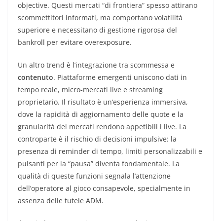
objective. Questi mercati “di frontiera” spesso attirano
scommettitori informati, ma comportano volatilità
superiore e necessitano di gestione rigorosa del
bankroll per evitare overexposure.
Un altro trend è l’integrazione tra scommessa e
contenuto
. Piattaforme emergenti uniscono dati in
tempo reale, micro-mercati live e streaming
proprietario. Il risultato è un’esperienza immersiva,
dove la rapidità di aggiornamento delle quote e la
granularità dei mercati rendono appetibili i live. La
controparte è il rischio di decisioni impulsive: la
presenza di reminder di tempo, limiti personalizzabili e
pulsanti per la “pausa” diventa fondamentale. La
qualità di queste funzioni segnala l’attenzione
dell’operatore al gioco consapevole, specialmente in
assenza delle tutele ADM.