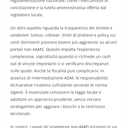
regolamentazione nazionale, come i meccanismi di
conciliazione e la tutela amministrativa offerta dal
regolatore locale.
Un altro aspetto riguarda la trasparenza dei
termini e
condizioni
: bonus, rollover, limiti di prelievo e policy sui
conti dormienti possono essere più aggressivi su alcuni
portali non AAMS. Questo impatta l’esperienza
complessiva, soprattutto quando si richiede un cash
out di vincite importanti o si verificano discrepanze
sulle quote. Anche la fiscalità può complicarsi: in
assenza di intermediazione ADM, le responsabilità
dichiarative ricadono sull’utente secondo le norme
vigenti. È essenziale conoscere la legge locale e
adottare un approccio prudente, senza cercare
stratagemmi per aggirare i blocchi o le restrizioni
territoriali.
In sintesi, i
nuovi siti scommesse non AAMS
esistono in un