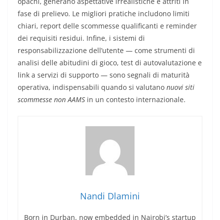
opachi, generano aspettative irrealistiche e attriti in
fase di prelievo. Le migliori pratiche includono limiti
chiari, report delle scommesse qualificanti e reminder
dei requisiti residui. Infine, i sistemi di
responsabilizzazione dell’utente — come strumenti di
analisi delle abitudini di gioco, test di autovalutazione e
link a servizi di supporto — sono segnali di maturità
operativa, indispensabili quando si valutano
nuovi siti
scommesse non AAMS
in un contesto internazionale.
Nandi Dlamini
Born in Durban, now embedded in Nairobi’s startup