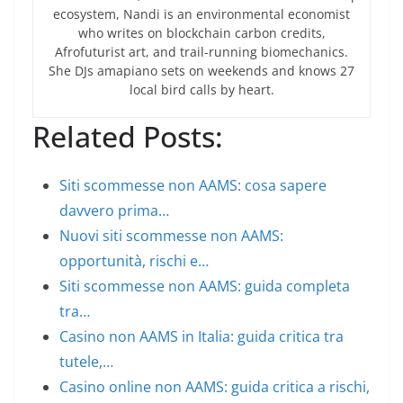
ecosystem, Nandi is an environmental economist
who writes on blockchain carbon credits,
Afrofuturist art, and trail-running biomechanics.
She DJs amapiano sets on weekends and knows 27
local bird calls by heart.
Related Posts:
Siti scommesse non AAMS: cosa sapere
davvero prima…
Nuovi siti scommesse non AAMS:
opportunità, rischi e…
Siti scommesse non AAMS: guida completa
tra…
Casino non AAMS in Italia: guida critica tra
tutele,…
Casino online non AAMS: guida critica a rischi,