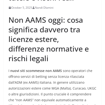
October 5, 2025
Nandi Dlamini
Non AAMS oggi: cosa
significa davvero tra
licenze estere,
differenze normative e
rischi legali
I
nuovi siti scommesse non AAMS
sono operatori che
offrono servizi di betting senza licenza rilasciata
dall’ADM (ex AAMS) italiana. In genere utilizzano
autorizzazioni estere come MGA (Malta), Curacao, UKGC
o altre giurisdizioni. Il punto cruciale è comprendere
che “non AAMS” non equivale automaticamente a