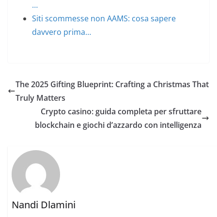
…
Siti scommesse non AAMS: cosa sapere
davvero prima…
The 2025 Gifting Blueprint: Crafting a Christmas That
Truly Matters
Crypto casino: guida completa per sfruttare
blockchain e giochi d’azzardo con intelligenza
Nandi Dlamini