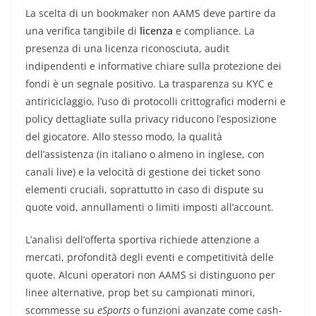
La scelta di un bookmaker non AAMS deve partire da
una verifica tangibile di
licenza
e compliance. La
presenza di una licenza riconosciuta, audit
indipendenti e informative chiare sulla protezione dei
fondi è un segnale positivo. La trasparenza su KYC e
antiriciclaggio, l’uso di protocolli crittografici moderni e
policy dettagliate sulla privacy riducono l’esposizione
del giocatore. Allo stesso modo, la qualità
dell’assistenza (in italiano o almeno in inglese, con
canali live) e la velocità di gestione dei ticket sono
elementi cruciali, soprattutto in caso di dispute su
quote void, annullamenti o limiti imposti all’account.
L’analisi dell’offerta sportiva richiede attenzione a
mercati, profondità degli eventi e competitività delle
quote. Alcuni operatori non AAMS si distinguono per
linee alternative, prop bet su campionati minori,
scommesse su
eSports
o funzioni avanzate come cash-