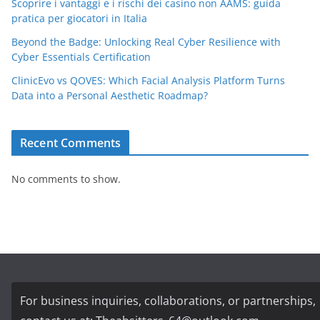
Scoprire i vantaggi e i rischi dei casino non AAMS: guida
pratica per giocatori in Italia
Beyond the Badge: Unlocking Real Cyber Resilience with
Cyber Essentials Certification
ClinicEvo vs QOVES: Which Facial Analysis Platform Turns
Data into a Personal Aesthetic Roadmap?
Recent Comments
No comments to show.
For business inquiries, collaborations, or partnerships,