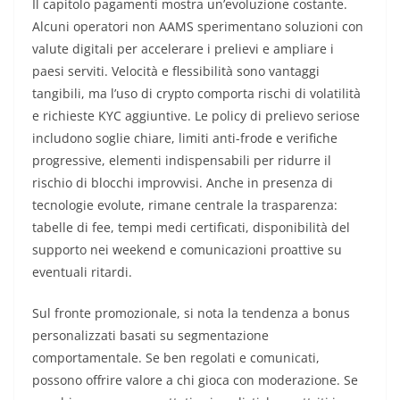
Il capitolo pagamenti mostra un’evoluzione costante.
Alcuni operatori non AAMS sperimentano soluzioni con
valute digitali per accelerare i prelievi e ampliare i
paesi serviti. Velocità e flessibilità sono vantaggi
tangibili, ma l’uso di crypto comporta rischi di volatilità
e richieste KYC aggiuntive. Le policy di prelievo seriose
includono soglie chiare, limiti anti-frode e verifiche
progressive, elementi indispensabili per ridurre il
rischio di blocchi improvvisi. Anche in presenza di
tecnologie evolute, rimane centrale la trasparenza:
tabelle di fee, tempi medi certificati, disponibilità del
supporto nei weekend e comunicazioni proattive su
eventuali ritardi.
Sul fronte promozionale, si nota la tendenza a bonus
personalizzati basati su segmentazione
comportamentale. Se ben regolati e comunicati,
possono offrire valore a chi gioca con moderazione. Se