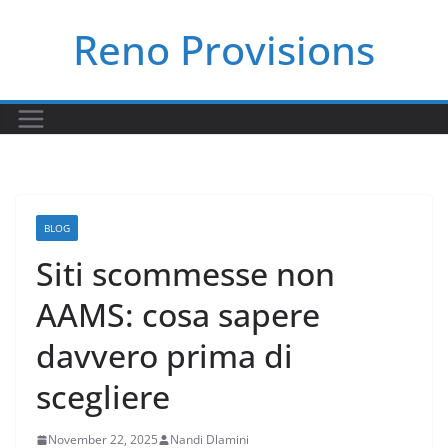
Skip
Reno Provisions
to
content
BLOG
Siti scommesse non
AAMS: cosa sapere
davvero prima di
scegliere
November 22, 2025
Nandi Dlamini