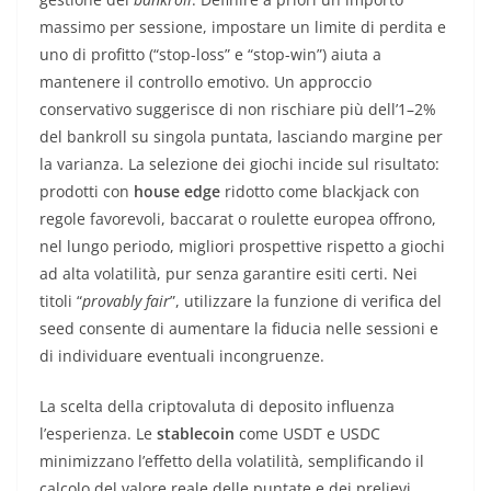
massimo per sessione, impostare un limite di perdita e
uno di profitto (“stop-loss” e “stop-win”) aiuta a
mantenere il controllo emotivo. Un approccio
conservativo suggerisce di non rischiare più dell’1–2%
del bankroll su singola puntata, lasciando margine per
la varianza. La selezione dei giochi incide sul risultato:
prodotti con
house edge
ridotto come blackjack con
regole favorevoli, baccarat o roulette europea offrono,
nel lungo periodo, migliori prospettive rispetto a giochi
ad alta volatilità, pur senza garantire esiti certi. Nei
titoli “
provably fair
”, utilizzare la funzione di verifica del
seed consente di aumentare la fiducia nelle sessioni e
di individuare eventuali incongruenze.
La scelta della criptovaluta di deposito influenza
l’esperienza. Le
stablecoin
come USDT e USDC
minimizzano l’effetto della volatilità, semplificando il
calcolo del valore reale delle puntate e dei prelievi.