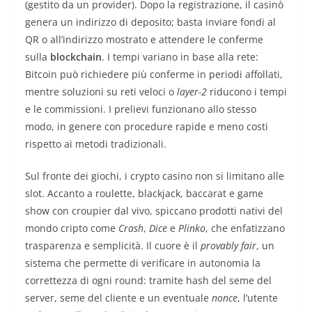
(gestito da un provider). Dopo la registrazione, il casinò
genera un indirizzo di deposito; basta inviare fondi al
QR o all’indirizzo mostrato e attendere le conferme
sulla
blockchain
. I tempi variano in base alla rete:
Bitcoin può richiedere più conferme in periodi affollati,
mentre soluzioni su reti veloci o
layer-2
riducono i tempi
e le commissioni. I prelievi funzionano allo stesso
modo, in genere con procedure rapide e meno costi
rispetto ai metodi tradizionali.
Sul fronte dei giochi, i crypto casino non si limitano alle
slot. Accanto a roulette, blackjack, baccarat e game
show con croupier dal vivo, spiccano prodotti nativi del
mondo cripto come
Crash
,
Dice
e
Plinko
, che enfatizzano
trasparenza e semplicità. Il cuore è il
provably fair
, un
sistema che permette di verificare in autonomia la
correttezza di ogni round: tramite hash del seme del
server, seme del cliente e un eventuale
nonce
, l’utente