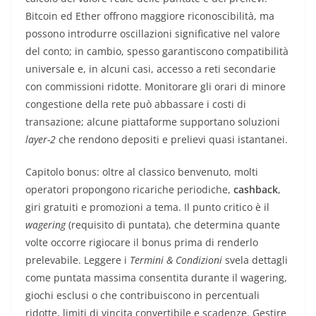
Bitcoin ed Ether offrono maggiore riconoscibilità, ma
possono introdurre oscillazioni significative nel valore
del conto; in cambio, spesso garantiscono compatibilità
universale e, in alcuni casi, accesso a reti secondarie
con commissioni ridotte. Monitorare gli orari di minore
congestione della rete può abbassare i costi di
transazione; alcune piattaforme supportano soluzioni
layer-2
che rendono depositi e prelievi quasi istantanei.
Capitolo bonus: oltre al classico benvenuto, molti
operatori propongono ricariche periodiche,
cashback
,
giri gratuiti e promozioni a tema. Il punto critico è il
wagering
(requisito di puntata), che determina quante
volte occorre rigiocare il bonus prima di renderlo
prelevabile. Leggere i
Termini & Condizioni
svela dettagli
come puntata massima consentita durante il wagering,
giochi esclusi o che contribuiscono in percentuali
ridotte, limiti di vincita convertibile e scadenze. Gestire