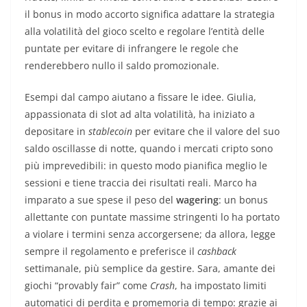
il bonus in modo accorto significa adattare la strategia
alla volatilità del gioco scelto e regolare l’entità delle
puntate per evitare di infrangere le regole che
renderebbero nullo il saldo promozionale.
Esempi dal campo aiutano a fissare le idee. Giulia,
appassionata di slot ad alta volatilità, ha iniziato a
depositare in
stablecoin
per evitare che il valore del suo
saldo oscillasse di notte, quando i mercati cripto sono
più imprevedibili: in questo modo pianifica meglio le
sessioni e tiene traccia dei risultati reali. Marco ha
imparato a sue spese il peso del
wagering
: un bonus
allettante con puntate massime stringenti lo ha portato
a violare i termini senza accorgersene; da allora, legge
sempre il regolamento e preferisce il
cashback
settimanale, più semplice da gestire. Sara, amante dei
giochi “provably fair” come
Crash
, ha impostato limiti
automatici di perdita e promemoria di tempo: grazie ai