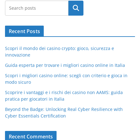
Search
Recent Posts
Scopri il mondo dei casino crypto: gioco, sicurezza e
innovazione
Guida esperta per trovare i migliori casino online in Italia
Scopri i migliori casino online: scegli con criterio e gioca in
modo sicuro
Scoprire i vantaggi e i rischi dei casino non AAMS: guida
pratica per giocatori in Italia
Beyond the Badge: Unlocking Real Cyber Resilience with
Cyber Essentials Certification
Recent Comments