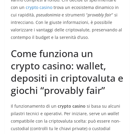
con un
crypto casino
trova un ecosistema dinamico in
cui rapidità,
pseudonimia
e strumenti “
provably fair
” si
intrecciano. Con le giuste informazioni, è possibile
valorizzare i vantaggi delle criptovalute, preservando al
contempo il budget e la serenità d’uso.
Come funziona un
crypto casino: wallet,
depositi in criptovaluta e
giochi “provably fair”
Il funzionamento di un
crypto casino
si basa su alcuni
pilastri tecnici e operativi. Per iniziare, serve un
wallet
compatibile con la criptovaluta scelta: può essere non-
custodial (controlli tu le chiavi private) o custodial