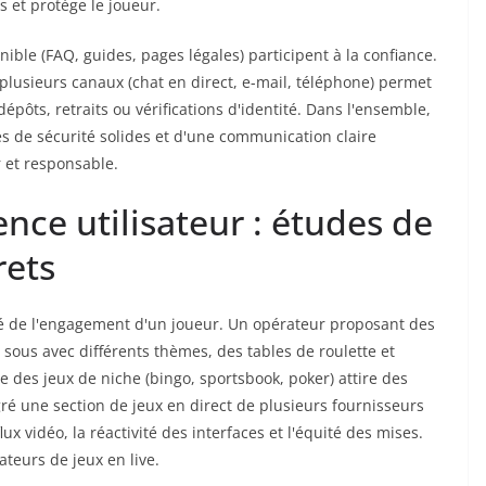
 et protège le joueur.
nible (FAQ, guides, pages légales) participent à la confiance.
 plusieurs canaux (chat en direct, e-mail, téléphone) permet
pôts, retraits ou vérifications d'identité. Dans l'ensemble,
es de sécurité solides et d'une communication claire
 et responsable.
nce utilisateur : études de
rets
évité de l'engagement d'un joueur. Un opérateur proposant des
à sous avec différents thèmes, des tables de roulette et
ue des jeux de niche (bingo, sportsbook, poker) attire des
gré une section de jeux en direct de plusieurs fournisseurs
x vidéo, la réactivité des interfaces et l'équité des mises.
teurs de jeux en live.