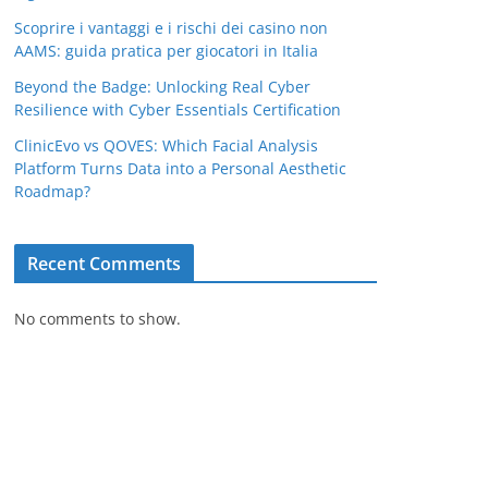
Scoprire i vantaggi e i rischi dei casino non
AAMS: guida pratica per giocatori in Italia
Beyond the Badge: Unlocking Real Cyber
Resilience with Cyber Essentials Certification
ClinicEvo vs QOVES: Which Facial Analysis
Platform Turns Data into a Personal Aesthetic
Roadmap?
Recent Comments
No comments to show.