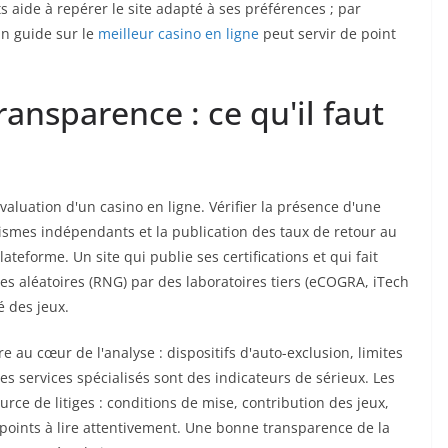
 aide à repérer le site adapté à ses préférences ; par
un guide sur le
meilleur casino en ligne
peut servir de point
transparence : ce qu'il faut
valuation d'un casino en ligne. Vérifier la présence d'une
anismes indépendants et la publication des taux de retour au
lateforme. Un site qui publie ses certifications et qui fait
 aléatoires (RNG) par des laboratoires tiers (eCOGRA, iTech
 des jeux.
 au cœur de l'analyse : dispositifs d'auto-exclusion, limites
es services spécialisés sont des indicateurs de sérieux. Les
rce de litiges : conditions de mise, contribution des jeux,
s points à lire attentivement. Une bonne transparence de la