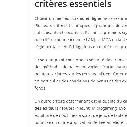
critères essentiels
Choisir un
meilleur casino en ligne
ne se résume 
Plusieurs critères techniques et pratiques doiv
satisfaisante et sécurisée. Parmi les premiers s
autorité reconnue (comme l'ANJ, la MGA ou la UK
réglementaire et d'obligations en matière de pro
Le second point concerne la sécurité des transact
des méthodes de paiement variées (cartes bancai
politiques claires sur les retraits influent forte
en particulier des conditions de bonus et des ex
fonds.
Un autre critère déterminant est la qualité du c
des éditeurs réputés (NetEnt, Microgaming, Evo
équilibré de machines à sous, de jeux de table 
optimisé ou d'une application dédiée améliore l'acc