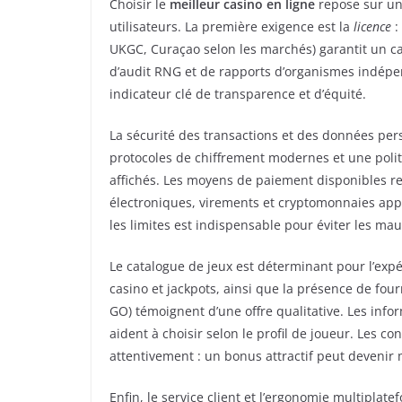
Choisir le
meilleur casino en ligne
repose sur une
utilisateurs. La première exigence est la
licence
:
UKGC, Curaçao selon les marchés) garantit un cadr
d’audit RNG et de rapports d’organismes indép
indicateur clé de transparence et d’équité.
La sécurité des transactions et des données pers
protocoles de chiffrement modernes et une polit
affichés. Les moyens de paiement disponibles reflè
électroniques, virements et cryptomonnaies apport
les limites est indispensable pour éviter les mau
Le catalogue de jeux est déterminant pour l’expér
casino et jackpots, ainsi que la présence de fou
GO) témoignent d’une offre qualitative. Les info
aident à choisir selon le profil de joueur. Les 
attentivement : un bonus attractif peut devenir 
Enfin, le service client et l’ergonomie multipla