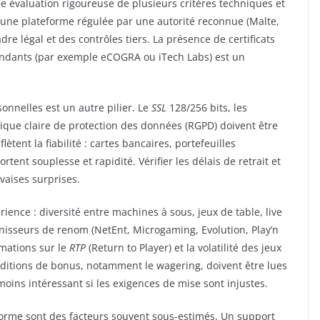
 évaluation rigoureuse de plusieurs critères techniques et
 une plateforme régulée par une autorité reconnue (Malte,
e légal et des contrôles tiers. La présence de certificats
endants (par exemple eCOGRA ou iTech Labs) est un
onnelles est un autre pilier. Le
SSL
128/256 bits, les
ique claire de protection des données (RGPD) doivent être
tent la fiabilité : cartes bancaires, portefeuilles
ent souplesse et rapidité. Vérifier les délais de retrait et
vaises surprises.
ience : diversité entre machines à sous, jeux de table, live
rnisseurs de renom (NetEnt, Microgaming, Evolution, Play’n
rmations sur le
RTP
(Return to Player) et la volatilité des jeux
conditions de bonus, notamment le wagering, doivent être lues
moins intéressant si les exigences de mise sont injustes.
teforme sont des facteurs souvent sous-estimés. Un support