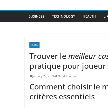
Skip
to
content
BUSINESS
TECHNOLOGY
HEALTH
LI
BLOG
Trouver le
meilleur ca
pratique pour joueur
January 27, 2026
Nandi Dlamini
Comment choisir le me
critères essentiels