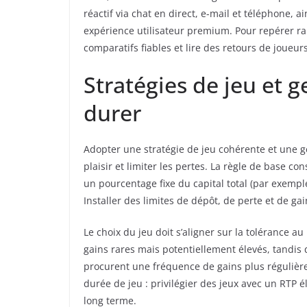
réactif via chat en direct, e-mail et téléphone, a
expérience utilisateur premium. Pour repérer r
comparatifs fiables et lire des retours de joueurs
Stratégies de jeu et 
durer
Adopter une stratégie de jeu cohérente et une ges
plaisir et limiter les pertes. La règle de base con
un pourcentage fixe du capital total (par exempl
Installer des limites de dépôt, de perte et de ga
Le choix du jeu doit s’aligner sur la tolérance au
gains rares mais potentiellement élevés, tandis qu
procurent une fréquence de gains plus réguliè
durée de jeu : privilégier des jeux avec un RTP 
long terme.