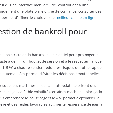
insi qu’une interface mobile fluide, contribuent à une
apidement une plateforme digne de confiance, consulter des
 permet d’affiner le choix vers le
meilleur casino en ligne
.
gestion de bankroll pour
tion stricte de la bankroll est essentiel pour prolonger le
siste à définir un budget de session et à le respecter : allouer
e 1–5 %) à chaque session réduit les risques de ruine rapide.
in automatisées permet d’éviter les décisions émotionnelles.
 risque. Les machines à sous à haute volatilité offrent des
e les jeux à faible volatilité (certaines machines, blackjack)
re. Comprendre le
house edge
et le
RTP
permet d’optimiser la
élevé et des règles favorables augmente l’espérance de gain à