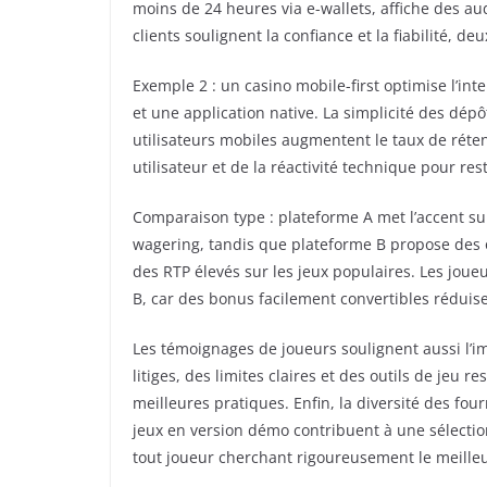
moins de 24 heures via e-wallets, affiche des a
clients soulignent la confiance et la fiabilité, de
Exemple 2 : un casino mobile-first optimise l’in
et une application native. La simplicité des dép
utilisateurs mobiles augmentent le taux de réte
utilisateur et de la réactivité technique pour re
Comparaison type : plateforme A met l’accent su
wagering, tandis que plateforme B propose des 
des RTP élevés sur les jeux populaires. Les joueu
B, car des bonus facilement convertibles réduise
Les témoignages de joueurs soulignent aussi l’i
litiges, des limites claires et des outils de jeu 
meilleures pratiques. Enfin, la diversité des four
jeux en version démo contribuent à une sélection
tout joueur cherchant rigoureusement le meilleur