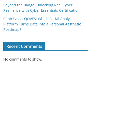
Beyond the Badge: Unlocking Real Cyber
Resilience with Cyber Essentials Certification
ClinicEvo vs QOVES: Which Facial Analysis
Platform Turns Data into a Personal Aesthetic
Roadmap?
Recent Comments
No comments to show.