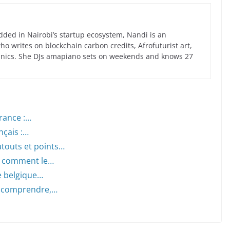
ed in Nairobi’s startup ecosystem, Nandi is an
 writes on blockchain carbon credits, Afrofuturist art,
anics. She DJs amapiano sets on weekends and knows 27
France :…
nçais :…
touts et points…
e: comment le…
ne belgique…
e: comprendre,…