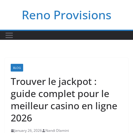
Skip
Reno Provisions
to
content
BLOG
Trouver le jackpot :
guide complet pour le
meilleur casino en ligne
2026
January 26, 2026
Nandi Dlamini