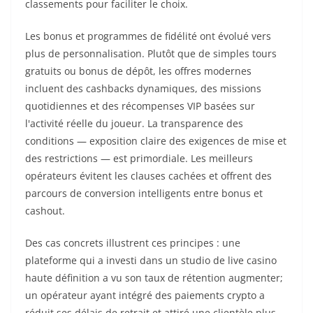
classements pour faciliter le choix.
Les bonus et programmes de fidélité ont évolué vers
plus de personnalisation. Plutôt que de simples tours
gratuits ou bonus de dépôt, les offres modernes
incluent des cashbacks dynamiques, des missions
quotidiennes et des récompenses VIP basées sur
l'activité réelle du joueur. La transparence des
conditions — exposition claire des exigences de mise et
des restrictions — est primordiale. Les meilleurs
opérateurs évitent les clauses cachées et offrent des
parcours de conversion intelligents entre bonus et
cashout.
Des cas concrets illustrent ces principes : une
plateforme qui a investi dans un studio de live casino
haute définition a vu son taux de rétention augmenter;
un opérateur ayant intégré des paiements crypto a
réduit ses délais de retrait et attiré une clientèle plus