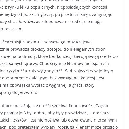
a z rynku kilku popularnych, nieposiadających koncesji
eniędzy od polskich graczy, po prostu zniknęli, zamykając
graczy straciło wówczas zdeponowane środki, nie mając
ch roszczeń.
a **Komisji Nadzoru Finansowego oraz Krajowej
cznie prowadzą blokady dostępu do nielegalnych stron
nsowe na podmioty, które bez koncesji kierują swoją ofertę do
akże samych graczy. Choć ściganie klientów nielegalnych
ealne ryzyko **utraty wygranych**. Sąd Najwyższy w jednym
z operatorem działającym bez wymaganej koncesji jest
e ma obowiązku wypłacić wygranej, a gracz, który
ązany do jej zwrotu.
platform narażają się na **oszustwa finansowe**. Często
y promocje “zbyt dobre, aby były prawdziwe”, które służą
 takich “zysków” jest niemożliwa lub obwarowana nierealnymi
ch, pod pretekstem wypłaty, “obsługa klienta” może prosić o