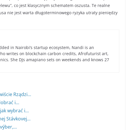
lewu”, co jest klasycznym schematem oszusta. Te realne
usa nie jest warta długoterminowego ryzyka utraty pieniędzy
ed in Nairobi’s startup ecosystem, Nandi is an
 writes on blockchain carbon credits, Afrofuturist art,
anics. She DJs amapiano sets on weekends and knows 27
wiście Rządzi…
dobrać i…
jak wybrać i…
nej Stávkovej…
 výber,…