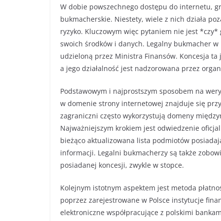
W dobie powszechnego dostępu do internetu, grac
bukmacherskie. Niestety, wiele z nich działa p
ryzyko. Kluczowym więc pytaniem nie jest *czy*
swoich środków i danych. Legalny bukmacher w P
udzieloną przez Ministra Finansów. Koncesja ta 
a jego działalność jest nadzorowana przez orga
Podstawowym i najprostszym sposobem na weryfi
w domenie strony internetowej znajduje się przy
zagraniczni często wykorzystują domeny międzyn
Najważniejszym krokiem jest odwiedzenie oficjal
bieżąco aktualizowana lista podmiotów posiadaj
informacji. Legalni bukmacherzy są także zobowi
posiadanej koncesji, zwykle w stopce.
Kolejnym istotnym aspektem jest metoda płatnośc
poprzez zarejestrowane w Polsce instytucje fin
elektroniczne współpracujące z polskimi bankami