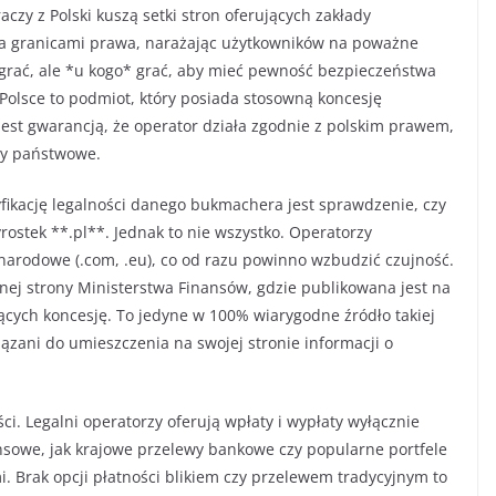
zy z Polski kuszą setki stron oferujących zakłady
oza granicami prawa, narażając użytkowników na poważne
 grać, ale *u kogo* grać, aby mieć pewność bezpieczeństwa
olsce to podmiot, który posiada stosowną koncesję
jest gwarancją, że operator działa zgodnie z polskim prawem,
ny państwowe.
kację legalności danego bukmachera jest sprawdzenie, czy
rostek **.pl**. Jednak to nie wszystko. Operatorzy
arodowe (.com, .eu), co od razu powinno wzbudzić czujność.
nej strony Ministerstwa Finansów, gdzie publikowana jest na
ących koncesję. To jedyne w 100% wiarygodne źródło takiej
ązani do umieszczenia na swojej stronie informacji o
i. Legalni operatorzy oferują wpłaty i wypłaty wyłącznie
ansowe, jak krajowe przelewy bankowe czy popularne portfele
. Brak opcji płatności blikiem czy przelewem tradycyjnym to