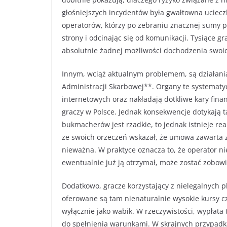
głośniejszych incydentów była gwałtowna ucieczk
operatorów, którzy po zebraniu znacznej sumy pi
strony i odcinając się od komunikacji. Tysiące 
absolutnie żadnej możliwości dochodzenia swoi
Innym, wciąż aktualnym problemem, są działani
Administracji Skarbowej**. Organy te systematy
internetowych oraz nakładają dotkliwe kary fina
graczy w Polsce. Jednak konsekwencje dotykają t
bukmacherów jest rzadkie, to jednak istnieje r
ze swoich orzeczeń wskazał, że umowa zawarta 
nieważna. W praktyce oznacza to, że operator ni
ewentualnie już ją otrzymał, może zostać zobowi
Dodatkowo, gracze korzystający z nielegalnych 
oferowane są tam nienaturalnie wysokie kursy cz
wyłącznie jako wabik. W rzeczywistości, wypłata
do spełnienia warunkami. W skrajnych przypadka