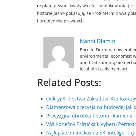
dopłatę pewnej kwoty w celu “odblokowania prze
historie jasno pokazują, że krótkoterminowa pok
i problemów prawnych.
Nandi Dlamini
Born in Durban, now embedd
environmental economist who
and trail-running biomech
local bird calls by heart.
Related Posts:
Odkryj Królestwo Zakładów: Kto Rzeczy
Diamentowa precyzja na budowie: jak 
Precyzyjna obróbka betonu i kamienia: 
Váš Konečný Príručka k Výberu Perfekt
Najlepšie online kasína SK: inteligentný