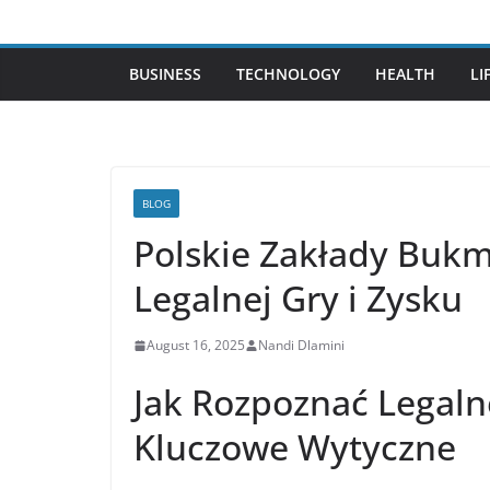
Skip
to
content
BUSINESS
TECHNOLOGY
HEALTH
LI
BLOG
Polskie Zakłady Bukm
Legalnej Gry i Zysku
August 16, 2025
Nandi Dlamini
Jak Rozpoznać Legal
Kluczowe Wytyczne