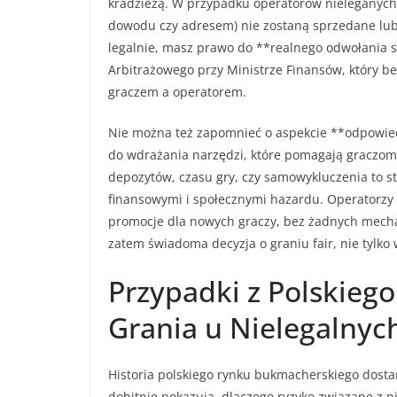
kradzieżą. W przypadku operatorów nieleganych
dowodu czy adresem) nie zostaną sprzedane lub 
legalnie, masz prawo do **realnego odwołania s
Arbitrażowego przy Ministrze Finansów, który b
graczem a operatorem.
Nie można też zapomnieć o aspekcie **odpowied
do wdrażania narzędzi, które pomagają graczom 
depozytów, czasu gry, czy samowykluczenia to 
finansowymi i społecznymi hazardu. Operatorzy n
promocje dla nowych graczy, bez żadnych mec
zatem świadoma decyzja o graniu fair, nie tylk
Przypadki z Polskieg
Grania u Nielegalny
Historia polskiego rynku bukmacherskiego dostar
dobitnie pokazują, dlaczego ryzyko związane z n