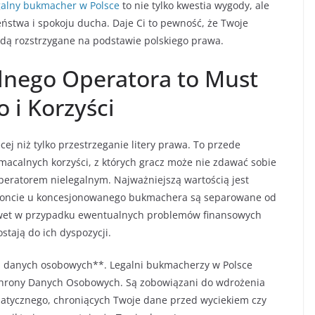
galny bukmacher w Polsce
to nie tylko kwestia wygody, ale
stwa i spokoju ducha. Daje Ci to pewność, że Twoje
dą rozstrzygane na podstawie polskiego prawa.
lnego Operatora to Must
 i Korzyści
ej niż tylko przestrzeganie litery prawa. To przede
acalnych korzyści, z których gracz może nie zdawać sobie
peratorem nielegalnym. Najważniejszą wartością jest
 koncie u koncesjonowanego bukmachera są separowane od
nawet w przypadku ewentualnych problemów finansowych
stają do ich dyspozycji.
a danych osobowych**. Legalni bukmacherzy w Polsce
hrony Danych Osobowych. Są zobowiązani do wdrożenia
atycznego, chroniących Twoje dane przed wyciekiem czy