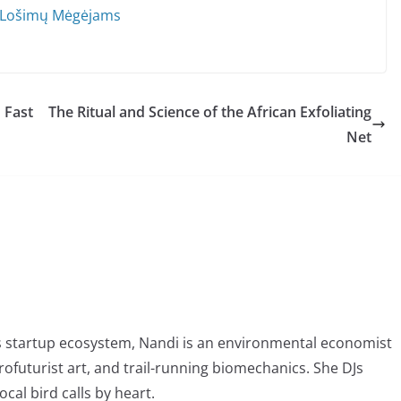
ra Lošimų Mėgėjams
 Fast
The Ritual and Science of the African Exfoliating
Net
 startup ecosystem, Nandi is an environmental economist
ofuturist art, and trail-running biomechanics. She DJs
al bird calls by heart.