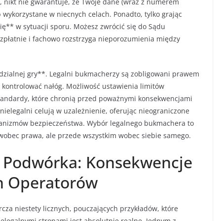
, nikt nie gwarantuje, że Twoje dane (wraz z numerem
wykorzystane w niecnych celach. Ponadto, tylko grając
ię** w sytuacji sporu. Możesz zwrócić się do Sądu
ezpłatnie i fachowo rozstrzyga nieporozumienia między
zialnej gry**. Legalni bukmacherzy są zobligowani prawem
kontrolować nałóg. Możliwość ustawienia limitów
standardy, które chronią przed poważnymi konsekwencjami
ielegalni celują w uzależnienie, oferując nieograniczone
hanizmów bezpieczeństwa. Wybór legalnego bukmachera to
o wobec prawa, ale przede wszystkim wobec siebie samego.
o Podwórka: Konsekwencje
ch Operatorów
cza niestety licznych, pouczających przykładów, które
ielegalnymi stronami jest absolutnie realne. Jednym z