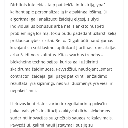
Dirbtinis intelektas taip pat keičia industriją, ypač
kalbant apie personalizaciją ir atsakingą lošimą. DI
algoritmai gali analizuoti žaidėjų elgesį, siūlyti
individualius bonusus arba net iš anksto nuspėti
problemingą lošimą, tokiu būdu padedant užkirsti kelią
priklausomybės rizikai. Be to, DI gali būti naudojamas
kovojant su sukčiavimu, aptinkant įtartinas transakcijas
arba žaidimo rezultatus. Kitas svarbus trendas –
blokcheino technologijos, kurios gali užtikrinti
skaidrumą žaidimuose. Pavyzdžiui, naudojant „smart
contracts“, žaidėjai gali patys patikrinti, ar žaidimo
rezultatai yra sąžiningi, nes visi duomenys yra vieši ir
nepakeičiami.
Lietuvos kontekste svarbu ir reguliatorinių pokyčių
įtaka. Valstybės institucijos aktyviai dirba siekdamos
suderinti inovacijas su griežtais saugos reikalavimais.
Pavyzdžiui, galimi nauji įstatymai, susiję su