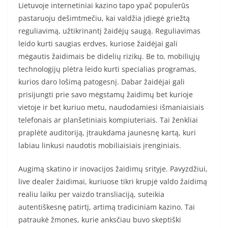
Lietuvoje internetiniai kazino tapo ypač populerūs
pastaruoju dešimtmečiu, kai valdžia įdiegė griežtą
reguliavimą, užtikrinantį žaidėjų saugą. Reguliavimas
leido kurti saugias erdves, kuriose žaidėjai gali
mėgautis žaidimais be didelių rizikų. Be to, mobiliųjų
technologijų plėtra leido kurti specialias programas,
kurios daro lošimą patogesnį. Dabar žaidėjai gali
prisijungti prie savo mėgstamų žaidimų bet kurioje
vietoje ir bet kuriuo metu, naudodamiesi išmaniaisiais
telefonais ar planšetiniais kompiuteriais. Tai ženkliai
praplėtė auditoriją, įtraukdama jaunesnę kartą, kuri
labiau linkusi naudotis mobiliaisiais įrenginiais.
Augimą skatino ir inovacijos žaidimų srityje. Pavyzdžiui,
live dealer žaidimai, kuriuose tikri krupjė valdo žaidimą
realiu laiku per vaizdo transliaciją, suteikia
autentiškesnę patirtį, artimą tradiciniam kazino. Tai
patraukė žmones, kurie anksčiau buvo skeptiški