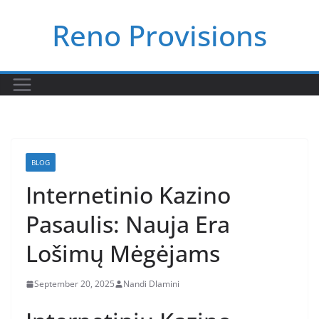
Skip
Reno Provisions
to
content
BLOG
Internetinio Kazino
Pasaulis: Nauja Era
Lošimų Mėgėjams
September 20, 2025
Nandi Dlamini