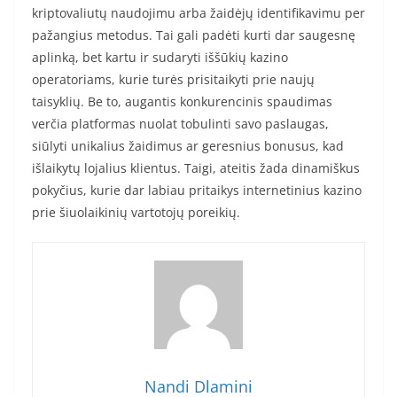
kriptovaliutų naudojimu arba žaidėjų identifikavimu per
pažangius metodus. Tai gali padėti kurti dar saugesnę
aplinką, bet kartu ir sudaryti iššūkių kazino
operatoriams, kurie turės prisitaikyti prie naujų
taisyklių. Be to, augantis konkurencinis spaudimas
verčia platformas nuolat tobulinti savo paslaugas,
siūlyti unikalius žaidimus ar geresnius bonusus, kad
išlaikytų lojalius klientus. Taigi, ateitis žada dinamiškus
pokyčius, kurie dar labiau pritaikys internetinius kazino
prie šiuolaikinių vartotojų poreikių.
Nandi Dlamini