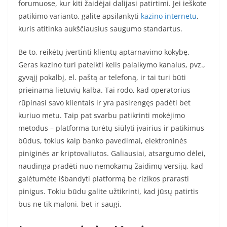
forumuose, kur kiti žaidėjai dalijasi patirtimi. Jei ieškote
patikimo varianto, galite apsilankyti
kazino internetu
,
kuris atitinka aukščiausius saugumo standartus.
Be to, reikėtų įvertinti klientų aptarnavimo kokybę.
Geras kazino turi pateikti kelis palaikymo kanalus, pvz.,
gyvąjį pokalbį, el. paštą ar telefoną, ir tai turi būti
prieinama lietuvių kalba. Tai rodo, kad operatorius
rūpinasi savo klientais ir yra pasirengęs padėti bet
kuriuo metu. Taip pat svarbu patikrinti mokėjimo
metodus – platforma turėtų siūlyti įvairius ir patikimus
būdus, tokius kaip banko pavedimai, elektroninės
piniginės ar kriptovaliutos. Galiausiai, atsargumo dėlei,
naudinga pradėti nuo nemokamų žaidimų versijų, kad
galėtumėte išbandyti platformą be rizikos prarasti
pinigus. Tokiu būdu galite užtikrinti, kad jūsų patirtis
bus ne tik maloni, bet ir saugi.