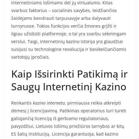
internetiniams lošimams dėl jų virtualumo. Kitas
svarbus faktorius – socialinės savybės, leidžiančios
žaidėjams bendrauti tarpusavyje arba dalyvauti
turnyruose. Tokios funkcijos verčia žmones grįžti ir
ilgiau užsibūti platformoje, o tai yra svarbu sėkmingam
verslui. Taigi, internetinių kazino istorija yra glaudžiai
susijusi su technologine revoliucija ir besikeičiančiomis
vartotojų įpročiais.
Kaip Išsirinkti Patikimą ir
Saugų Internetinį Kazino
Renkantis
kazino internetu
, pirmiausia reikia atkreipti
dėmesį į licencijavimą. Patikimas operatorius turi turėti
galiojančią licenciją iš gerbiamo reguliatoriaus,
pavyzdžiui, Lietuvos lošimų priežiūros tarnybos ar kitų
ES šalių institucijų. Licencija garantuoja, kad kazino