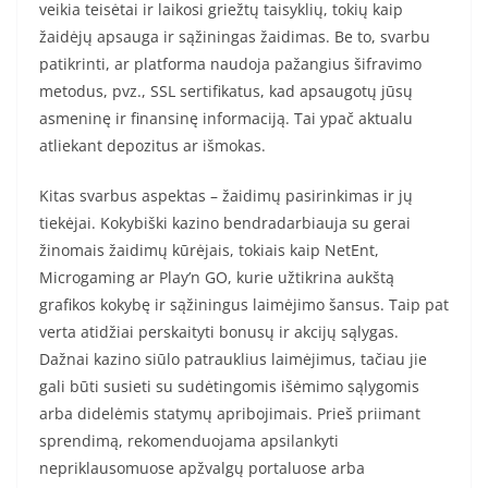
veikia teisėtai ir laikosi griežtų taisyklių, tokių kaip
žaidėjų apsauga ir sąžiningas žaidimas. Be to, svarbu
patikrinti, ar platforma naudoja pažangius šifravimo
metodus, pvz., SSL sertifikatus, kad apsaugotų jūsų
asmeninę ir finansinę informaciją. Tai ypač aktualu
atliekant depozitus ar išmokas.
Kitas svarbus aspektas – žaidimų pasirinkimas ir jų
tiekėjai. Kokybiški kazino bendradarbiauja su gerai
žinomais žaidimų kūrėjais, tokiais kaip NetEnt,
Microgaming ar Play’n GO, kurie užtikrina aukštą
grafikos kokybę ir sąžiningus laimėjimo šansus. Taip pat
verta atidžiai perskaityti bonusų ir akcijų sąlygas.
Dažnai kazino siūlo patrauklius laimėjimus, tačiau jie
gali būti susieti su sudėtingomis išėmimo sąlygomis
arba didelėmis statymų apribojimais. Prieš priimant
sprendimą, rekomenduojama apsilankyti
nepriklausomuose apžvalgų portaluose arba