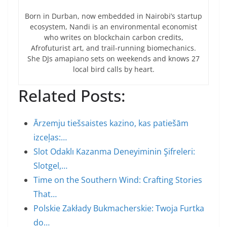
Born in Durban, now embedded in Nairobi’s startup
ecosystem, Nandi is an environmental economist
who writes on blockchain carbon credits,
Afrofuturist art, and trail-running biomechanics.
She DJs amapiano sets on weekends and knows 27
local bird calls by heart.
Related Posts:
Ārzemju tiešsaistes kazino, kas patiešām
izceļas:…
Slot Odaklı Kazanma Deneyiminin Şifreleri:
Slotgel,…
Time on the Southern Wind: Crafting Stories
That…
Polskie Zakłady Bukmacherskie: Twoja Furtka
do…