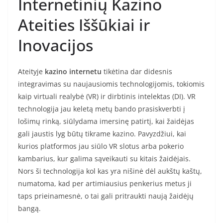
Internetinių Kazino
Ateities Iššūkiai ir
Inovacijos
Ateityje
kazino internetu
tikėtina dar didesnis
integravimas su naujausiomis technologijomis, tokiomis
kaip virtuali realybė (VR) ir dirbtinis intelektas (DI). VR
technologija jau keletą metų bando prasiskverbti į
lošimų rinką, siūlydama imersinę patirtį, kai žaidėjas
gali jaustis lyg būtų tikrame kazino. Pavyzdžiui, kai
kurios platformos jau siūlo VR slotus arba pokerio
kambarius, kur galima sąveikauti su kitais žaidėjais.
Nors ši technologija kol kas yra nišinė dėl aukštų kaštų,
numatoma, kad per artimiausius penkerius metus ji
taps prieinamesnė, o tai gali pritraukti naują žaidėjų
bangą.