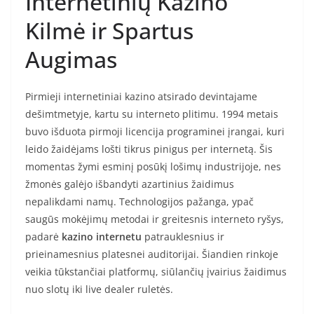
Internetinių Kazino
Kilmė ir Spartus
Augimas
Pirmieji internetiniai kazino atsirado devintajame
dešimtmetyje, kartu su interneto plitimu. 1994 metais
buvo išduota pirmoji licencija programinei įrangai, kuri
leido žaidėjams lošti tikrus pinigus per internetą. Šis
momentas žymi esminį posūkį lošimų industrijoje, nes
žmonės galėjo išbandyti azartinius žaidimus
nepalikdami namų. Technologijos pažanga, ypač
saugūs mokėjimų metodai ir greitesnis interneto ryšys,
padarė
kazino internetu
patrauklesnius ir
prieinamesnius platesnei auditorijai. Šiandien rinkoje
veikia tūkstančiai platformų, siūlančių įvairius žaidimus
nuo slotų iki live dealer ruletės.