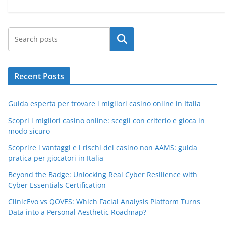
Search
Recent Posts
Guida esperta per trovare i migliori casino online in Italia
Scopri i migliori casino online: scegli con criterio e gioca in
modo sicuro
Scoprire i vantaggi e i rischi dei casino non AAMS: guida
pratica per giocatori in Italia
Beyond the Badge: Unlocking Real Cyber Resilience with
Cyber Essentials Certification
ClinicEvo vs QOVES: Which Facial Analysis Platform Turns
Data into a Personal Aesthetic Roadmap?