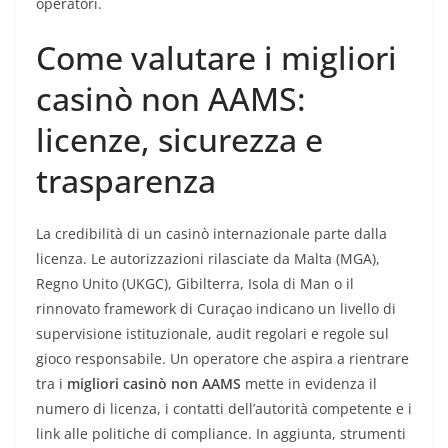
operatori.
Come valutare i migliori
casinò non AAMS:
licenze, sicurezza e
trasparenza
La credibilità di un casinò internazionale parte dalla
licenza. Le autorizzazioni rilasciate da Malta (MGA),
Regno Unito (UKGC), Gibilterra, Isola di Man o il
rinnovato framework di Curaçao indicano un livello di
supervisione istituzionale, audit regolari e regole sul
gioco responsabile. Un operatore che aspira a rientrare
tra i
migliori casinò non AAMS
mette in evidenza il
numero di licenza, i contatti dell’autorità competente e i
link alle politiche di compliance. In aggiunta, strumenti