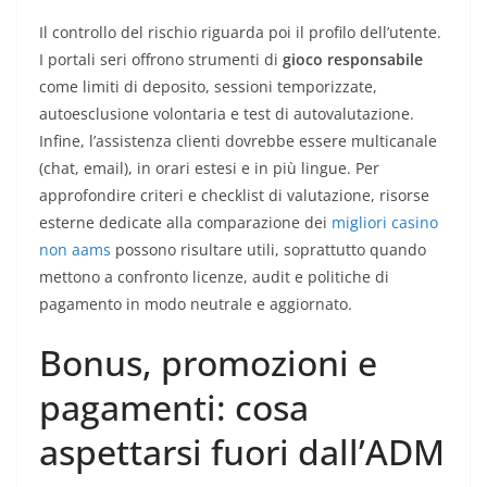
Il controllo del rischio riguarda poi il profilo dell’utente.
I portali seri offrono strumenti di
gioco responsabile
come limiti di deposito, sessioni temporizzate,
autoesclusione volontaria e test di autovalutazione.
Infine, l’assistenza clienti dovrebbe essere multicanale
(chat, email), in orari estesi e in più lingue. Per
approfondire criteri e checklist di valutazione, risorse
esterne dedicate alla comparazione dei
migliori casino
non aams
possono risultare utili, soprattutto quando
mettono a confronto licenze, audit e politiche di
pagamento in modo neutrale e aggiornato.
Bonus, promozioni e
pagamenti: cosa
aspettarsi fuori dall’ADM