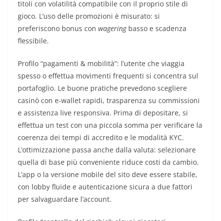
titoli con volatilità compatibile con il proprio stile di
gioco. L’uso delle promozioni è misurato: si
preferiscono bonus con
wagering
basso e scadenza
flessibile.
Profilo “pagamenti & mobilità”: l’utente che viaggia
spesso o effettua movimenti frequenti si concentra sul
portafoglio. Le buone pratiche prevedono scegliere
casinò con e-wallet rapidi, trasparenza su commissioni
e assistenza live responsiva. Prima di depositare, si
effettua un test con una piccola somma per verificare la
coerenza dei tempi di accredito e le modalità KYC.
L’ottimizzazione passa anche dalla valuta: selezionare
quella di base più conveniente riduce costi da cambio.
L’app o la versione mobile del sito deve essere stabile,
con lobby fluide e autenticazione sicura a due fattori
per salvaguardare l’account.