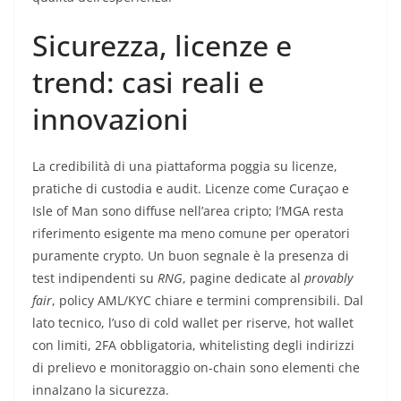
Sicurezza, licenze e
trend: casi reali e
innovazioni
La credibilità di una piattaforma poggia su licenze,
pratiche di custodia e audit. Licenze come Curaçao e
Isle of Man sono diffuse nell’area cripto; l’MGA resta
riferimento esigente ma meno comune per operatori
puramente crypto. Un buon segnale è la presenza di
test indipendenti su
RNG
, pagine dedicate al
provably
fair
, policy AML/KYC chiare e termini comprensibili. Dal
lato tecnico, l’uso di cold wallet per riserve, hot wallet
con limiti, 2FA obbligatoria, whitelisting degli indirizzi
di prelievo e monitoraggio on-chain sono elementi che
innalzano la sicurezza.