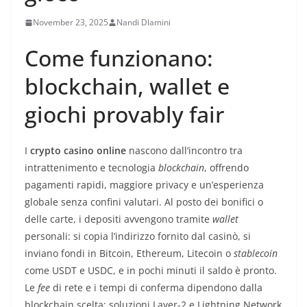
November 23, 2025
Nandi Dlamini
Come funzionano:
blockchain, wallet e
giochi provably fair
I
crypto casino online
nascono dall’incontro tra
intrattenimento e tecnologia
blockchain
, offrendo
pagamenti rapidi, maggiore privacy e un’esperienza
globale senza confini valutari. Al posto dei bonifici o
delle carte, i depositi avvengono tramite
wallet
personali: si copia l’indirizzo fornito dal casinò, si
inviano fondi in Bitcoin, Ethereum, Litecoin o
stablecoin
come USDT e USDC, e in pochi minuti il saldo è pronto.
Le
fee
di rete e i tempi di conferma dipendono dalla
blockchain scelta; soluzioni Layer-2 e Lightning Network