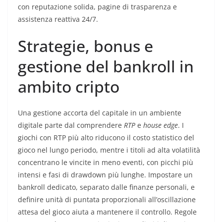
con reputazione solida, pagine di trasparenza e
assistenza reattiva 24/7.
Strategie, bonus e
gestione del bankroll in
ambito cripto
Una gestione accorta del capitale in un ambiente
digitale parte dal comprendere
RTP
e
house edge
. I
giochi con RTP più alto riducono il costo statistico del
gioco nel lungo periodo, mentre i titoli ad alta volatilità
concentrano le vincite in meno eventi, con picchi più
intensi e fasi di drawdown più lunghe. Impostare un
bankroll dedicato, separato dalle finanze personali, e
definire unità di puntata proporzionali all’oscillazione
attesa del gioco aiuta a mantenere il controllo. Regole