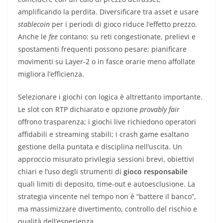
amplificando la perdita. Diversificare tra asset e usare
stablecoin
per i periodi di gioco riduce l’effetto prezzo.
Anche le
fee
contano: su reti congestionate, prelievi e
spostamenti frequenti possono pesare; pianificare
movimenti su Layer-2 o in fasce orarie meno affollate
migliora l’efficienza.
Selezionare i giochi con logica è altrettanto importante.
Le slot con RTP dichiarato e opzione
provably fair
offrono trasparenza; i giochi live richiedono operatori
affidabili e streaming stabili; i crash game esaltano
gestione della puntata e disciplina nell’uscita. Un
approccio misurato privilegia sessioni brevi, obiettivi
chiari e l’uso degli strumenti di
gioco responsabile
quali limiti di deposito, time-out e autoesclusione. La
strategia vincente nel tempo non è “battere il banco”,
ma massimizzare divertimento, controllo del rischio e
qualità dell’esperienza.