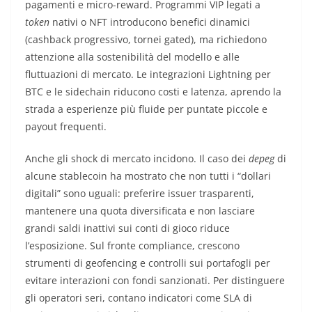
pagamenti e micro-reward. Programmi VIP legati a
token
nativi o NFT introducono benefici dinamici
(cashback progressivo, tornei gated), ma richiedono
attenzione alla sostenibilità del modello e alle
fluttuazioni di mercato. Le integrazioni Lightning per
BTC e le sidechain riducono costi e latenza, aprendo la
strada a esperienze più fluide per puntate piccole e
payout frequenti.
Anche gli shock di mercato incidono. Il caso dei
depeg
di
alcune stablecoin ha mostrato che non tutti i “dollari
digitali” sono uguali: preferire issuer trasparenti,
mantenere una quota diversificata e non lasciare
grandi saldi inattivi sui conti di gioco riduce
l’esposizione. Sul fronte compliance, crescono
strumenti di geofencing e controlli sui portafogli per
evitare interazioni con fondi sanzionati. Per distinguere
gli operatori seri, contano indicatori come SLA di