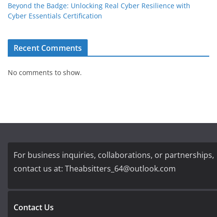
Beyond the Badge: Unlocking Real Cyber Resilience with
Cyber Essentials Certification
Recent Comments
No comments to show.
For business inquiries, collaborations, or partnerships,
contact us at:
Theabsitters_64@outlook.com
Contact Us