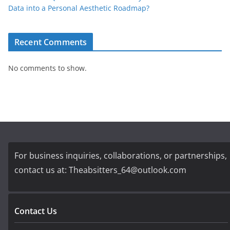
Data into a Personal Aesthetic Roadmap?
Recent Comments
No comments to show.
For business inquiries, collaborations, or partnerships,
contact us at:
Theabsitters_64@outlook.com
Contact Us