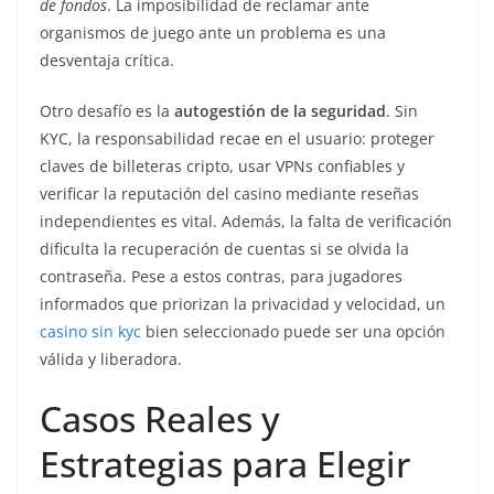
de fondos
. La imposibilidad de reclamar ante
organismos de juego ante un problema es una
desventaja crítica.
Otro desafío es la
autogestión de la seguridad
. Sin
KYC, la responsabilidad recae en el usuario: proteger
claves de billeteras cripto, usar VPNs confiables y
verificar la reputación del casino mediante reseñas
independientes es vital. Además, la falta de verificación
dificulta la recuperación de cuentas si se olvida la
contraseña. Pese a estos contras, para jugadores
informados que priorizan la privacidad y velocidad, un
casino sin kyc
bien seleccionado puede ser una opción
válida y liberadora.
Casos Reales y
Estrategias para Elegir