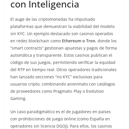
con Inteligencia
El auge de las criptomonedas ha impulsado
plataformas que demuestran la viabilidad del modelo
sin KYC. Un ejemplo destacado son casinos operados
en redes blockchain como
Ethereum o Tron
, donde los
“smart contracts” gestionan apuestas y pagos de forma
automática y transparente. Estos casinos publican el
código de sus juegos, permitiendo verificar la equidad
del RTP en tiempo real. Otros operadores tradicionales
han lanzado secciones “no KYC” exclusivas para
usuarios cripto, combinando anonimato con catálogos
de proveedores como Pragmatic Play o Evolution
Gaming.
Un caso paradigmático es el de jugadores en países
con prohibiciones de juego online (como España en
operadores sin licencia DGOJ). Para ellos, los casinos