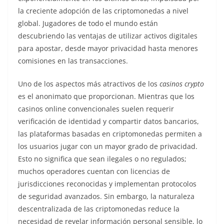
la creciente adopción de las criptomonedas a nivel
global. Jugadores de todo el mundo están
descubriendo las ventajas de utilizar activos digitales
para apostar, desde mayor privacidad hasta menores
comisiones en las transacciones.
Uno de los aspectos más atractivos de los
casinos crypto
es el anonimato que proporcionan. Mientras que los
casinos online convencionales suelen requerir
verificación de identidad y compartir datos bancarios,
las plataformas basadas en criptomonedas permiten a
los usuarios jugar con un mayor grado de privacidad.
Esto no significa que sean ilegales o no regulados;
muchos operadores cuentan con licencias de
jurisdicciones reconocidas y implementan protocolos
de seguridad avanzados. Sin embargo, la naturaleza
descentralizada de las criptomonedas reduce la
necesidad de revelar información personal sensible, lo