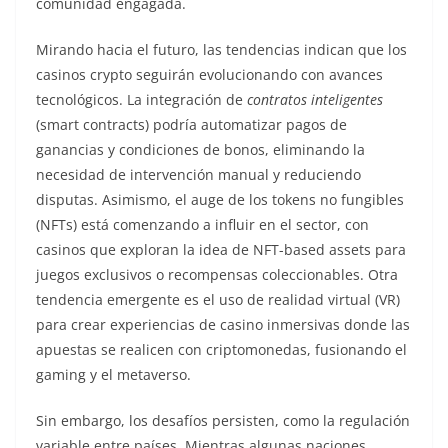
comunidad engagada.
Mirando hacia el futuro, las tendencias indican que los
casinos crypto seguirán evolucionando con avances
tecnológicos. La integración de
contratos inteligentes
(smart contracts) podría automatizar pagos de
ganancias y condiciones de bonos, eliminando la
necesidad de intervención manual y reduciendo
disputas. Asimismo, el auge de los tokens no fungibles
(NFTs) está comenzando a influir en el sector, con
casinos que exploran la idea de NFT-based assets para
juegos exclusivos o recompensas coleccionables. Otra
tendencia emergente es el uso de realidad virtual (VR)
para crear experiencias de casino inmersivas donde las
apuestas se realicen con criptomonedas, fusionando el
gaming y el metaverso.
Sin embargo, los desafíos persisten, como la regulación
variable entre países. Mientras algunas naciones