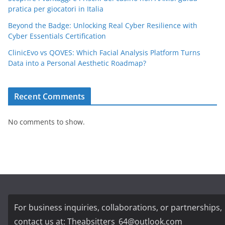
pratica per giocatori in Italia
Beyond the Badge: Unlocking Real Cyber Resilience with
Cyber Essentials Certification
ClinicEvo vs QOVES: Which Facial Analysis Platform Turns
Data into a Personal Aesthetic Roadmap?
Recent Comments
No comments to show.
For business inquiries, collaborations, or partnerships,
contact us at:
Theabsitters_64@outlook.com