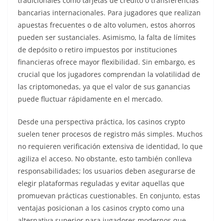
tradicionales como tarjetas de crédito o transferencias
bancarias internacionales. Para jugadores que realizan
apuestas frecuentes o de alto volumen, estos ahorros
pueden ser sustanciales. Asimismo, la falta de límites
de depósito o retiro impuestos por instituciones
financieras ofrece mayor flexibilidad. Sin embargo, es
crucial que los jugadores comprendan la volatilidad de
las criptomonedas, ya que el valor de sus ganancias
puede fluctuar rápidamente en el mercado.
Desde una perspectiva práctica, los casinos crypto
suelen tener procesos de registro más simples. Muchos
no requieren verificación extensiva de identidad, lo que
agiliza el acceso. No obstante, esto también conlleva
responsabilidades; los usuarios deben asegurarse de
elegir plataformas reguladas y evitar aquellas que
promuevan prácticas cuestionables. En conjunto, estas
ventajas posicionan a los casinos crypto como una
alternativa superior para jugadores modernos que