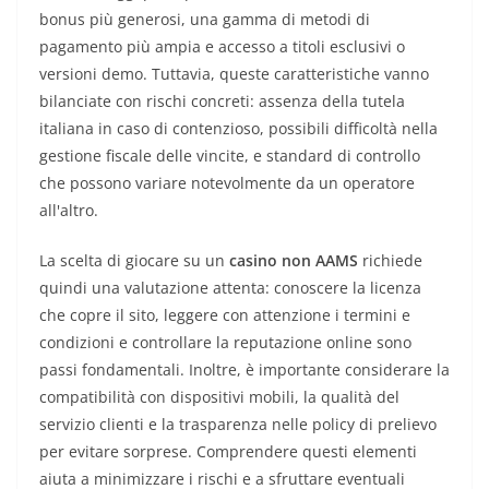
bonus più generosi, una gamma di metodi di
pagamento più ampia e accesso a titoli esclusivi o
versioni demo. Tuttavia, queste caratteristiche vanno
bilanciate con rischi concreti: assenza della tutela
italiana in caso di contenzioso, possibili difficoltà nella
gestione fiscale delle vincite, e standard di controllo
che possono variare notevolmente da un operatore
all'altro.
La scelta di giocare su un
casino non AAMS
richiede
quindi una valutazione attenta: conoscere la licenza
che copre il sito, leggere con attenzione i termini e
condizioni e controllare la reputazione online sono
passi fondamentali. Inoltre, è importante considerare la
compatibilità con dispositivi mobili, la qualità del
servizio clienti e la trasparenza nelle policy di prelievo
per evitare sorprese. Comprendere questi elementi
aiuta a minimizzare i rischi e a sfruttare eventuali