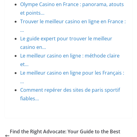
Olympe Casino en France : panorama, atouts
et points…
Trouver le meilleur casino en ligne en France :
…
Le guide expert pour trouver le meilleur
casino en…
Le meilleur casino en ligne : méthode claire
et…
Le meilleur casino en ligne pour les Français :
…
Comment repérer des sites de paris sportif
fiables…
Find the Right Advocate: Your Guide to the Best