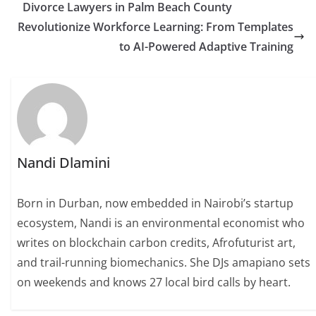
Divorce Lawyers in Palm Beach County
Revolutionize Workforce Learning: From Templates
to AI-Powered Adaptive Training
Nandi Dlamini
Born in Durban, now embedded in Nairobi’s startup
ecosystem, Nandi is an environmental economist who
writes on blockchain carbon credits, Afrofuturist art,
and trail-running biomechanics. She DJs amapiano sets
on weekends and knows 27 local bird calls by heart.