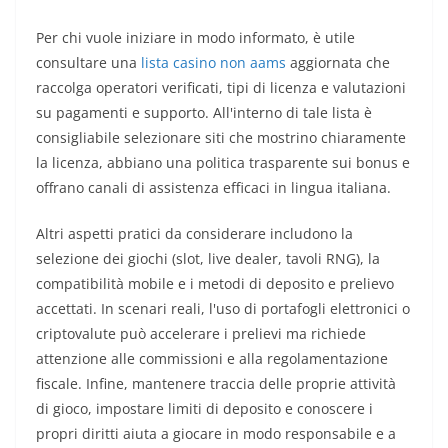
Per chi vuole iniziare in modo informato, è utile
consultare una
lista casino non aams
aggiornata che
raccolga operatori verificati, tipi di licenza e valutazioni
su pagamenti e supporto. All'interno di tale lista è
consigliabile selezionare siti che mostrino chiaramente
la licenza, abbiano una politica trasparente sui bonus e
offrano canali di assistenza efficaci in lingua italiana.
Altri aspetti pratici da considerare includono la
selezione dei giochi (slot, live dealer, tavoli RNG), la
compatibilità mobile e i metodi di deposito e prelievo
accettati. In scenari reali, l'uso di portafogli elettronici o
criptovalute può accelerare i prelievi ma richiede
attenzione alle commissioni e alla regolamentazione
fiscale. Infine, mantenere traccia delle proprie attività
di gioco, impostare limiti di deposito e conoscere i
propri diritti aiuta a giocare in modo responsabile e a