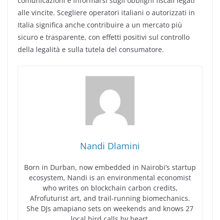
comunicazioni e informarsi sugli obblighi fiscali legati
alle vincite. Scegliere operatori italiani o autorizzati in
Italia significa anche contribuire a un mercato più
sicuro e trasparente, con effetti positivi sul controllo
della legalità e sulla tutela del consumatore.
Nandi Dlamini
Born in Durban, now embedded in Nairobi’s startup
ecosystem, Nandi is an environmental economist
who writes on blockchain carbon credits,
Afrofuturist art, and trail-running biomechanics.
She DJs amapiano sets on weekends and knows 27
local bird calls by heart.