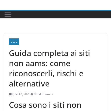
Skip
to
content
BLOG
Guida completa ai siti
non aams: come
riconoscerli, rischi e
alternative
June 12, 2026
Nandi Dlamini
Cosa sono i
siti non