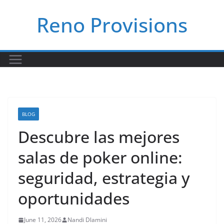
Skip
Reno Provisions
to
content
BLOG
Descubre las mejores
salas de poker online:
seguridad, estrategia y
oportunidades
June 11, 2026
Nandi Dlamini