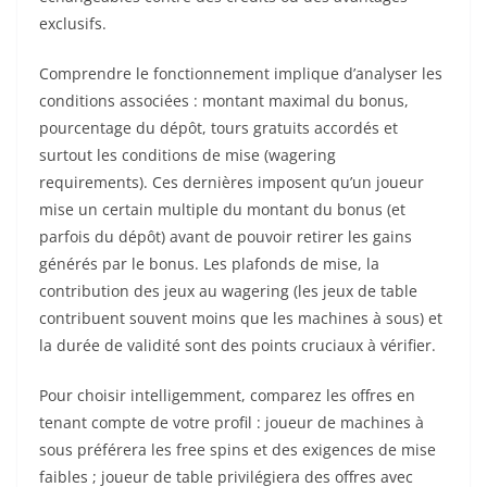
exclusifs.
Comprendre le fonctionnement implique d’analyser les
conditions associées : montant maximal du bonus,
pourcentage du dépôt, tours gratuits accordés et
surtout les conditions de mise (wagering
requirements). Ces dernières imposent qu’un joueur
mise un certain multiple du montant du bonus (et
parfois du dépôt) avant de pouvoir retirer les gains
générés par le bonus. Les plafonds de mise, la
contribution des jeux au wagering (les jeux de table
contribuent souvent moins que les machines à sous) et
la durée de validité sont des points cruciaux à vérifier.
Pour choisir intelligemment, comparez les offres en
tenant compte de votre profil : joueur de machines à
sous préférera les free spins et des exigences de mise
faibles ; joueur de table privilégiera des offres avec