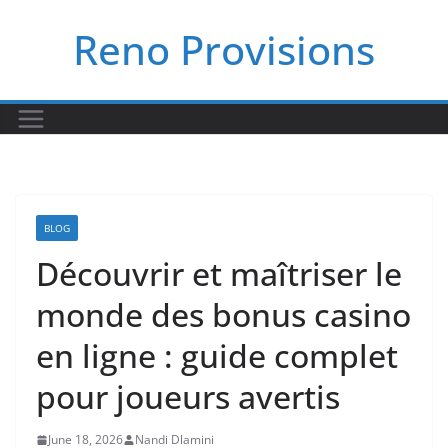
Skip
Reno Provisions
to
content
BLOG
Découvrir et maîtriser le
monde des bonus casino
en ligne : guide complet
pour joueurs avertis
June 18, 2026
Nandi Dlamini