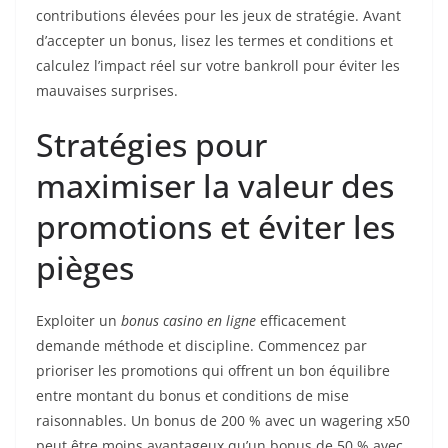
contributions élevées pour les jeux de stratégie. Avant
d’accepter un bonus, lisez les termes et conditions et
calculez l’impact réel sur votre bankroll pour éviter les
mauvaises surprises.
Stratégies pour
maximiser la valeur des
promotions et éviter les
pièges
Exploiter un
bonus casino en ligne
efficacement
demande méthode et discipline. Commencez par
prioriser les promotions qui offrent un bon équilibre
entre montant du bonus et conditions de mise
raisonnables. Un bonus de 200 % avec un wagering x50
peut être moins avantageux qu’un bonus de 50 % avec