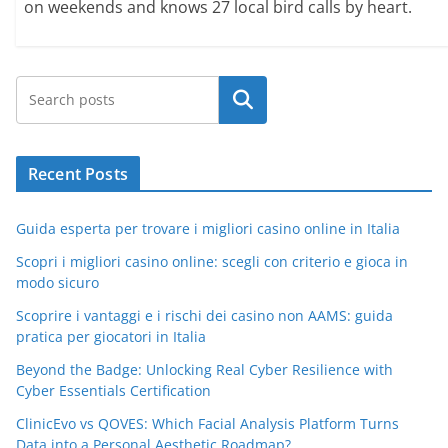
on weekends and knows 27 local bird calls by heart.
Search
Recent Posts
Guida esperta per trovare i migliori casino online in Italia
Scopri i migliori casino online: scegli con criterio e gioca in
modo sicuro
Scoprire i vantaggi e i rischi dei casino non AAMS: guida
pratica per giocatori in Italia
Beyond the Badge: Unlocking Real Cyber Resilience with
Cyber Essentials Certification
ClinicEvo vs QOVES: Which Facial Analysis Platform Turns
Data into a Personal Aesthetic Roadmap?