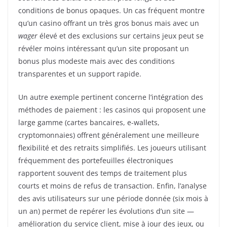
conditions de bonus opaques. Un cas fréquent montre
qu’un casino offrant un très gros bonus mais avec un
wager
élevé et des exclusions sur certains jeux peut se
révéler moins intéressant qu’un site proposant un
bonus plus modeste mais avec des conditions
transparentes et un support rapide.
Un autre exemple pertinent concerne l’intégration des
méthodes de paiement : les casinos qui proposent une
large gamme (cartes bancaires, e-wallets,
cryptomonnaies) offrent généralement une meilleure
flexibilité et des retraits simplifiés. Les joueurs utilisant
fréquemment des portefeuilles électroniques
rapportent souvent des temps de traitement plus
courts et moins de refus de transaction. Enfin, l’analyse
des avis utilisateurs sur une période donnée (six mois à
un an) permet de repérer les évolutions d’un site —
amélioration du service client, mise à jour des jeux, ou