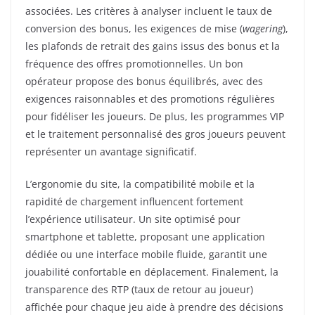
associées. Les critères à analyser incluent le taux de
conversion des bonus, les exigences de mise (
wagering
),
les plafonds de retrait des gains issus des bonus et la
fréquence des offres promotionnelles. Un bon
opérateur propose des bonus équilibrés, avec des
exigences raisonnables et des promotions régulières
pour fidéliser les joueurs. De plus, les programmes VIP
et le traitement personnalisé des gros joueurs peuvent
représenter un avantage significatif.
L’ergonomie du site, la compatibilité mobile et la
rapidité de chargement influencent fortement
l’expérience utilisateur. Un site optimisé pour
smartphone et tablette, proposant une application
dédiée ou une interface mobile fluide, garantit une
jouabilité confortable en déplacement. Finalement, la
transparence des RTP (taux de retour au joueur)
affichée pour chaque jeu aide à prendre des décisions