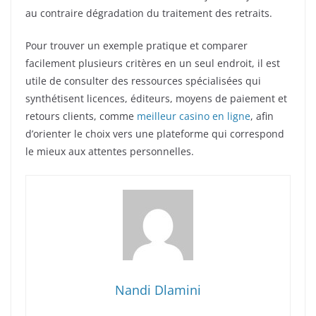
au contraire dégradation du traitement des retraits.
Pour trouver un exemple pratique et comparer
facilement plusieurs critères en un seul endroit, il est
utile de consulter des ressources spécialisées qui
synthétisent licences, éditeurs, moyens de paiement et
retours clients, comme
meilleur casino en ligne
, afin
d’orienter le choix vers une plateforme qui correspond
le mieux aux attentes personnelles.
Nandi Dlamini