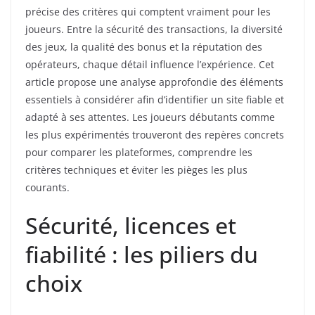
précise des critères qui comptent vraiment pour les
joueurs. Entre la sécurité des transactions, la diversité
des jeux, la qualité des bonus et la réputation des
opérateurs, chaque détail influence l’expérience. Cet
article propose une analyse approfondie des éléments
essentiels à considérer afin d’identifier un site fiable et
adapté à ses attentes. Les joueurs débutants comme
les plus expérimentés trouveront des repères concrets
pour comparer les plateformes, comprendre les
critères techniques et éviter les pièges les plus
courants.
Sécurité, licences et
fiabilité : les piliers du
choix