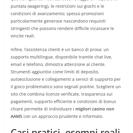
puntata (wagering), le restrizioni sui giochi e le
condizioni di avanzamento; spesso promozioni
particolarmente generose nascondono requisiti
stringenti che possono rendere difficile incassare le
vincite reali.
Infine, l’assistenza clienti è un banco di prova: un
supporto multilingue, disponibile tramite chat live,
email e telefono, dimostra attenzione al cliente.
Strumenti aggiuntivi come limiti di deposito,
autoesclusione e collegamenti a servizi di supporto per
il gioco problematico sono segnali positivi. Scegliere un
sito che combina licenze verificate, trasparenza sui
pagamenti, supporto efficiente e condizioni di bonus
chiare permette di individuare i
migliori casino non
AAMS
con un approccio prudente e informato.
Casi pratici, esempi reali