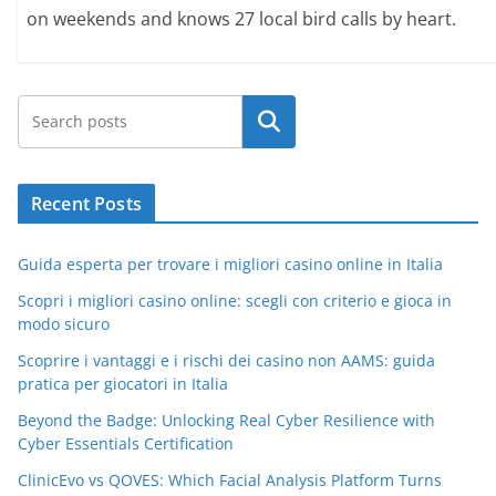
on weekends and knows 27 local bird calls by heart.
Search
Recent Posts
Guida esperta per trovare i migliori casino online in Italia
Scopri i migliori casino online: scegli con criterio e gioca in
modo sicuro
Scoprire i vantaggi e i rischi dei casino non AAMS: guida
pratica per giocatori in Italia
Beyond the Badge: Unlocking Real Cyber Resilience with
Cyber Essentials Certification
ClinicEvo vs QOVES: Which Facial Analysis Platform Turns