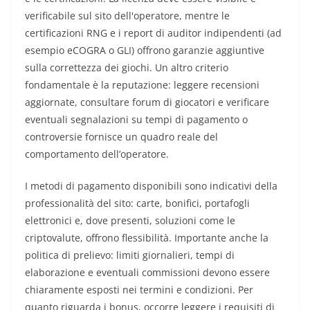
verificabile sul sito dell'operatore, mentre le
certificazioni RNG e i report di auditor indipendenti (ad
esempio eCOGRA o GLI) offrono garanzie aggiuntive
sulla correttezza dei giochi. Un altro criterio
fondamentale è la reputazione: leggere recensioni
aggiornate, consultare forum di giocatori e verificare
eventuali segnalazioni su tempi di pagamento o
controversie fornisce un quadro reale del
comportamento dell’operatore.
I metodi di pagamento disponibili sono indicativi della
professionalità del sito: carte, bonifici, portafogli
elettronici e, dove presenti, soluzioni come le
criptovalute, offrono flessibilità. Importante anche la
politica di prelievo: limiti giornalieri, tempi di
elaborazione e eventuali commissioni devono essere
chiaramente esposti nei termini e condizioni. Per
quanto riguarda i bonus, occorre leggere i requisiti di