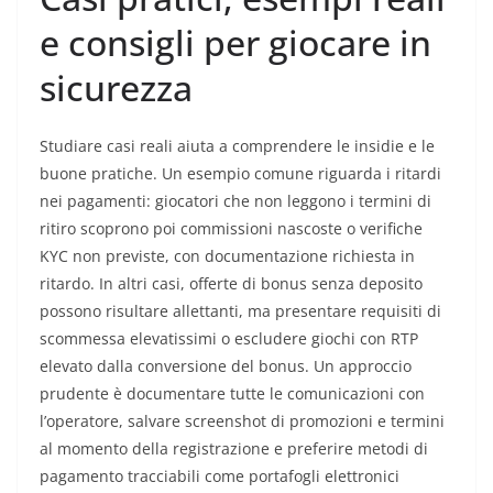
e consigli per giocare in
sicurezza
Studiare casi reali aiuta a comprendere le insidie e le
buone pratiche. Un esempio comune riguarda i ritardi
nei pagamenti: giocatori che non leggono i termini di
ritiro scoprono poi commissioni nascoste o verifiche
KYC non previste, con documentazione richiesta in
ritardo. In altri casi, offerte di bonus senza deposito
possono risultare allettanti, ma presentare requisiti di
scommessa elevatissimi o escludere giochi con RTP
elevato dalla conversione del bonus. Un approccio
prudente è documentare tutte le comunicazioni con
l’operatore, salvare screenshot di promozioni e termini
al momento della registrazione e preferire metodi di
pagamento tracciabili come portafogli elettronici