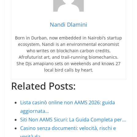
Nandi Dlamini
Born in Durban, now embedded in Nairobi’s startup
ecosystem, Nandi is an environmental economist
who writes on blockchain carbon credits,
Afrofuturist art, and trail-running biomechanics.
She DJs amapiano sets on weekends and knows 27
local bird calls by heart.
Related Posts:
Lista casinò online non AAMS 2026: guida
aggiornata…
Siti Non AAMS Sicuri: La Guida Completa per…
Casino senza documenti: velocità, rischi e
verità da…