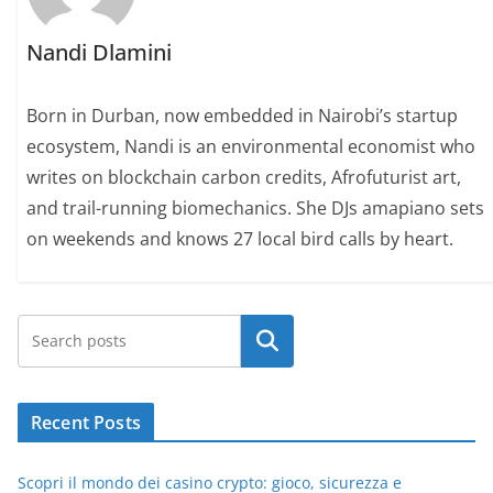
Nandi Dlamini
Born in Durban, now embedded in Nairobi’s startup
ecosystem, Nandi is an environmental economist who
writes on blockchain carbon credits, Afrofuturist art,
and trail-running biomechanics. She DJs amapiano sets
on weekends and knows 27 local bird calls by heart.
Search
Recent Posts
Scopri il mondo dei casino crypto: gioco, sicurezza e