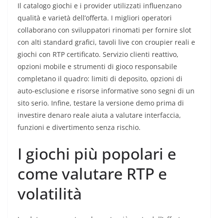
Il catalogo giochi e i provider utilizzati influenzano
qualità e varietà dell’offerta. I migliori operatori
collaborano con sviluppatori rinomati per fornire slot
con alti standard grafici, tavoli live con croupier reali e
giochi con RTP certificato. Servizio clienti reattivo,
opzioni mobile e strumenti di gioco responsabile
completano il quadro: limiti di deposito, opzioni di
auto-esclusione e risorse informative sono segni di un
sito serio. Infine, testare la versione demo prima di
investire denaro reale aiuta a valutare interfaccia,
funzioni e divertimento senza rischio.
I giochi più popolari e
come valutare RTP e
volatilità