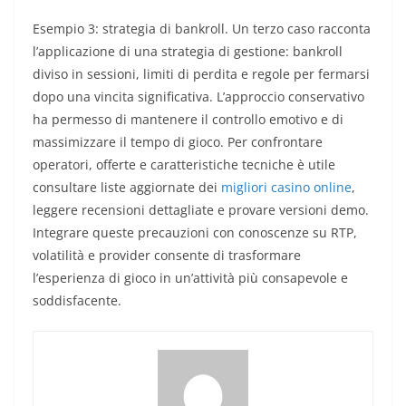
Esempio 3: strategia di bankroll. Un terzo caso racconta
l’applicazione di una strategia di gestione: bankroll
diviso in sessioni, limiti di perdita e regole per fermarsi
dopo una vincita significativa. L’approccio conservativo
ha permesso di mantenere il controllo emotivo e di
massimizzare il tempo di gioco. Per confrontare
operatori, offerte e caratteristiche tecniche è utile
consultare liste aggiornate dei
migliori casino online
,
leggere recensioni dettagliate e provare versioni demo.
Integrare queste precauzioni con conoscenze su RTP,
volatilità e provider consente di trasformare
l’esperienza di gioco in un’attività più consapevole e
soddisfacente.