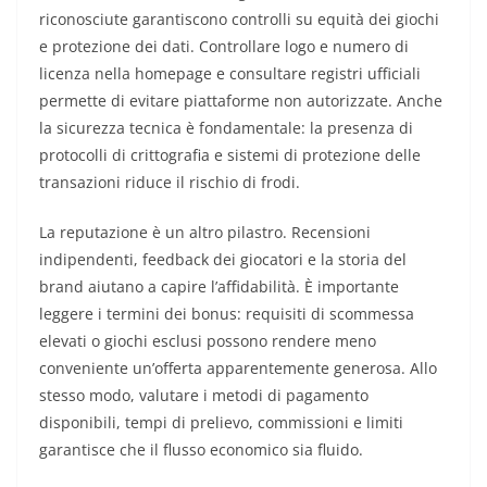
riconosciute garantiscono controlli su equità dei giochi
e protezione dei dati. Controllare logo e numero di
licenza nella homepage e consultare registri ufficiali
permette di evitare piattaforme non autorizzate. Anche
la sicurezza tecnica è fondamentale: la presenza di
protocolli di crittografia e sistemi di protezione delle
transazioni riduce il rischio di frodi.
La reputazione è un altro pilastro. Recensioni
indipendenti, feedback dei giocatori e la storia del
brand aiutano a capire l’affidabilità. È importante
leggere i termini dei bonus: requisiti di scommessa
elevati o giochi esclusi possono rendere meno
conveniente un’offerta apparentemente generosa. Allo
stesso modo, valutare i metodi di pagamento
disponibili, tempi di prelievo, commissioni e limiti
garantisce che il flusso economico sia fluido.