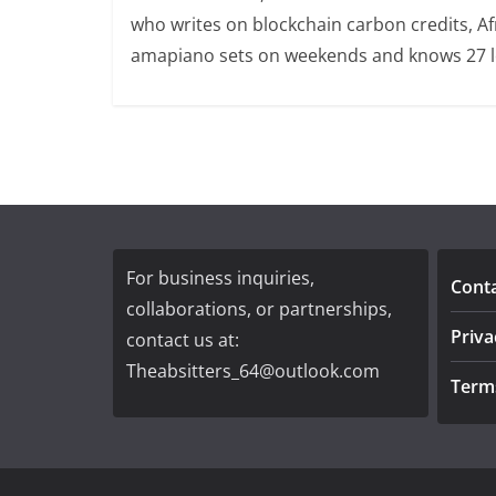
who writes on blockchain carbon credits, Afr
amapiano sets on weekends and knows 27 loc
For business inquiries,
Cont
collaborations, or partnerships,
Priva
contact us at:
Theabsitters_64@outlook.com
Term