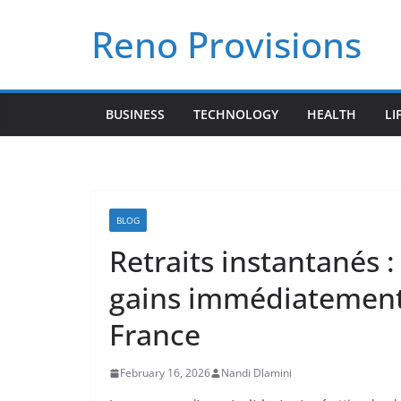
Skip
Reno Provisions
to
content
BUSINESS
TECHNOLOGY
HEALTH
LI
BLOG
Retraits instantanés 
gains immédiatement 
France
February 16, 2026
Nandi Dlamini