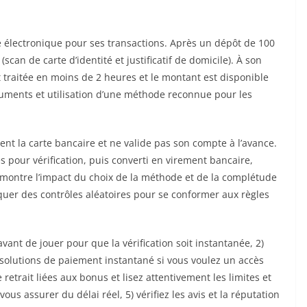
le électronique pour ses transactions. Après un dépôt de 100
u (scan de carte d’identité et justificatif de domicile). À son
 traitée en moins de 2 heures et le montant est disponible
ocuments et utilisation d’une méthode reconnue pour les
ent la carte bancaire et ne valide pas son compte à l’avance.
es pour vérification, puis converti en virement bancaire,
o montre l’impact du choix de la méthode et de la complétude
quer des contrôles aléatoires pour se conformer aux règles
ant de jouer pour que la vérification soit instantanée, 2)
s solutions de paiement instantané si vous voulez un accès
 retrait liées aux bonus et lisez attentivement les limites et
 vous assurer du délai réel, 5) vérifiez les avis et la réputation