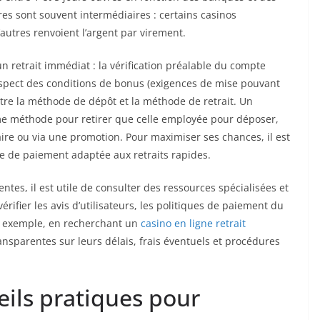
res sont souvent intermédiaires : certains casinos
autres renvoient l’argent par virement.
’un retrait immédiat : la vérification préalable du compte
 respect des conditions de bonus (exigences de mise pouvant
re la méthode de dépôt et la méthode de retrait. Un
même méthode pour retirer que celle employée pour déposer,
caire ou via une promotion. Pour maximiser ses chances, il est
de de paiement adaptée aux retraits rapides.
tes, il est utile de consulter des ressources spécialisées et
rifier les avis d’utilisateurs, les politiques de paiement du
Par exemple, en recherchant un
casino en ligne retrait
ransparentes sur leurs délais, frais éventuels et procédures
eils pratiques pour