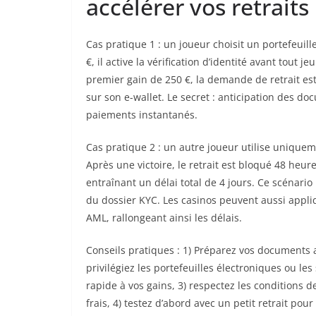
accélérer vos retraits
Cas pratique 1 : un joueur choisit un portefeuil
€, il active la vérification d’identité avant tout je
premier gain de 250 €, la demande de retrait est
sur son e-wallet. Le secret : anticipation des d
paiements instantanés.
Cas pratique 2 : un autre joueur utilise uniquem
Après une victoire, le retrait est bloqué 48 heur
entraînant un délai total de 4 jours. Ce scénari
du dossier KYC. Les casinos peuvent aussi appli
AML, rallongeant ainsi les délais.
Conseils pratiques : 1) Préparez vos documents av
privilégiez les portefeuilles électroniques ou le
rapide à vos gains, 3) respectez les conditions de
frais, 4) testez d’abord avec un petit retrait pour