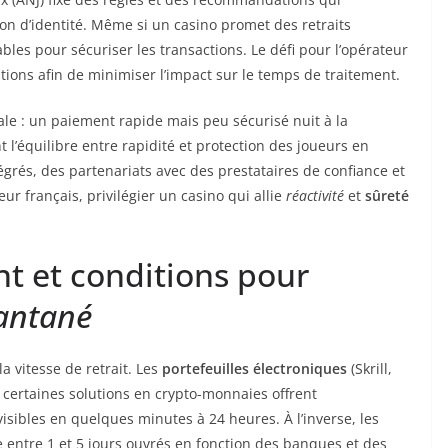
on d’identité. Même si un casino promet des retraits
bles pour sécuriser les transactions. Le défi pour l’opérateur
ations afin de minimiser l’impact sur le temps de traitement.
ale : un paiement rapide mais peu sécurisé nuit à la
t l’équilibre entre rapidité et protection des joueurs en
grés, des partenariats avec des prestataires de confiance et
ur français, privilégier un casino qui allie
réactivité
et
sûreté
 et conditions pour
tantané
 vitesse de retrait. Les
portefeuilles électroniques
(Skrill,
t certaines solutions en crypto-monnaies offrent
visibles en quelques minutes à 24 heures. À l’inverse, les
entre 1 et 5 jours ouvrés en fonction des banques et des