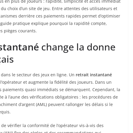
us en plus de joueurs : rapidité, simplicité et accès immédiat
du choix d’un site de jeu. Entre attentes des utilisateurs et
canismes derrière ces paiements rapides permet d’optimiser
e guide pratique explique pourquoi la rapidité compte,
es pièges courants.
nstantané
change la donne
çais
t dans le secteur des jeux en ligne. Un
retrait instantané
s l’opérateur et augmente la fidélité des joueurs. Dans un
des paiements quasi immédiats se démarquent. Cependant, la
e à l’aune des vérifications obligatoires : les procédures de
nchiment d’argent (AML) peuvent rallonger les délais si le
equis.
 de vérifier la conformité de l’opérateur vis-à-vis des
eux (ANJ) fixe des règles et des recommandations qui