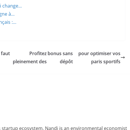
qui change…
igne à…
nçais :…
l faut
Profitez
bonus sans
pour optimiser vos
pleinement des
dépôt
paris sportifs
 startup ecosystem, Nandi is an environmental economist