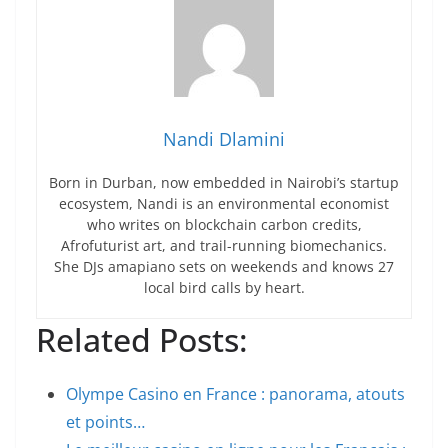
Nandi Dlamini
Born in Durban, now embedded in Nairobi’s startup
ecosystem, Nandi is an environmental economist
who writes on blockchain carbon credits,
Afrofuturist art, and trail-running biomechanics.
She DJs amapiano sets on weekends and knows 27
local bird calls by heart.
Related Posts:
Olympe Casino en France : panorama, atouts
et points…