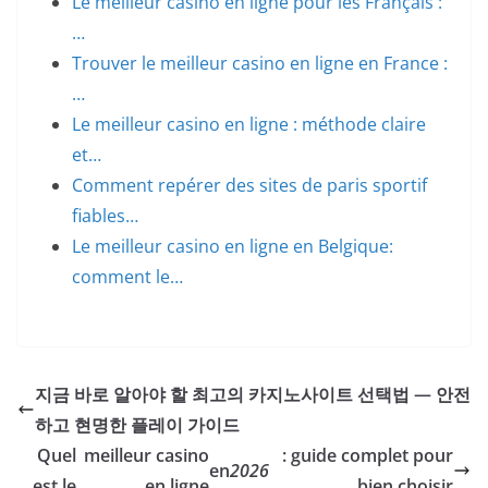
Le meilleur casino en ligne pour les Français :
…
Trouver le meilleur casino en ligne en France :
…
Le meilleur casino en ligne : méthode claire
et…
Comment repérer des sites de paris sportif
fiables…
Le meilleur casino en ligne en Belgique:
comment le…
지금 바로 알아야 할 최고의 카지노사이트 선택법 — 안전
하고 현명한 플레이 가이드
Quel
meilleur casino
: guide complet pour
en
2026
est le
en ligne
bien choisir