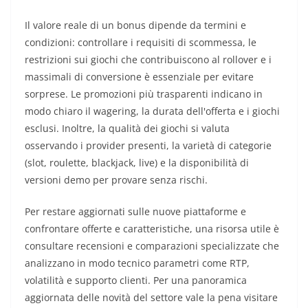
Il valore reale di un bonus dipende da termini e
condizioni: controllare i requisiti di scommessa, le
restrizioni sui giochi che contribuiscono al rollover e i
massimali di conversione è essenziale per evitare
sorprese. Le promozioni più trasparenti indicano in
modo chiaro il wagering, la durata dell'offerta e i giochi
esclusi. Inoltre, la qualità dei giochi si valuta
osservando i provider presenti, la varietà di categorie
(slot, roulette, blackjack, live) e la disponibilità di
versioni demo per provare senza rischi.
Per restare aggiornati sulle nuove piattaforme e
confrontare offerte e caratteristiche, una risorsa utile è
consultare recensioni e comparazioni specializzate che
analizzano in modo tecnico parametri come RTP,
volatilità e supporto clienti. Per una panoramica
aggiornata delle novità del settore vale la pena visitare