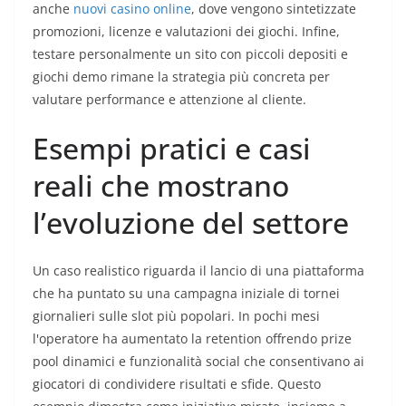
anche
nuovi casino online
, dove vengono sintetizzate
promozioni, licenze e valutazioni dei giochi. Infine,
testare personalmente un sito con piccoli depositi e
giochi demo rimane la strategia più concreta per
valutare performance e attenzione al cliente.
Esempi pratici e casi
reali che mostrano
l’evoluzione del settore
Un caso realistico riguarda il lancio di una piattaforma
che ha puntato su una campagna iniziale di tornei
giornalieri sulle slot più popolari. In pochi mesi
l'operatore ha aumentato la retention offrendo prize
pool dinamici e funzionalità social che consentivano ai
giocatori di condividere risultati e sfide. Questo