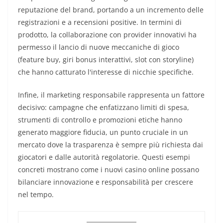
reputazione del brand, portando a un incremento delle
registrazioni e a recensioni positive. In termini di
prodotto, la collaborazione con provider innovativi ha
permesso il lancio di nuove meccaniche di gioco
(feature buy, giri bonus interattivi, slot con storyline)
che hanno catturato l'interesse di nicchie specifiche.
Infine, il marketing responsabile rappresenta un fattore
decisivo: campagne che enfatizzano limiti di spesa,
strumenti di controllo e promozioni etiche hanno
generato maggiore fiducia, un punto cruciale in un
mercato dove la trasparenza è sempre più richiesta dai
giocatori e dalle autorità regolatorie. Questi esempi
concreti mostrano come i nuovi casino online possano
bilanciare innovazione e responsabilità per crescere
nel tempo.