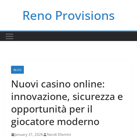
Skip
Reno Provisions
to
content
BLOG
Nuovi casino online:
innovazione, sicurezza e
opportunità per il
giocatore moderno
January 31, 2026
Nandi Dlamini