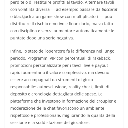
perdite o di restituire profitti al tavolo. Alternare tavoli
con volatilità diversa — ad esempio passare da
baccarat
o blackjack a un game show con moltiplicatori — può
distribuire il rischio emotivo e finanziario, ma va fatto
con disciplina e senza aumentare automaticamente le
puntate dopo una serie negativa.
Infine, lo stato dell’operatore fa la differenza nel lungo
periodo. Programmi VIP con percentuali di rakeback,
promozioni personalizzate per i tavoli live e payout
rapidi aumentano il valore complessivo, ma devono
essere accompagnati da strumenti di gioco
responsabile: autoesclusione, reality check, limiti di
deposito e cronologia dettagliata delle spese. Le
piattaforme che investono in formazione dei croupier e
moderazione della chat favoriscono un ambiente
rispettoso e professionale, migliorando la qualità della
sessione e la soddisfazione del giocatore.