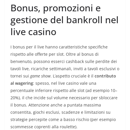
Bonus, promozioni e
gestione del bankroll nel
live casino
I bonus per il live hanno caratteristiche specifiche
rispetto alle offerte per slot. Oltre al bonus di
benvenuto, possono esserci cashback sulle perdite dei
tavoli live, ricariche settimanali, inviti a tavoli esclusivi o
tornei sui
game show
. L’aspetto cruciale è il
contributo
al wagering
: spesso, nel live casino vale una
percentuale inferiore rispetto alle slot (ad esempio 10–
20%), il che incide sul volume necessario per sbloccare
il bonus. Attenzione anche a puntata massima
consentita, giochi esclusi, scadenze e limitazioni su
strategie percepite come a basso rischio (per esempio
scommesse coprenti alla roulette).