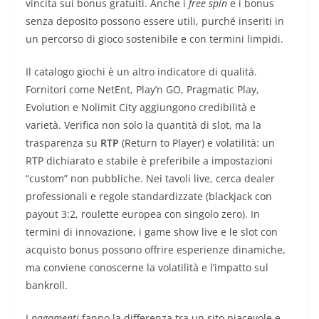
vincita sui bonus gratuiti. Anche i
free spin
e i bonus
senza deposito possono essere utili, purché inseriti in
un percorso di gioco sostenibile e con termini limpidi.
Il catalogo giochi è un altro indicatore di qualità.
Fornitori come NetEnt, Play’n GO, Pragmatic Play,
Evolution e Nolimit City aggiungono credibilità e
varietà. Verifica non solo la quantità di slot, ma la
trasparenza su
RTP
(Return to Player) e volatilità: un
RTP dichiarato e stabile è preferibile a impostazioni
“custom” non pubbliche. Nei tavoli live, cerca dealer
professionali e regole standardizzate (blackjack con
payout 3:2, roulette europea con singolo zero). In
termini di innovazione, i game show live e le slot con
acquisto bonus possono offrire esperienze dinamiche,
ma conviene conoscerne la volatilità e l’impatto sul
bankroll.
I
pagamenti
fanno la differenza tra un sito piacevole e