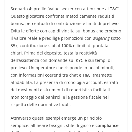
Scenario 4: profilo “value seeker con attenzione ai T&C”.
Questo giocatore confronta metodicamente requisiti
bonus, percentuali di contribuzione e limiti di prelievo.
Evita le offerte con cap di vincita sui bonus che erodono
il valore reale e predilige promozioni con
wagering
sotto
35x, contribuzione slot al 100% e limiti di puntata
chiari. Prima del deposito, testa la reattività
dell’assistenza con domande sul KYC e sui tempi di
prelievo. Un operatore che risponde in pochi minuti,
con informazioni coerenti tra chat e T&C, trasmette
affidabilità. La presenza di cronologia account, estratti
dei movimenti e strumenti di reportistica facilita il
monitoraggio del bankroll e la gestione fiscale nel
rispetto delle normative locali.
Attraverso questi esempi emerge un principio
semplice: allineare bisogni, stile di gioco e
compliance