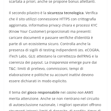
scartata a priori, anche se propone bonus allettanti.
Il secondo pilastro è la
sicurezza tecnologica
. Verifica
che il sito utilizzi connessione HTTPS con crittografia
aggiornata, informativa privacy chiara e processi KYC
(Know Your Customer) proporzionati ma presenti:
caricare documenti e passare verifiche d’identità è
parte di un ecosistema sicuro. Controlla anche la
presenza di sigilli di testing indipendenti (es. eCOGRA,
iTech Labs, GLI): attestano la correttezza dell’RNG e la
coerenza dei payout. La
trasparenza
emerge pure dai
T&C: limiti di prelievo, commissioni, tempi di
elaborazione e politiche su account inattivi devono
essere dichiarati in modo esplicito.
Il tema del
gioco responsabile
nei
casino non AAMS
merita attenzione. Anche se non rientrano nel circuito
di autoesclusione nazionale, i migliori operatori offrono
strumenti interni: limiti di deposito, di perdita, timer di