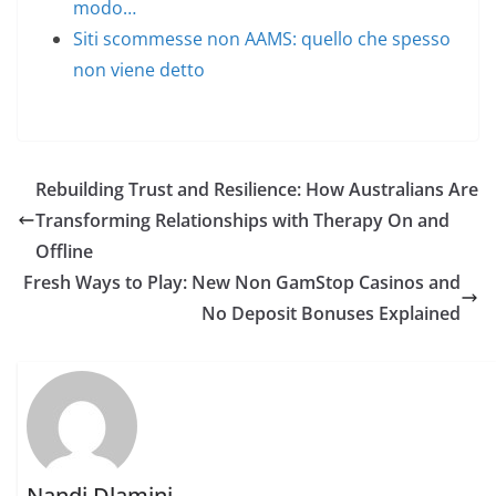
modo…
Siti scommesse non AAMS: quello che spesso
non viene detto
Rebuilding Trust and Resilience: How Australians Are
Transforming Relationships with Therapy On and
Offline
Fresh Ways to Play: New Non GamStop Casinos and
No Deposit Bonuses Explained
Nandi Dlamini