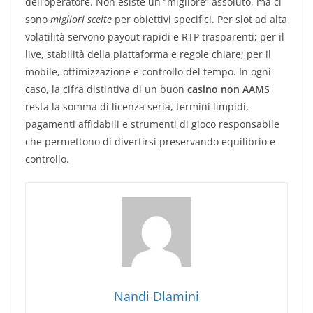
dell’operatore. Non esiste un “migliore” assoluto, ma ci
sono
migliori scelte
per obiettivi specifici. Per slot ad alta
volatilità servono payout rapidi e RTP trasparenti; per il
live, stabilità della piattaforma e regole chiare; per il
mobile, ottimizzazione e controllo del tempo. In ogni
caso, la cifra distintiva di un buon
casino non AAMS
resta la somma di licenza seria, termini limpidi,
pagamenti affidabili e strumenti di gioco responsabile
che permettono di divertirsi preservando equilibrio e
controllo.
Nandi Dlamini