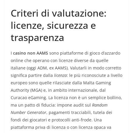
Criteri di valutazione:
licenze, sicurezza e
trasparenza
I
casino non AAMS
sono piattaforme di gioco d’azzardo
online che operano con licenze diverse da quelle
italiane (oggi ADM, ex AAMS). Valutarli in modo corretto
significa partire dalla
licenza
: le più riconosciute a livello
europeo sono quelle rilasciate dalla Malta Gaming
Authority (MGA) e, in ambito internazionale, dal
Curacao eGaming. La licenza non è un semplice bollino,
ma un patto di fiducia: impone audit sul
Random
Number Generator
, pagamenti tracciabili, tutela dei
fondi dei giocatori e protocolli anti-frode. Una
piattaforma priva di licenza o con licenza opaca va