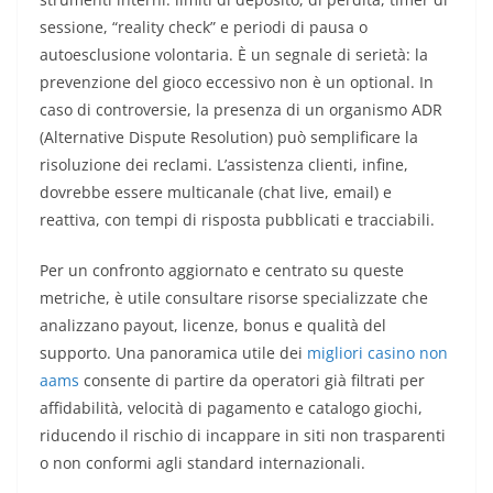
sessione, “reality check” e periodi di pausa o
autoesclusione volontaria. È un segnale di serietà: la
prevenzione del gioco eccessivo non è un optional. In
caso di controversie, la presenza di un organismo ADR
(Alternative Dispute Resolution) può semplificare la
risoluzione dei reclami. L’assistenza clienti, infine,
dovrebbe essere multicanale (chat live, email) e
reattiva, con tempi di risposta pubblicati e tracciabili.
Per un confronto aggiornato e centrato su queste
metriche, è utile consultare risorse specializzate che
analizzano payout, licenze, bonus e qualità del
supporto. Una panoramica utile dei
migliori casino non
aams
consente di partire da operatori già filtrati per
affidabilità, velocità di pagamento e catalogo giochi,
riducendo il rischio di incappare in siti non trasparenti
o non conformi agli standard internazionali.