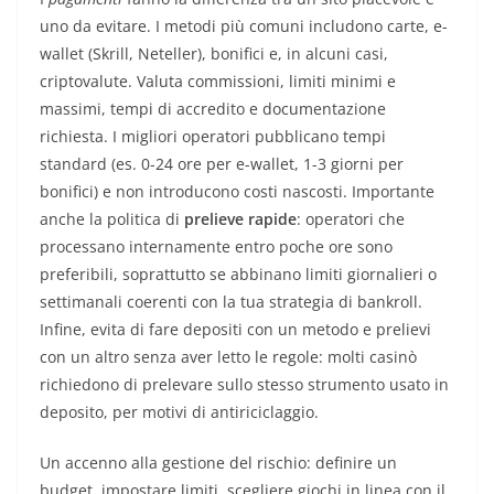
uno da evitare. I metodi più comuni includono carte, e-
wallet (Skrill, Neteller), bonifici e, in alcuni casi,
criptovalute. Valuta commissioni, limiti minimi e
massimi, tempi di accredito e documentazione
richiesta. I migliori operatori pubblicano tempi
standard (es. 0-24 ore per e-wallet, 1-3 giorni per
bonifici) e non introducono costi nascosti. Importante
anche la politica di
prelieve rapide
: operatori che
processano internamente entro poche ore sono
preferibili, soprattutto se abbinano limiti giornalieri o
settimanali coerenti con la tua strategia di bankroll.
Infine, evita di fare depositi con un metodo e prelievi
con un altro senza aver letto le regole: molti casinò
richiedono di prelevare sullo stesso strumento usato in
deposito, per motivi di antiriciclaggio.
Un accenno alla gestione del rischio: definire un
budget, impostare limiti, scegliere giochi in linea con il