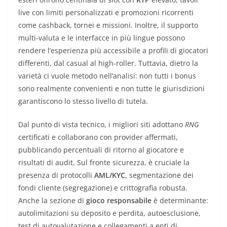
live con limiti personalizzati e promozioni ricorrenti
come cashback, tornei e missioni. Inoltre, il supporto
multi-valuta e le interfacce in più lingue possono
rendere l’esperienza più accessibile a profili di giocatori
differenti, dal casual al high-roller. Tuttavia, dietro la
varietà ci vuole metodo nell’analisi: non tutti i bonus
sono realmente convenienti e non tutte le giurisdizioni
garantiscono lo stesso livello di tutela.
Dal punto di vista tecnico, i migliori siti adottano
RNG
certificati e collaborano con provider affermati,
pubblicando percentuali di ritorno al giocatore e
risultati di audit. Sul fronte sicurezza, è cruciale la
presenza di protocolli
AML/KYC
, segmentazione dei
fondi cliente (segregazione) e crittografia robusta.
Anche la sezione di
gioco responsabile
è determinante:
autolimitazioni su deposito e perdita, autoesclusione,
test di autovalutazione e collegamenti a enti di