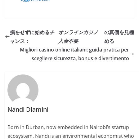
損をせずに始めるチ
オンラインカジノ
の真価を見極
ャンス：
入金不要
める
Migliori casino online italiani: guida pratica per
scegliere sicurezza, bonus e divertimento
Nandi Dlamini
Born in Durban, now embedded in Nairobi’s startup
ecosystem, Nandi is an environmental economist who