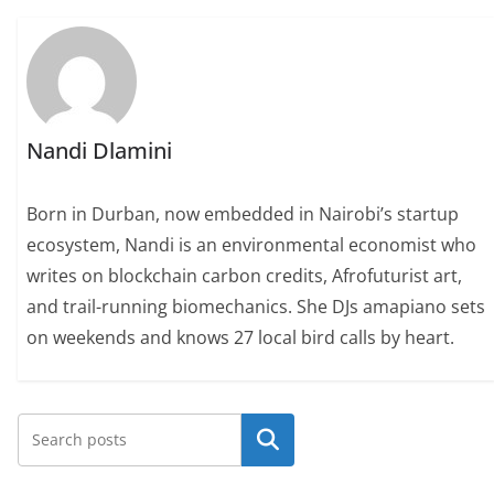
Nandi Dlamini
Born in Durban, now embedded in Nairobi’s startup
ecosystem, Nandi is an environmental economist who
writes on blockchain carbon credits, Afrofuturist art,
and trail-running biomechanics. She DJs amapiano sets
on weekends and knows 27 local bird calls by heart.
Search