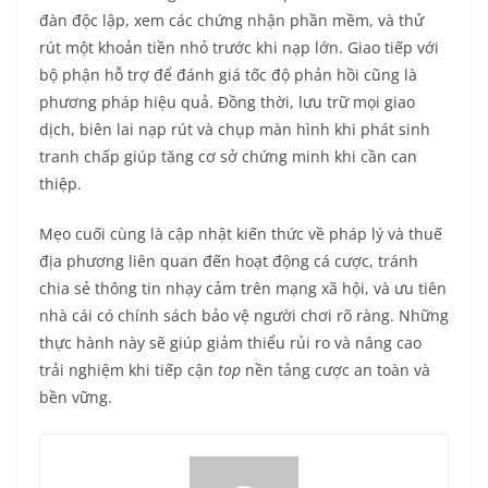
đàn độc lập, xem các chứng nhận phần mềm, và thử
rút một khoản tiền nhỏ trước khi nạp lớn. Giao tiếp với
bộ phận hỗ trợ để đánh giá tốc độ phản hồi cũng là
phương pháp hiệu quả. Đồng thời, lưu trữ mọi giao
dịch, biên lai nạp rút và chụp màn hình khi phát sinh
tranh chấp giúp tăng cơ sở chứng minh khi cần can
thiệp.
Mẹo cuối cùng là cập nhật kiến thức về pháp lý và thuế
địa phương liên quan đến hoạt động cá cược, tránh
chia sẻ thông tin nhạy cảm trên mạng xã hội, và ưu tiên
nhà cái có chính sách bảo vệ người chơi rõ ràng. Những
thực hành này sẽ giúp giảm thiểu rủi ro và nâng cao
trải nghiệm khi tiếp cận
top
nền tảng cược an toàn và
bền vững.