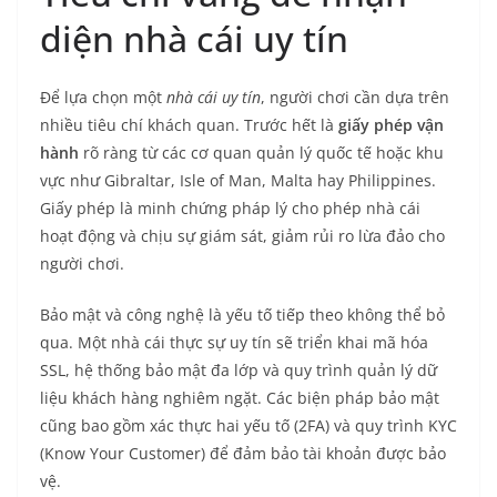
diện nhà cái uy tín
Để lựa chọn một
nhà cái uy tín
, người chơi cần dựa trên
nhiều tiêu chí khách quan. Trước hết là
giấy phép vận
hành
rõ ràng từ các cơ quan quản lý quốc tế hoặc khu
vực như Gibraltar, Isle of Man, Malta hay Philippines.
Giấy phép là minh chứng pháp lý cho phép nhà cái
hoạt động và chịu sự giám sát, giảm rủi ro lừa đảo cho
người chơi.
Bảo mật và công nghệ là yếu tố tiếp theo không thể bỏ
qua. Một nhà cái thực sự uy tín sẽ triển khai mã hóa
SSL, hệ thống bảo mật đa lớp và quy trình quản lý dữ
liệu khách hàng nghiêm ngặt. Các biện pháp bảo mật
cũng bao gồm xác thực hai yếu tố (2FA) và quy trình KYC
(Know Your Customer) để đảm bảo tài khoản được bảo
vệ.