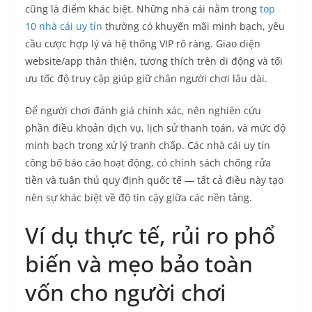
cũng là điểm khác biệt. Những nhà cái nằm trong
top
10 nhà cái uy tín
thường có khuyến mãi minh bạch, yêu
cầu cược hợp lý và hệ thống VIP rõ ràng. Giao diện
website/app thân thiện, tương thích trên di động và tối
ưu tốc độ truy cập giúp giữ chân người chơi lâu dài.
Để người chơi đánh giá chính xác, nên nghiên cứu
phần điều khoản dịch vụ, lịch sử thanh toán, và mức độ
minh bạch trong xử lý tranh chấp. Các nhà cái uy tín
công bố báo cáo hoạt động, có chính sách chống rửa
tiền và tuân thủ quy định quốc tế — tất cả điều này tạo
nên sự khác biệt về độ tin cậy giữa các nền tảng.
Ví dụ thực tế, rủi ro phổ
biến và mẹo bảo toàn
vốn cho người chơi