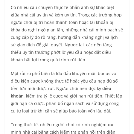
Có nhiều câu chuyện thực tế phản ánh sự khác biệt
giữa nhà cái uy tín và kém uy tín. Trong các trường hợp
người chơi bị trì hoãn thanh toán hoặc tài khoản bị
khóa do nghi ngờ gian lận, những nhà cái minh bạch sẽ
cung cấp lý do rõ ràng, hướng dẫn kháng nghị và lịch
sử giao dịch để giải quyết. Ngược lại, các nền tảng
thiếu uy tín thường phớt lờ yêu cầu hoặc đặt điều
khoản bất lợi trong quá trình rút tiền.
Một rủi ro phổ biến là lừa đảo khuyến mãi: bonus với
điều kiện cược không thực tế hoặc yêu cầu nạp đủ số
tiền lớn mới được rút. Người chơi nên đọc kỹ
điều
khoản
, kiểm tra tỷ lệ cược và giới hạn rút tiền. Thiết lập
giới hạn cá cược, phân bổ ngân sách và sử dụng công
cụ tự loại trừ khi cần sẽ giúp bảo toàn vốn lâu dài.
Trong thực tế, nhiều người chơi có kinh nghiệm xác
minh nhà cái bằng cách kiểm tra phản hồi trên diễn