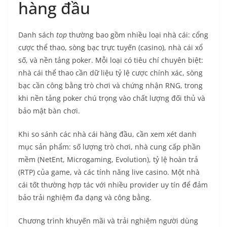
hàng đầu
Danh sách
top
thường bao gồm nhiều loại nhà cái: cổng
cược thể thao, sòng bạc trực tuyến (casino), nhà cái xổ
số, và nền tảng poker. Mỗi loại có tiêu chí chuyên biệt:
nhà cái thể thao cần dữ liệu tỷ lệ cược chính xác, sòng
bạc cần công bằng trò chơi và chứng nhận RNG, trong
khi nền tảng poker chú trọng vào chất lượng đối thủ và
bảo mật bàn chơi.
Khi so sánh các nhà cái hàng đầu, cần xem xét danh
mục sản phẩm: số lượng trò chơi, nhà cung cấp phần
mềm (NetEnt, Microgaming, Evolution), tỷ lệ hoàn trả
(RTP) của game, và các tính năng live casino. Một nhà
cái tốt thường hợp tác với nhiều provider uy tín để đảm
bảo trải nghiệm đa dạng và công bằng.
Chương trình khuyến mãi và trải nghiệm người dùng