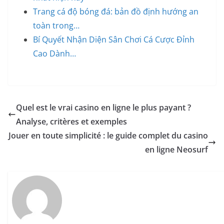
Trang cá độ bóng đá: bản đồ định hướng an
toàn trong…
Bí Quyết Nhận Diện Sân Chơi Cá Cược Đỉnh
Cao Dành…
Quel est le vrai casino en ligne le plus payant ?
Analyse, critères et exemples
Jouer en toute simplicité : le guide complet du casino
en ligne Neosurf