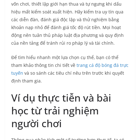
vốn chơi, thiết lập giới hạn thua và tự ngưng khi dấu
hiệu mất kiểm soát xuất hiện. Hãy kiểm tra uy tín qua
các diễn đàn, đánh giá độc lập và thử nghiệm bằng
khoản nạp nhỏ để đánh giá tốc độ rút tiền. Mọi hoạt
động nên tuân thủ pháp luật địa phương và quy định
của nền tảng để tránh rủi ro pháp lý và tài chính.
Để tìm hiểu nhanh một lựa chọn cụ thể, bạn có thể
tham khảo thông tin chi tiết về
trang cá độ bóng đá trực
tuyến
và so sánh các tiêu chí nêu trên trước khi quyết
định tham gia.
Ví dụ thực tiễn và bài
học từ trải nghiệm
người chơi
Thông qua phân tích một số trường hợp thực tế, ta có