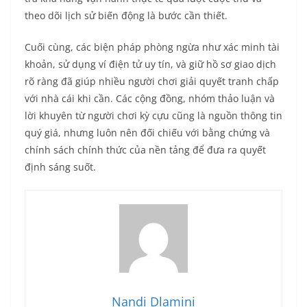
theo dõi lịch sử biến động là bước cần thiết.
Cuối cùng, các biện pháp phòng ngừa như xác minh tài
khoản, sử dụng ví điện tử uy tín, và giữ hồ sơ giao dịch
rõ ràng đã giúp nhiều người chơi giải quyết tranh chấp
với nhà cái khi cần. Các cộng đồng, nhóm thảo luận và
lời khuyên từ người chơi kỳ cựu cũng là nguồn thông tin
quý giá, nhưng luôn nên đối chiếu với bằng chứng và
chính sách chính thức của nền tảng để đưa ra quyết
định sáng suốt.
Nandi Dlamini