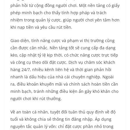
phản hồi từ cộng đồng người chơi. Một nền tảng có giấy
phép minh bạch cho thấy tính hợp pháp và trách
nhiệm trong quản lý cược, giúp người chơi yên tâm hơn
khi nạp tiền và yêu cầu rút tiền.
Giao diện, tính năng cược và phạm vi thị trường cũng
cần được cân nhắc. Nền tảng tốt sẽ cung cấp đa dạng
kèo, cập nhật tỷ lệ kịp thời, có chức năng cược trực tiếp
và công cụ theo dõi đặt cược. Dịch vụ chăm sóc khách
hàng 24/7, nhiều kênh liên hệ và thời gian phản hồi
nhanh là dấu hiệu của nhà cái chuyên nghiệp. Ngoài
ra, điều khoản khuyến mãi và chính sách hoàn tiền cần
minh bạch, tránh những điều kiện ẩn gây khó khăn cho
người chơi khi rút thưởng.
Về an toàn cá nhân, tuyệt đối tuân thủ quy định về độ
tuổi và không chia sẻ thông tin đăng nhập. Áp dụng
nguyên tắc quản lý vốn: chỉ đặt cược phần nhỏ trong