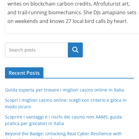
writes on blockchain carbon credits, Afrofuturist art,
and trail-running biomechanics. She DJs amapiano sets
on weekends and knows 27 local bird calls by heart.
Search
Recent Posts
Guida esperta per trovare i migliori casino online in Italia
Scopri i migliori casino online: scegli con criterio e gioca in
modo sicuro
Scoprire i vantaggi e i rischi dei casino non AAMS: guida
pratica per giocatori in Italia
Beyond the Badge: Unlocking Real Cyber Resilience with