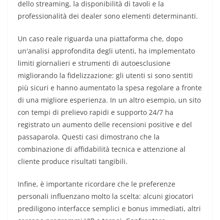
dello streaming, la disponibilità di tavoli e la
professionalità dei dealer sono elementi determinanti.
Un caso reale riguarda una piattaforma che, dopo
un'analisi approfondita degli utenti, ha implementato
limiti giornalieri e strumenti di autoesclusione
migliorando la fidelizzazione: gli utenti si sono sentiti
più sicuri e hanno aumentato la spesa regolare a fronte
di una migliore esperienza. In un altro esempio, un sito
con tempi di prelievo rapidi e supporto 24/7 ha
registrato un aumento delle recensioni positive e del
passaparola. Questi casi dimostrano che la
combinazione di affidabilità tecnica e attenzione al
cliente produce risultati tangibili.
Infine, è importante ricordare che le preferenze
personali influenzano molto la scelta: alcuni giocatori
prediligono interfacce semplici e bonus immediati, altri