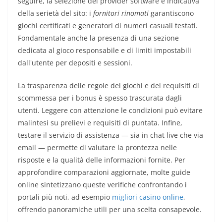
seguire, la selezione dei provider software è indicativa
della serietà del sito: i
fornitori rinomati
garantiscono
giochi certificati e generatori di numeri casuali testati.
Fondamentale anche la presenza di una sezione
dedicata al gioco responsabile e di limiti impostabili
dall'utente per depositi e sessioni.
La trasparenza delle regole dei giochi e dei requisiti di
scommessa per i bonus è spesso trascurata dagli
utenti. Leggere con attenzione le condizioni può evitare
malintesi su prelievi e requisiti di puntata. Infine,
testare il servizio di assistenza — sia in chat live che via
email — permette di valutare la prontezza nelle
risposte e la qualità delle informazioni fornite. Per
approfondire comparazioni aggiornate, molte guide
online sintetizzano queste verifiche confrontando i
portali più noti, ad esempio
migliori casino online
,
offrendo panoramiche utili per una scelta consapevole.