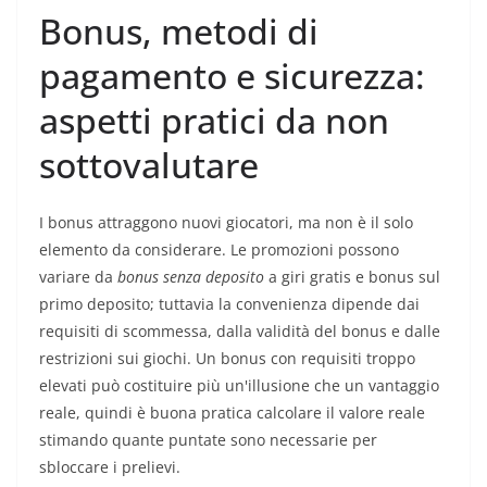
Bonus, metodi di
pagamento e sicurezza:
aspetti pratici da non
sottovalutare
I bonus attraggono nuovi giocatori, ma non è il solo
elemento da considerare. Le promozioni possono
variare da
bonus senza deposito
a giri gratis e bonus sul
primo deposito; tuttavia la convenienza dipende dai
requisiti di scommessa, dalla validità del bonus e dalle
restrizioni sui giochi. Un bonus con requisiti troppo
elevati può costituire più un'illusione che un vantaggio
reale, quindi è buona pratica calcolare il valore reale
stimando quante puntate sono necessarie per
sbloccare i prelievi.